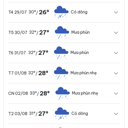
26°
30°
Có dông
T4 29/07
/
27°
32°
Mưa phùn
T5 30/07
/
27°
32°
Mưa phùn
T6 31/07
/
28°
32°
Mưa phùn nhẹ
T7 01/08
/
28°
33°
Mưa phùn nhẹ
CN 02/08
/
27°
31°
Có dông
T2 03/08
/