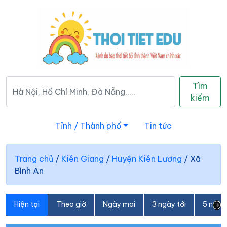
Tìm
kiếm
Tỉnh / Thành phố
Tin tức
Trang chủ
/
Kiên Giang
/
Huyện Kiên Lương
/
Xã
Bình An
Hiện tại
Theo giờ
Ngày mai
3 ngày tới
5 ngày 