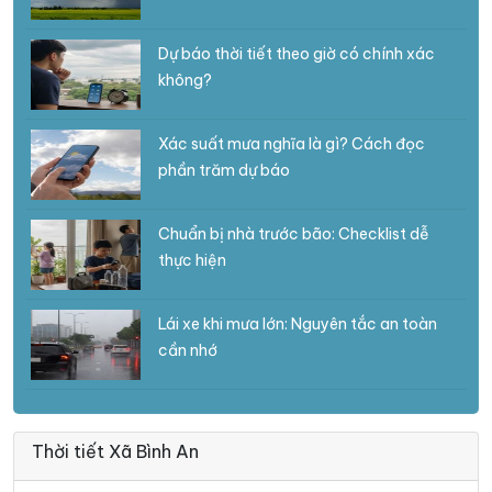
Dự báo thời tiết theo giờ có chính xác
không?
Xác suất mưa nghĩa là gì? Cách đọc
phần trăm dự báo
Chuẩn bị nhà trước bão: Checklist dễ
thực hiện
Lái xe khi mưa lớn: Nguyên tắc an toàn
cần nhớ
Thời tiết Xã Bình An