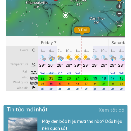
Tin tức mới nhất
Xem tất cả
Mây đen báo hiệu mưa thế nào? Dấu hiệu
nên quan sát