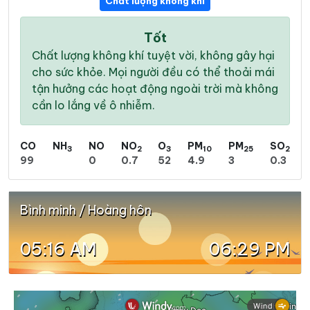
Chất lượng không khí
Tốt
Chất lượng không khí tuyệt vời, không gây hại
cho sức khỏe. Mọi người đều có thể thoải mái
tận hưởng các hoạt động ngoài trời mà không
cần lo lắng về ô nhiễm.
CO
NH
NO
NO
O
PM
PM
SO
3
2
3
10
25
2
99
0
0.7
52
4.9
3
0.3
Bình minh / Hoàng hôn
05:16 AM
06:29 PM