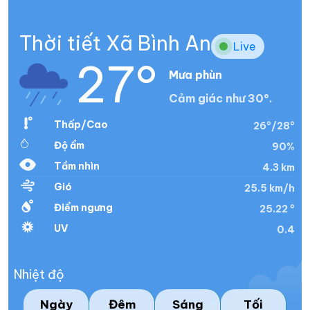
Thời tiết Xã Bình An
Live
27°
Mưa phùn
Cảm giác như 30°.
Thấp/Cao
26°/28°
Độ ẩm
90%
Tầm nhìn
4.3 km
Gió
25.5 km/h
Điểm ngưng
25.22 °
UV
0.4
Nhiệt độ
Ngày
Đêm
Sáng
Tối