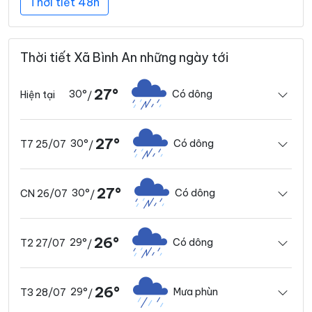
Thời tiết 48h
Thời tiết Xã Bình An những ngày tới
27°
30°
Có dông
Hiện tại
/
27°
30°
Có dông
T7 25/07
/
27°
30°
Có dông
CN 26/07
/
26°
29°
Có dông
T2 27/07
/
26°
29°
Mưa phùn
T3 28/07
/