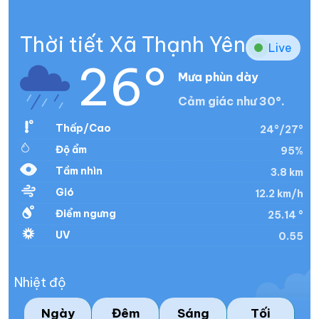
Thời tiết Xã Thạnh Yên
Live
26°
Mưa phùn dày
Cảm giác như 30°.
Thấp/Cao
24°/27°
Độ ẩm
95%
Tầm nhìn
3.8 km
Gió
12.2 km/h
Điểm ngưng
25.14 °
UV
0.55
Nhiệt độ
Ngày
Đêm
Sáng
Tối