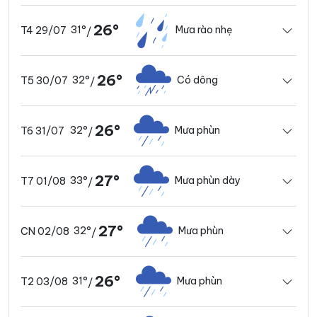
26°
31°
Mưa rào nhẹ
T4 29/07
/
26°
32°
Có dông
T5 30/07
/
26°
32°
Mưa phùn
T6 31/07
/
27°
33°
Mưa phùn dày
T7 01/08
/
27°
32°
Mưa phùn
CN 02/08
/
26°
31°
Mưa phùn
T2 03/08
/