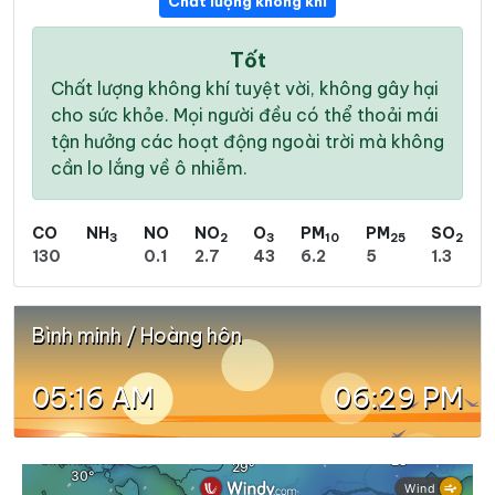
Chất lượng không khí
Tốt
Chất lượng không khí tuyệt vời, không gây hại
cho sức khỏe. Mọi người đều có thể thoải mái
tận hưởng các hoạt động ngoài trời mà không
cần lo lắng về ô nhiễm.
CO
NH
NO
NO
O
PM
PM
SO
3
2
3
10
25
2
130
0.1
2.7
43
6.2
5
1.3
Bình minh / Hoàng hôn
05:16 AM
06:29 PM