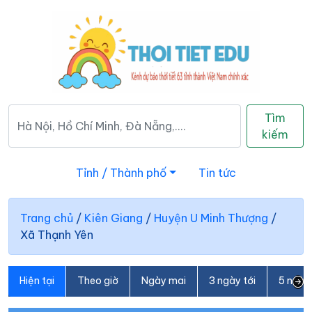
Tìm
kiếm
Tỉnh / Thành phố
Tin tức
Trang chủ
/
Kiên Giang
/
Huyện U Minh Thượng
/
Xã Thạnh Yên
Hiện tại
Theo giờ
Ngày mai
3 ngày tới
5 ngày 