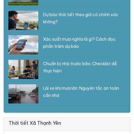
Dự báo thời tiết theo giờ có chính xác
không?
Xác suất mưa nghĩa là gì? Cách đọc
phần trăm dự báo
Chuẩn bị nhà trước bão: Checklist dễ
thực hiện
Lái xe khi mưa lớn: Nguyên tắc an toàn
cần nhớ
Thời tiết Xã Thạnh Yên