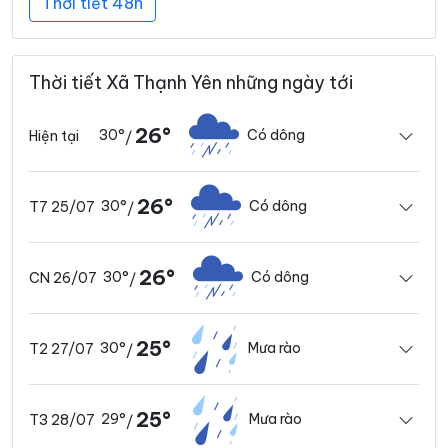
Thời tiết 48h
Thời tiết Xã Thạnh Yên những ngày tới
26°
30°
Có dông
Hiện tại
/
26°
30°
Có dông
T7 25/07
/
26°
30°
Có dông
CN 26/07
/
25°
30°
Mưa rào
T2 27/07
/
25°
29°
Mưa rào
T3 28/07
/