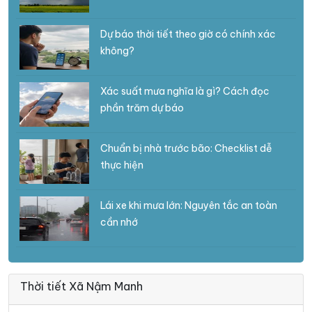
Dự báo thời tiết theo giờ có chính xác
không?
Xác suất mưa nghĩa là gì? Cách đọc
phần trăm dự báo
Chuẩn bị nhà trước bão: Checklist dễ
thực hiện
Lái xe khi mưa lớn: Nguyên tắc an toàn
cần nhớ
Thời tiết Xã Nậm Manh