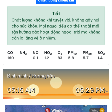
Chất lượng không khí
Tốt
Chất lượng không khí tuyệt vời, không gây hại
cho sức khỏe. Mọi người đều có thể thoải mái
tận hưởng các hoạt động ngoài trời mà không
cần lo lắng về ô nhiễm.
CO
NH
NO
NO
O
PM
PM
SO
3
2
3
10
25
2
160
0.1
1.2
83
5.8
5.7
1.4
Bình minh / Hoàng hôn
05:16 AM
06:29 PM