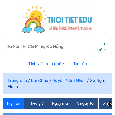
Tìm
kiếm
Tỉnh / Thành phố
Tin tức
Trang chủ
/
Lai Châu
/
Huyện Nậm Nhùn
/
Xã Nậm
Manh
Hiện tại
Theo giờ
Ngày mai
3 ngày tới
5 ngày 