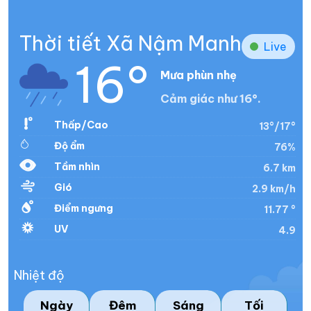
Thời tiết Xã Nậm Manh
Live
16°
Mưa phùn nhẹ
Cảm giác như 16°.
Thấp/Cao
13°/17°
Độ ẩm
76%
Tầm nhìn
6.7 km
Gió
2.9 km/h
Điểm ngưng
11.77 °
UV
4.9
Nhiệt độ
Ngày
Đêm
Sáng
Tối