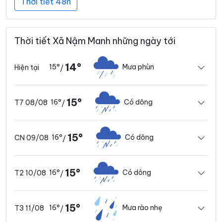
Thời tiết 48h
Thời tiết Xã Nậm Manh những ngày tới
14°
15°
Mưa phùn
Hiện tại
/
15°
16°
Có dông
T7 08/08
/
15°
16°
Có dông
CN 09/08
/
15°
16°
Có dông
T2 10/08
/
15°
16°
Mưa rào nhẹ
T3 11/08
/