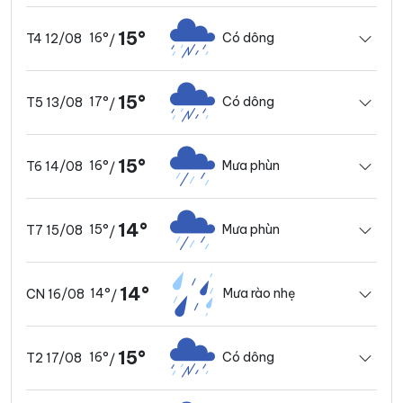
15°
16°
Có dông
T4 12/08
/
15°
17°
Có dông
T5 13/08
/
15°
16°
Mưa phùn
T6 14/08
/
14°
15°
Mưa phùn
T7 15/08
/
14°
14°
Mưa rào nhẹ
CN 16/08
/
15°
16°
Có dông
T2 17/08
/