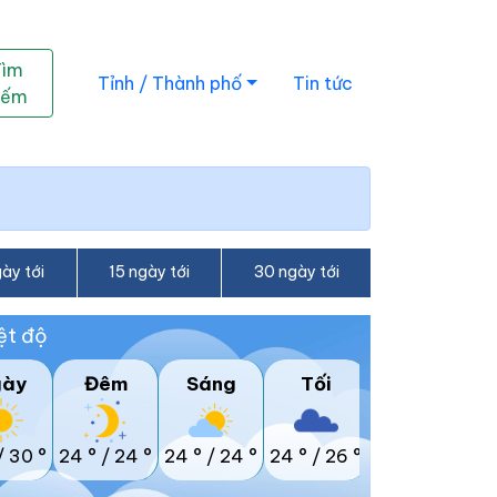
Tìm
Tỉnh / Thành phố
Tin tức
iếm
ày tới
15 ngày tới
30 ngày tới
ệt độ
gày
Đêm
Sáng
Tối
/
30 °
24 °
/
24 °
24 °
/
24 °
24 °
/
26 °