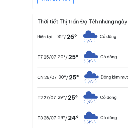
Thời tiết Thị trấn Đạ Tẻh những ngày
26°
31°
Có dông
Hiện tại
/
25°
30°
Có dông
T7 25/07
/
25°
30°
Dông kèm mưa
CN 26/07
/
25°
29°
Có dông
T2 27/07
/
24°
29°
Có dông
T3 28/07
/