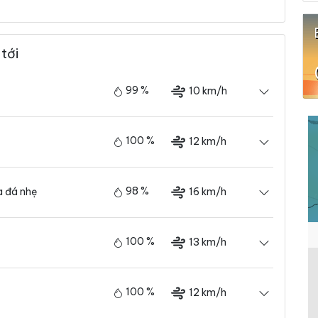
 tới
99 %
10 km/h
100 %
12 km/h
98 %
16 km/h
 đá nhẹ
100 %
13 km/h
100 %
12 km/h