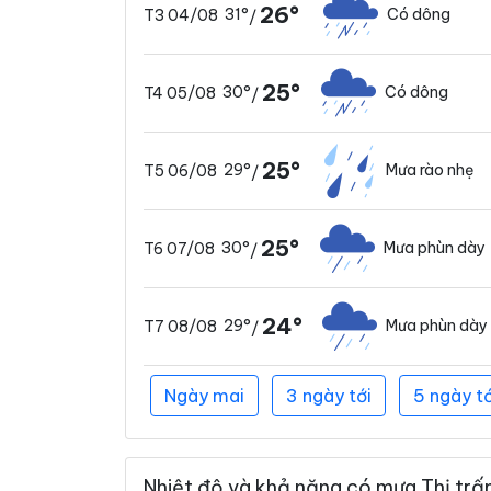
26°
31°
Có dông
T3 04/08
/
25°
30°
Có dông
T4 05/08
/
25°
29°
Mưa rào nhẹ
T5 06/08
/
25°
30°
Mưa phùn dày
T6 07/08
/
24°
29°
Mưa phùn dày
T7 08/08
/
Ngày mai
3 ngày tới
5 ngày tớ
Nhiệt độ và khả năng có mưa Thị trấn