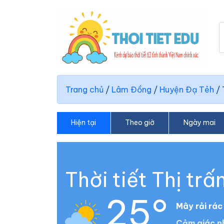
Trang chủ
/
Lâm Đồng
/
Huyện Đạ Tẻh
/
Hiện tại
Theo giờ
Ngày mai
Thời tiết Thị tr
25°
Mây rải rác
Cảm giác n