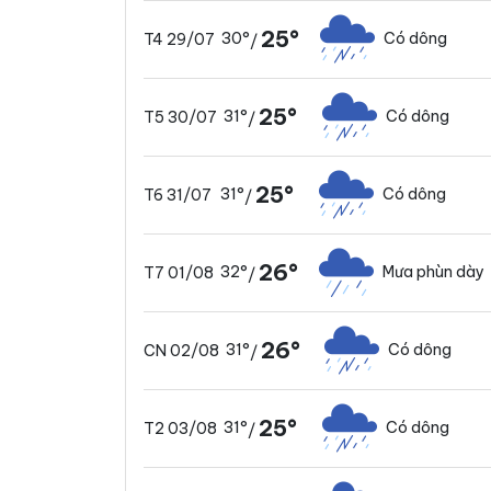
25°
30°
Có dông
T4 29/07
/
25°
31°
Có dông
T5 30/07
/
25°
31°
Có dông
T6 31/07
/
26°
32°
Mưa phùn dày
T7 01/08
/
26°
31°
Có dông
CN 02/08
/
25°
31°
Có dông
T2 03/08
/