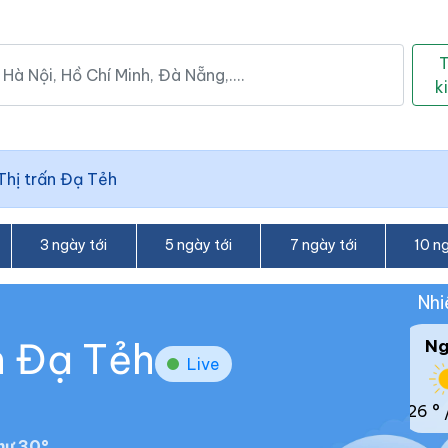
k
Thị trấn Đạ Tẻh
3 ngày tới
5 ngày tới
7 ngày tới
10 ng
Nhi
ấn Đạ Tẻh
N
Live
26 °
hư 30°.