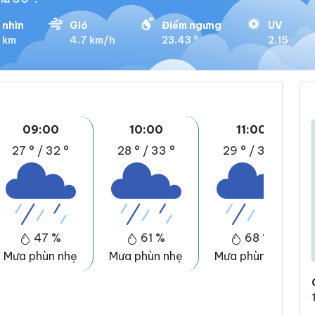
 nhìn
Gió
Điểm ngưng
UV
 km
4.7 km/h
23.43 °
2.15
09:00
10:00
11:00
27 °
/
32 °
28 °
/
33 °
29 °
/
37 °
47 %
61 %
68 %
Mưa phùn nhẹ
Mưa phùn nhẹ
Mưa phùn nhẹ