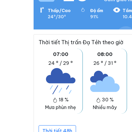
Thấp/Cao
Độ ẩm
Tầm
24°/30°
91%
10.4
Thời tiết Thị trấn Đạ Tẻh theo giờ
07:00
08:00
24 °
/
29 °
26 °
/
31 °
18 %
30 %
Mưa phùn nhẹ
Nhiều mây
Thời tiết 48h