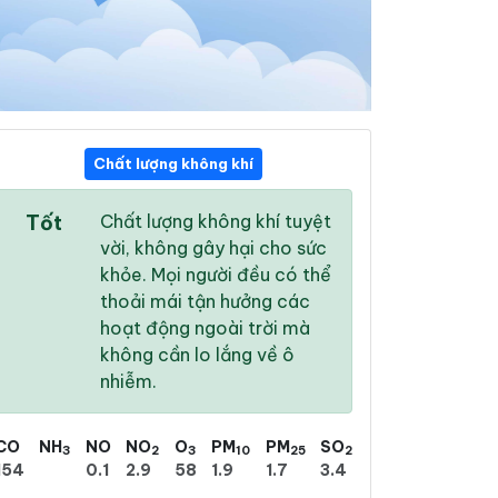
Chất lượng không khí
12:00
13:00
14:00
Tốt
Chất lượng không khí tuyệt
30 °
/
38 °
29 °
/
34 °
28 °
/
33 °
vời, không gây hại cho sức
khỏe. Mọi người đều có thể
thoải mái tận hưởng các
hoạt động ngoài trời mà
không cần lo lắng về ô
72 %
76 %
83 %
nhiễm.
Mưa phùn nhẹ
Mưa phùn nhẹ
Mưa rào nhẹ
CO
NH
NO
NO
O
PM
PM
SO
3
2
3
10
25
2
154
0.1
2.9
58
1.9
1.7
3.4