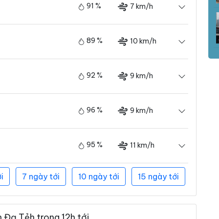
91 %
7 km/h
89 %
10 km/h
92 %
9 km/h
96 %
9 km/h
95 %
11 km/h
i
7 ngày tới
10 ngày tới
15 ngày tới
 Đạ Tẻh trong 12h tới