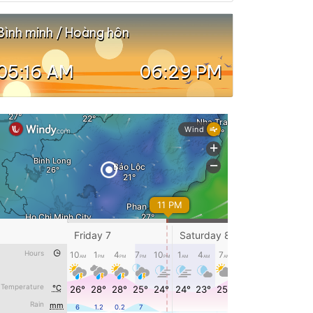
Bình minh / Hoàng hôn
05:16 AM
06:29 PM