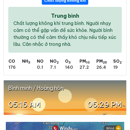
Chất lượng không khí
Trung bình
Chất lượng không khí trung bình. Người nhạy
cảm có thể gặp vấn đề sức khỏe. Người bình
thường có thể cảm thấy khó chịu nếu tiếp xúc
lâu. Cân nhắc ở trong nhà.
CO
NH
NO
NO
O
PM
PM
SO
3
2
3
10
25
2
176
0.1
7.1
140
27.2
26.4
19
Bình minh / Hoàng hôn
05:16 AM
06:29 PM