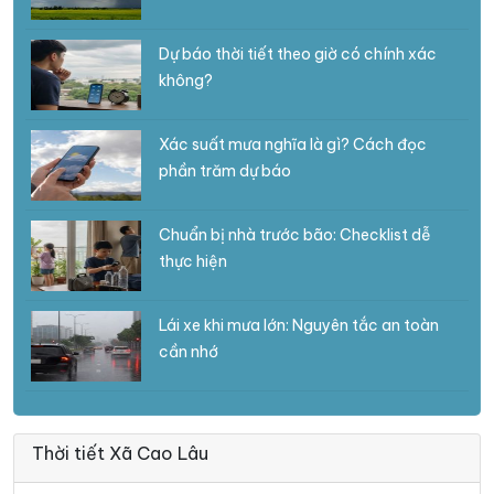
Dự báo thời tiết theo giờ có chính xác
không?
Xác suất mưa nghĩa là gì? Cách đọc
phần trăm dự báo
Chuẩn bị nhà trước bão: Checklist dễ
thực hiện
Lái xe khi mưa lớn: Nguyên tắc an toàn
cần nhớ
Thời tiết Xã Cao Lâu