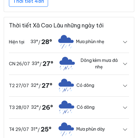
Thời tiết 48h
Thời tiết Xã Cao Lâu những ngày tới
28°
33°
Mưa phùn nhẹ
Hiện tại
/
Dông kèm mưa đá
27°
33°
CN 26/07
/
nhẹ
27°
32°
Có dông
T2 27/07
/
26°
32°
Có dông
T3 28/07
/
25°
31°
Mưa phùn dày
T4 29/07
/