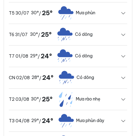
25°
30°
Mưa phùn
T5 30/07
/
25°
30°
Có dông
T6 31/07
/
24°
29°
Có dông
T7 01/08
/
24°
28°
Có dông
CN 02/08
/
25°
30°
Mưa rào nhẹ
T2 03/08
/
24°
29°
Mưa phùn dày
T3 04/08
/