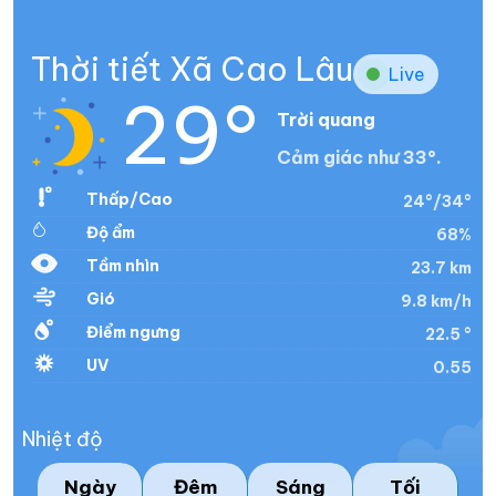
Thời tiết Xã Cao Lâu
Live
29°
Trời quang
Cảm giác như 33°.
Thấp/Cao
24°/34°
Độ ẩm
68%
Tầm nhìn
23.7 km
Gió
9.8 km/h
Điểm ngưng
22.5 °
UV
0.55
Nhiệt độ
Ngày
Đêm
Sáng
Tối