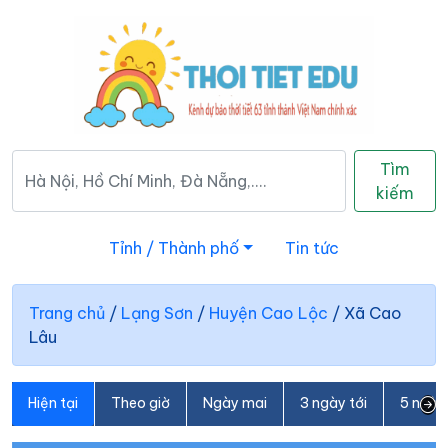
Tìm
kiếm
Tỉnh / Thành phố
Tin tức
Trang chủ
/
Lạng Sơn
/
Huyện Cao Lộc
/
Xã Cao
Lâu
Hiện tại
Theo giờ
Ngày mai
3 ngày tới
5 ngày 