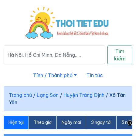
Tìm
kiếm
Tỉnh / Thành phố
Tin tức
Trang chủ
/
Lạng Sơn
/
Huyện Tràng Định
/
Xã Tân
Yên
Hiện tại
Theo giờ
Ngày mai
3 ngày tới
5 ngày 