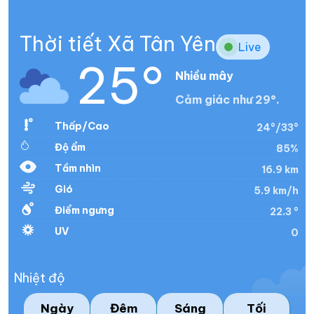
Thời tiết Xã Tân Yên
Live
25°
Nhiều mây
Cảm giác như 29°.
Thấp/Cao
24°/33°
Độ ẩm
85%
Tầm nhìn
16.9 km
Gió
5.9 km/h
Điểm ngưng
22.3 °
UV
0
Nhiệt độ
Ngày
Đêm
Sáng
Tối