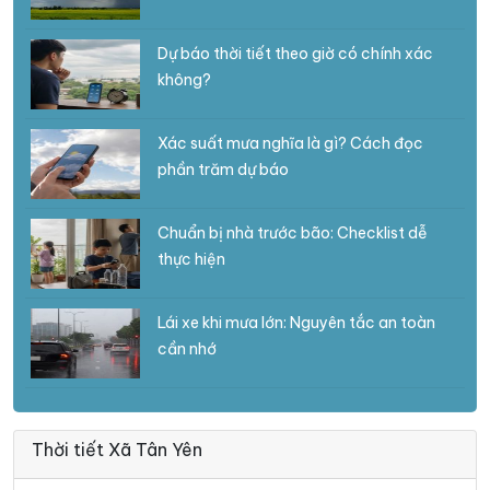
Dự báo thời tiết theo giờ có chính xác
không?
Xác suất mưa nghĩa là gì? Cách đọc
phần trăm dự báo
Chuẩn bị nhà trước bão: Checklist dễ
thực hiện
Lái xe khi mưa lớn: Nguyên tắc an toàn
cần nhớ
Thời tiết Xã Tân Yên