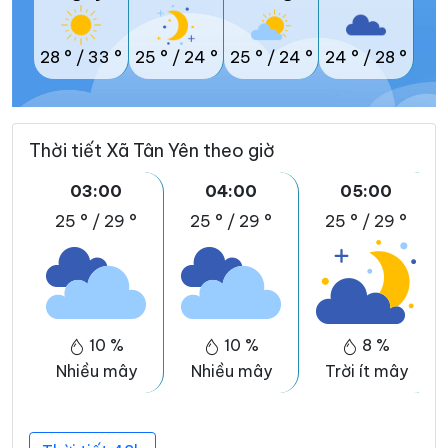
28 °
/
33 °
25 °
/
24 °
25 °
/
24 °
24 °
/
28 °
Thời tiết Xã Tân Yên theo giờ
03:00
04:00
05:00
25 °
/
29 °
25 °
/
29 °
25 °
/
29 °
10 %
10 %
8 %
Nhiều mây
Nhiều mây
Trời ít mây