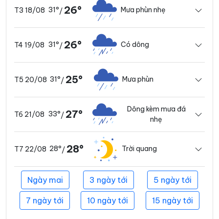
26°
31°
Mưa phùn nhẹ
T3 18/08
/
26°
31°
Có dông
T4 19/08
/
25°
31°
Mưa phùn
T5 20/08
/
Dông kèm mưa đá
27°
33°
T6 21/08
/
nhẹ
28°
28°
Trời quang
T7 22/08
/
Ngày mai
3 ngày tới
5 ngày tới
7 ngày tới
10 ngày tới
15 ngày tới