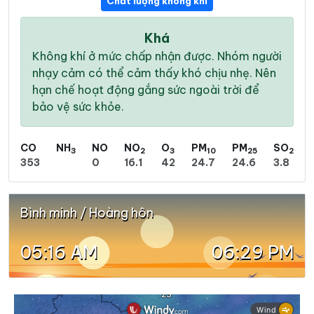
Chất lượng không khí
Khá
Không khí ở mức chấp nhận được. Nhóm người
nhạy cảm có thể cảm thấy khó chịu nhẹ. Nên
hạn chế hoạt động gắng sức ngoài trời để
bảo vệ sức khỏe.
CO
NH
NO
NO
O
PM
PM
SO
3
2
3
10
25
2
353
0
16.1
42
24.7
24.6
3.8
Bình minh / Hoàng hôn
05:16 AM
06:29 PM