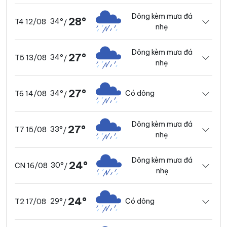
Dông kèm mưa đá
28°
34°
T4 12/08
/
nhẹ
Dông kèm mưa đá
27°
34°
T5 13/08
/
nhẹ
27°
34°
Có dông
T6 14/08
/
Dông kèm mưa đá
27°
33°
T7 15/08
/
nhẹ
Dông kèm mưa đá
24°
30°
CN 16/08
/
nhẹ
24°
29°
Có dông
T2 17/08
/