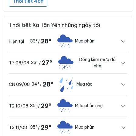
Thời tiết 48h
Thời tiết Xã Tân Yên những ngày tới
28°
33°
Mưa phùn
Hiện tại
/
Dông kèm mưa đá
27°
33°
T7 08/08
/
nhẹ
28°
34°
Mưa rào
CN 09/08
/
29°
35°
Mưa phùn nhẹ
T2 10/08
/
29°
35°
Mưa phùn
T3 11/08
/