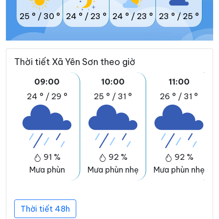
25 °
/
30 °
24 °
/
23 °
24 °
/
23 °
23 °
/
25 °
Thời tiết Xã Yên Sơn theo giờ
09:00
10:00
11:00
24 °
/
29 °
25 °
/
31 °
26 °
/
31 °
91 %
92 %
92 %
Mưa phùn
Mưa phùn nhẹ
Mưa phùn nhẹ
Thời tiết 48h