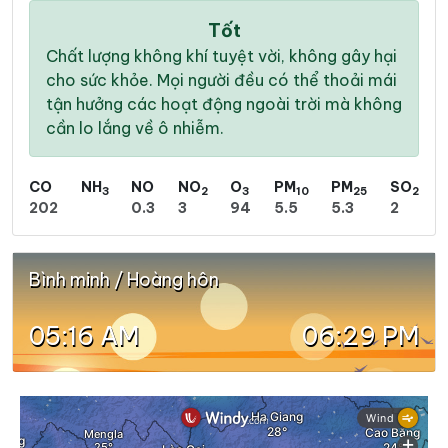
Tốt
Chất lượng không khí tuyệt vời, không gây hại
cho sức khỏe. Mọi người đều có thể thoải mái
tận hưởng các hoạt động ngoài trời mà không
cần lo lắng về ô nhiễm.
CO
NH
NO
NO
O
PM
PM
SO
3
2
3
10
25
2
202
0.3
3
94
5.5
5.3
2
Bình minh / Hoàng hôn
05:16 AM
06:29 PM