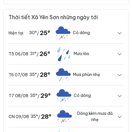
Thời tiết Xã Yên Sơn những ngày tới
25°
30°
Có dông
Hiện tại
/
26°
31°
Mưa rào
T5 06/08
/
28°
35°
Mưa phùn nhẹ
T6 07/08
/
29°
35°
Có dông
T7 08/08
/
Dông kèm mưa đá
28°
35°
CN 09/08
/
nhẹ