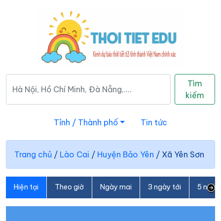
Tìm
kiếm
Tỉnh / Thành phố
Tin tức
Trang chủ
/
Lào Cai
/
Huyện Bảo Yên
/
Xã Yên Sơn
Hiện tại
Theo giờ
Ngày mai
3 ngày tới
5 ngày 