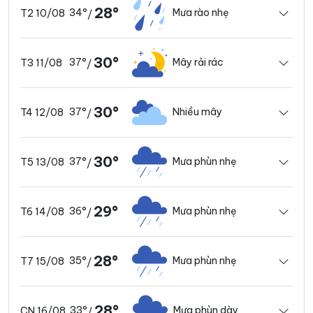
28°
34°
Mưa rào nhẹ
T2 10/08
/
30°
37°
Mây rải rác
T3 11/08
/
30°
37°
Nhiều mây
T4 12/08
/
30°
37°
Mưa phùn nhẹ
T5 13/08
/
29°
36°
Mưa phùn nhẹ
T6 14/08
/
28°
35°
Mưa phùn nhẹ
T7 15/08
/
28°
33°
Mưa phùn dày
CN 16/08
/