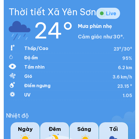
Thời tiết Xã Yên Sơn
Live
24°
Mưa phùn nhẹ
Cảm giác như 30°.
Thấp/Cao
23°/30°
Độ ẩm
95%
Tầm nhìn
6.2 km
Gió
3.6 km/h
Điểm ngưng
23.15 °
UV
1.05
Nhiệt độ
Ngày
Đêm
Sáng
Tối