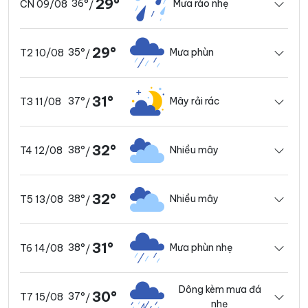
29°
36°
Mưa rào nhẹ
CN 09/08
/
29°
35°
Mưa phùn
T2 10/08
/
31°
37°
Mây rải rác
T3 11/08
/
32°
38°
Nhiều mây
T4 12/08
/
32°
38°
Nhiều mây
T5 13/08
/
31°
38°
Mưa phùn nhẹ
T6 14/08
/
Dông kèm mưa đá
30°
37°
T7 15/08
/
nhẹ