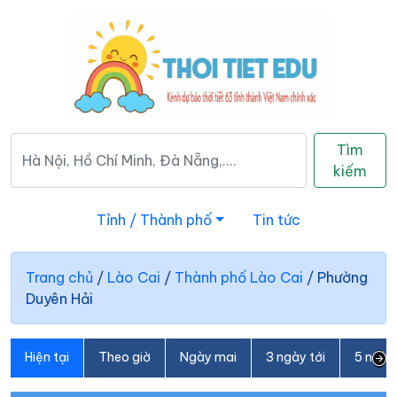
Tìm
kiếm
Tỉnh / Thành phố
Tin tức
Trang chủ
/
Lào Cai
/
Thành phố Lào Cai
/
Phường
Duyên Hải
Hiện tại
Theo giờ
Ngày mai
3 ngày tới
5 ngày 