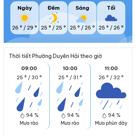
Ngày
Đêm
Sáng
Tối
26 °
/
29 °
25 °
/
25 °
25 °
/
25 °
25 °
/
26 °
Thời tiết Phường Duyên Hải theo giờ
09:00
10:00
11:00
25 °
/
30 °
25 °
/
31 °
26 °
/
32 °
94 %
94 %
94 %
Mưa rào
Mưa rào
Mưa phùn dày