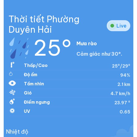
Thời tiết Phường
Live
Duyên Hải
25°
Mưa rào
Cảm giác như 30°.
Thấp/Cao
25°/29°
Độ ẩm
94%
Tầm nhìn
2.1 km
Gió
4.7 km/h
Điểm ngưng
23.97 °
UV
0.65
Nhiệt độ