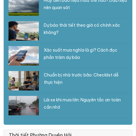
Mây đen báo hiệu mưa thế nào? Dấu hiệu
nên quan sát
Dự báo thời tiết theo giờ có chính xác
không?
Xác suất mưa nghĩa là gì? Cách đọc
phần trăm dự báo
Chuẩn bị nhà trước bão: Checklist dễ
thực hiện
Lái xe khi mưa lớn: Nguyên tắc an toàn
cần nhớ
Thời tiết Phường Duyên Hải