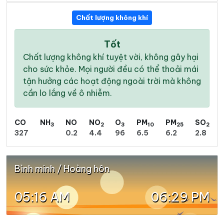
Chất lượng không khí
Tốt
Chất lượng không khí tuyệt vời, không gây hại
cho sức khỏe. Mọi người đều có thể thoải mái
tận hưởng các hoạt động ngoài trời mà không
cần lo lắng về ô nhiễm.
CO
NH
NO
NO
O
PM
PM
SO
3
2
3
10
25
2
327
0.2
4.4
96
6.5
6.2
2.8
Bình minh / Hoàng hôn
05:16 AM
06:29 PM