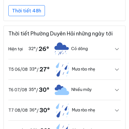
Thời tiết 48h
Thời tiết Phường Duyên Hải những ngày tới
26°
32°
Có dông
Hiện tại
/
27°
33°
Mưa rào nhẹ
T5 06/08
/
30°
35°
Nhiều mây
T6 07/08
/
30°
36°
Mưa rào nhẹ
T7 08/08
/