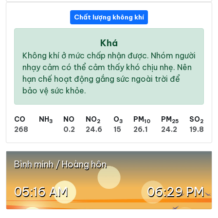
Chất lượng không khí
Khá
Không khí ở mức chấp nhận được. Nhóm người
nhạy cảm có thể cảm thấy khó chịu nhẹ. Nên
hạn chế hoạt động gắng sức ngoài trời để
bảo vệ sức khỏe.
CO
NH
NO
NO
O
PM
PM
SO
3
2
3
10
25
2
268
0.2
24.6
15
26.1
24.2
19.8
Bình minh / Hoàng hôn
05:16 AM
06:29 PM