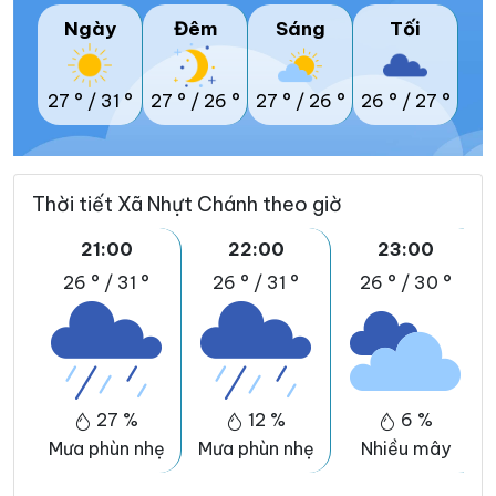
Ngày
Đêm
Sáng
Tối
27 °
/
31 °
27 °
/
26 °
27 °
/
26 °
26 °
/
27 °
Thời tiết Xã Nhựt Chánh theo giờ
21:00
22:00
23:00
26 °
/
31 °
26 °
/
31 °
26 °
/
30 °
27 %
12 %
6 %
Mưa phùn nhẹ
Mưa phùn nhẹ
Nhiều mây