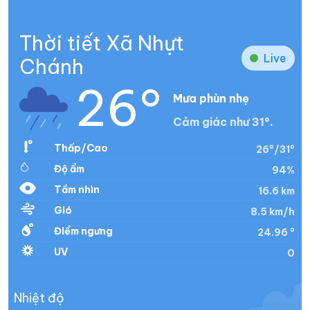
Thời tiết Xã Nhựt
Live
Chánh
26°
Mưa phùn nhẹ
Cảm giác như 31°.
Thấp/Cao
26°/31°
Độ ẩm
94%
Tầm nhìn
16.6 km
Gió
8.5 km/h
Điểm ngưng
24.96 °
UV
0
Nhiệt độ