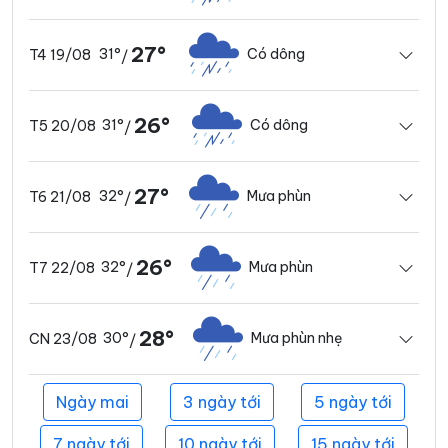
27°
31°
Có dông
T4 19/08
/
26°
31°
Có dông
T5 20/08
/
27°
32°
Mưa phùn
T6 21/08
/
26°
32°
Mưa phùn
T7 22/08
/
28°
30°
Mưa phùn nhẹ
CN 23/08
/
Ngày mai
3 ngày tới
5 ngày tới
7 ngày tới
10 ngày tới
15 ngày tới