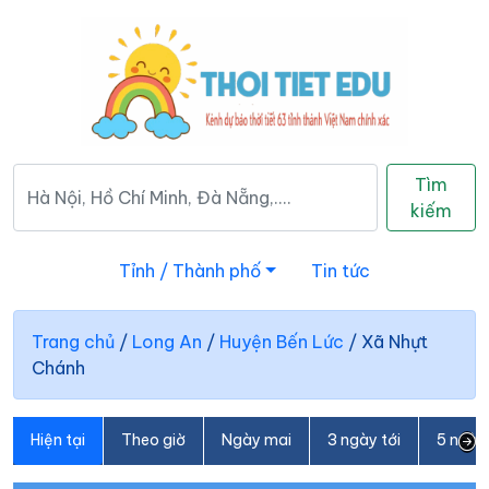
Tìm
kiếm
Tỉnh / Thành phố
Tin tức
Trang chủ
/
Long An
/
Huyện Bến Lức
/
Xã Nhựt
Chánh
Hiện tại
Theo giờ
Ngày mai
3 ngày tới
5 ngày 