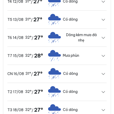
27°
31°
Có dông
T4 12/08
/
27°
31°
Có dông
T5 13/08
/
Dông kèm mưa đá
27°
32°
T6 14/08
/
nhẹ
28°
32°
Mưa phùn
T7 15/08
/
27°
31°
Có dông
CN 16/08
/
27°
32°
Có dông
T2 17/08
/
27°
32°
Có dông
T3 18/08
/