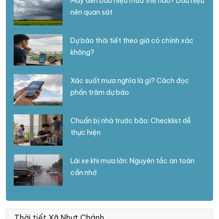
Mây đen báo hiệu mưa thế nào? Dấu hiệu
nên quan sát
Dự báo thời tiết theo giờ có chính xác
không?
Xác suất mưa nghĩa là gì? Cách đọc
phần trăm dự báo
Chuẩn bị nhà trước bão: Checklist dễ
thực hiện
Lái xe khi mưa lớn: Nguyên tắc an toàn
cần nhớ
Thời tiết Xã Nhựt Chánh