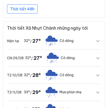
Thời tiết 48h
Thời tiết Xã Nhựt Chánh những ngày tới
27°
32°
Có dông
Hiện tại
/
27°
32°
Có dông
CN 09/08
/
28°
32°
Có dông
T2 10/08
/
29°
33°
Mưa phùn nhẹ
T3 11/08
/