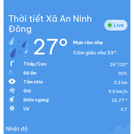
Thời tiết Xã An Ninh
Live
Đông
27°
Mưa rào nhẹ
Cảm giác như 33°.
Thấp/Cao
26°/32°
Độ ẩm
93%
Tầm nhìn
3.2 km
Gió
9.6 km/h
Điểm ngưng
25.77 °
UV
3.7
Nhiệt độ