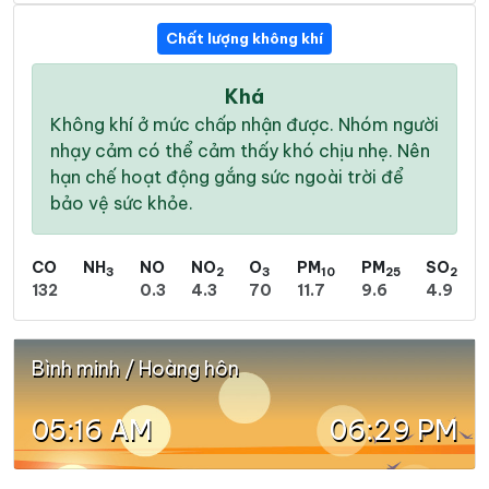
Chất lượng không khí
Khá
Không khí ở mức chấp nhận được. Nhóm người
nhạy cảm có thể cảm thấy khó chịu nhẹ. Nên
hạn chế hoạt động gắng sức ngoài trời để
bảo vệ sức khỏe.
CO
NH
NO
NO
O
PM
PM
SO
3
2
3
10
25
2
132
0.3
4.3
70
11.7
9.6
4.9
Bình minh / Hoàng hôn
05:16 AM
06:29 PM