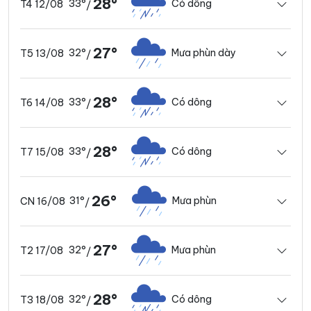
28°
33°
Có dông
T4 12/08
/
27°
32°
Mưa phùn dày
T5 13/08
/
28°
33°
Có dông
T6 14/08
/
28°
33°
Có dông
T7 15/08
/
26°
31°
Mưa phùn
CN 16/08
/
27°
32°
Mưa phùn
T2 17/08
/
28°
32°
Có dông
T3 18/08
/