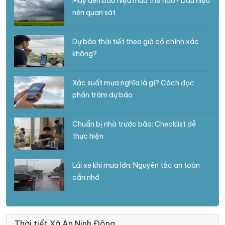
Mây đen báo hiệu mưa thế nào? Dấu hiệu
nên quan sát
Dự báo thời tiết theo giờ có chính xác
không?
Xác suất mưa nghĩa là gì? Cách đọc
phần trăm dự báo
Chuẩn bị nhà trước bão: Checklist dễ
thực hiện
Lái xe khi mưa lớn: Nguyên tắc an toàn
cần nhớ
Thời tiết Xã An Ninh Đông