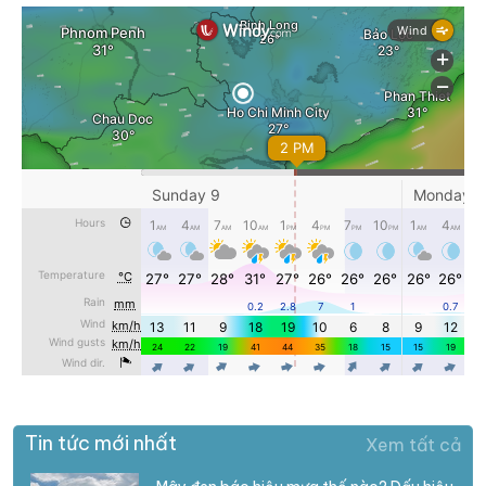
Tin tức mới nhất
Xem tất cả