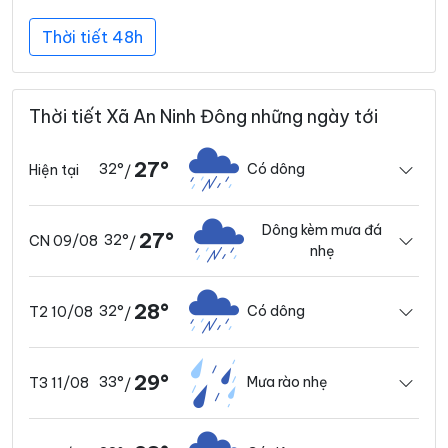
Thời tiết 48h
Thời tiết Xã An Ninh Đông những ngày tới
27°
32°
Có dông
Hiện tại
/
Dông kèm mưa đá
27°
32°
CN 09/08
/
nhẹ
28°
32°
Có dông
T2 10/08
/
29°
33°
Mưa rào nhẹ
T3 11/08
/