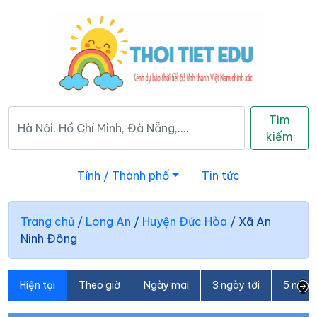
Tìm
kiếm
Tỉnh / Thành phố
Tin tức
Trang chủ
/
Long An
/
Huyện Đức Hòa
/
Xã An
Ninh Đông
Hiện tại
Theo giờ
Ngày mai
3 ngày tới
5 ngày 