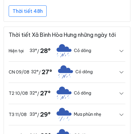
Thời tiết 48h
Thời tiết Xã Bình Hòa Hưng những ngày tới
28°
33°
Có dông
Hiện tại
/
27°
32°
Có dông
CN 09/08
/
27°
32°
Có dông
T2 10/08
/
29°
33°
Mưa phùn nhẹ
T3 11/08
/