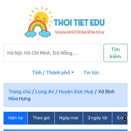
Tìm
kiếm
Tỉnh / Thành phố
Tin tức
Trang chủ
/
Long An
/
Huyện Đức Huệ
/
Xã Bình
Hòa Hưng
Hiện tại
Theo giờ
Ngày mai
3 ngày tới
5 ngày 