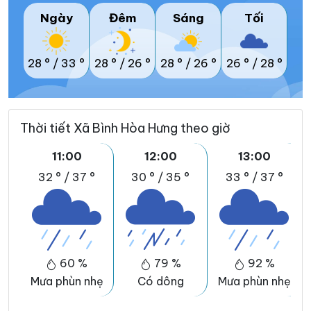
Ngày
Đêm
Sáng
Tối
28 °
/
33 °
28 °
/
26 °
28 °
/
26 °
26 °
/
28 °
Thời tiết Xã Bình Hòa Hưng theo giờ
11:00
12:00
13:00
32 °
/
37 °
30 °
/
35 °
33 °
/
37 °
60 %
79 %
92 %
Mưa phùn nhẹ
Có dông
Mưa phùn nhẹ