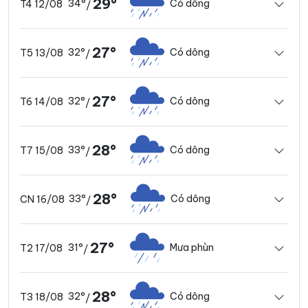
29°
34°
Có dông
T4 12/08
/
27°
32°
Có dông
T5 13/08
/
27°
32°
Có dông
T6 14/08
/
28°
33°
Có dông
T7 15/08
/
28°
33°
Có dông
CN 16/08
/
27°
31°
Mưa phùn
T2 17/08
/
28°
32°
Có dông
T3 18/08
/