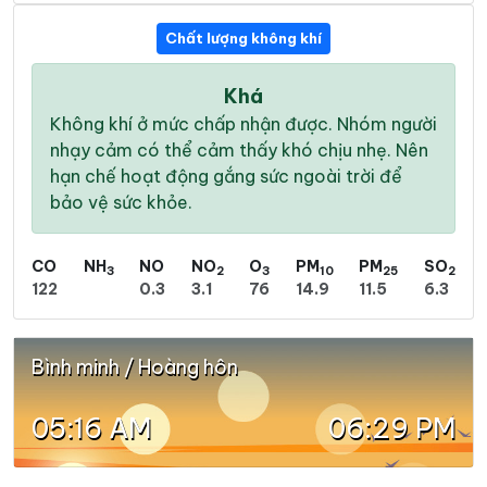
Chất lượng không khí
Khá
Không khí ở mức chấp nhận được. Nhóm người
nhạy cảm có thể cảm thấy khó chịu nhẹ. Nên
hạn chế hoạt động gắng sức ngoài trời để
bảo vệ sức khỏe.
CO
NH
NO
NO
O
PM
PM
SO
3
2
3
10
25
2
122
0.3
3.1
76
14.9
11.5
6.3
Bình minh / Hoàng hôn
05:16 AM
06:29 PM