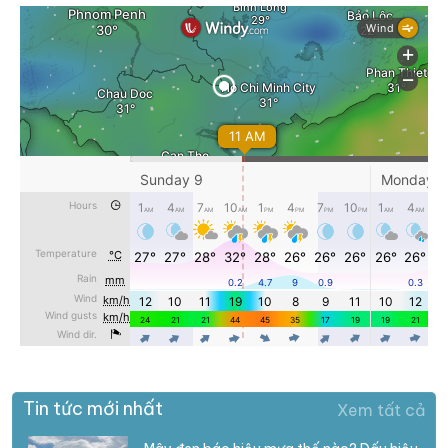
Tin tức mới nhất
Xem tất cả