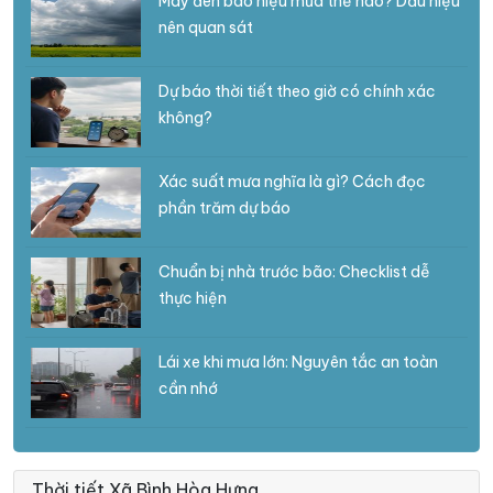
Mây đen báo hiệu mưa thế nào? Dấu hiệu
nên quan sát
Dự báo thời tiết theo giờ có chính xác
không?
Xác suất mưa nghĩa là gì? Cách đọc
phần trăm dự báo
Chuẩn bị nhà trước bão: Checklist dễ
thực hiện
Lái xe khi mưa lớn: Nguyên tắc an toàn
cần nhớ
Thời tiết Xã Bình Hòa Hưng