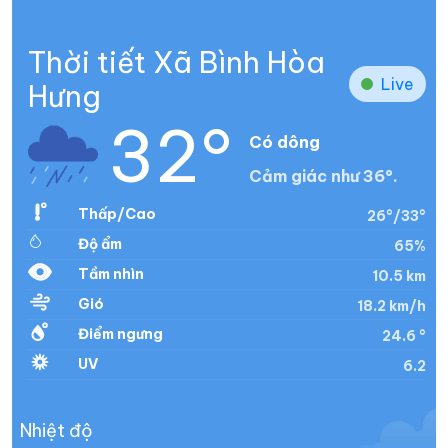
Thời tiết Xã Bình Hòa
Live
Hưng
32°
Có dông
Cảm giác như 36°.
Thấp/Cao
26°/33°
Độ ẩm
65%
Tầm nhìn
10.5 km
Gió
18.2 km/h
Điểm ngưng
24.6 °
UV
6.2
Nhiệt độ