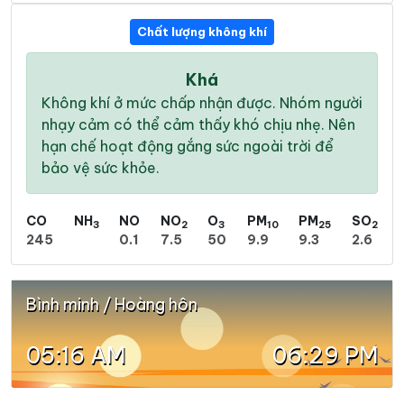
Chất lượng không khí
Khá
Không khí ở mức chấp nhận được. Nhóm người
nhạy cảm có thể cảm thấy khó chịu nhẹ. Nên
hạn chế hoạt động gắng sức ngoài trời để
bảo vệ sức khỏe.
CO
NH
NO
NO
O
PM
PM
SO
3
2
3
10
25
2
245
0.1
7.5
50
9.9
9.3
2.6
Bình minh / Hoàng hôn
05:16 AM
06:29 PM