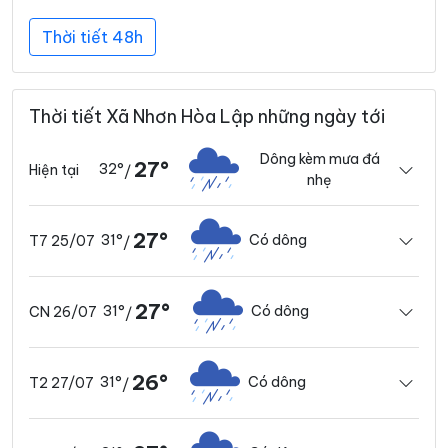
Thời tiết 48h
Thời tiết Xã Nhơn Hòa Lập những ngày tới
Dông kèm mưa đá
27°
32°
Hiện tại
/
nhẹ
27°
31°
Có dông
T7 25/07
/
27°
31°
Có dông
CN 26/07
/
26°
31°
Có dông
T2 27/07
/