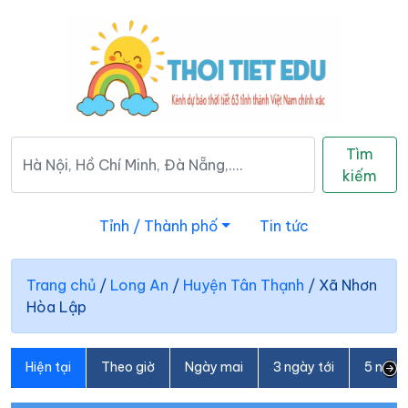
Tìm
kiếm
Tỉnh / Thành phố
Tin tức
Trang chủ
/
Long An
/
Huyện Tân Thạnh
/
Xã Nhơn
Hòa Lập
Hiện tại
Theo giờ
Ngày mai
3 ngày tới
5 ngày 