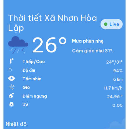
Thời tiết Xã Nhơn Hòa
Live
Lập
26°
Mưa phùn nhẹ
Cảm giác như 31°.
Thấp/Cao
24°/31°
Độ ẩm
94%
Tầm nhìn
6 km
Gió
11.7 km/h
Điểm ngưng
24.96 °
UV
0.05
Nhiệt độ