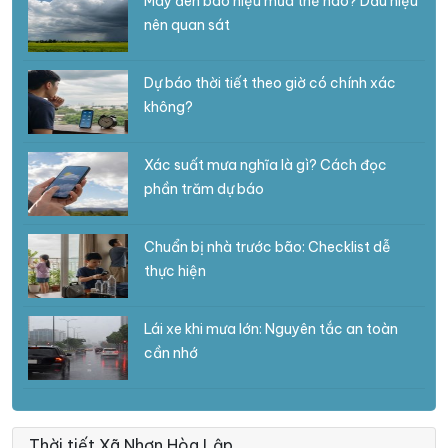
Mây đen báo hiệu mưa thế nào? Dấu hiệu
nên quan sát
Dự báo thời tiết theo giờ có chính xác
không?
Xác suất mưa nghĩa là gì? Cách đọc
phần trăm dự báo
Chuẩn bị nhà trước bão: Checklist dễ
thực hiện
Lái xe khi mưa lớn: Nguyên tắc an toàn
cần nhớ
Thời tiết Xã Nhơn Hòa Lập