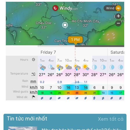
Tin tức mới nhất
Xem tất cả