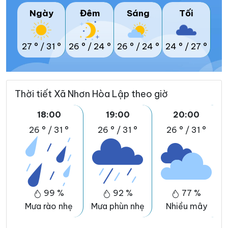
Ngày
Đêm
Sáng
Tối
27 °
/
31 °
26 °
/
24 °
26 °
/
24 °
24 °
/
27 °
Thời tiết Xã Nhơn Hòa Lập theo giờ
18:00
19:00
20:00
26 °
/
31 °
26 °
/
31 °
26 °
/
31 °
99 %
92 %
77 %
Mưa rào nhẹ
Mưa phùn nhẹ
Nhiều mây