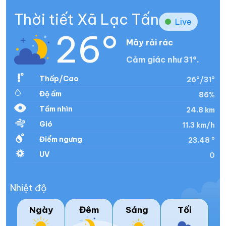
Thời tiết Xã Lạc Tấn
Live
26°
Mây rải rác
Cảm giác như 31°.
Thấp/Cao
26°/31°
Độ ẩm
86%
Tầm nhìn
24.8 km
Gió
11.3 km/h
Điểm ngưng
23.48 °
UV
0
Nhiệt độ
Ngày
Đêm
Sáng
Tối