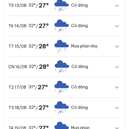
27°
32°
Có dông
T5 13/08
/
27°
32°
Có dông
T6 14/08
/
28°
32°
Mưa phùn nhẹ
T7 15/08
/
28°
32°
Có dông
CN 16/08
/
27°
31°
Có dông
T2 17/08
/
27°
32°
Có dông
T3 18/08
/
27°
32°
Mưa phùn
T4 19/08
/