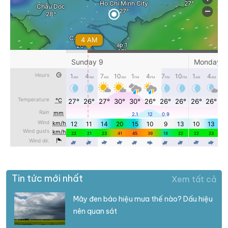
Tin tức mới nhất
Xem tất cả
Mây đen báo hiệu mưa thế nào? Dấu hiệu
nên quan sát