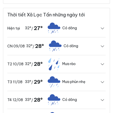
Thời tiết Xã Lạc Tấn những ngày tới
27°
32°
Có dông
Hiện tại
/
28°
32°
Có dông
CN 09/08
/
28°
32°
Mưa rào
T2 10/08
/
29°
33°
Mưa phùn nhẹ
T3 11/08
/
28°
33°
Có dông
T4 12/08
/