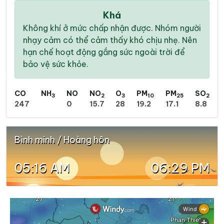
Khá
Không khí ở mức chấp nhận được. Nhóm người
nhạy cảm có thể cảm thấy khó chịu nhẹ. Nên
hạn chế hoạt động gắng sức ngoài trời để
bảo vệ sức khỏe.
CO
NH
NO
NO
O
PM
PM
SO
3
2
3
10
25
2
247
0
15.7
28
19.2
17.1
8.8
Bình minh / Hoàng hôn
05:16 AM
06:29 PM