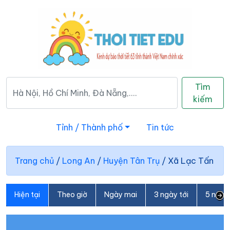
Tìm
kiếm
Tỉnh / Thành phố
Tin tức
Trang chủ
/
Long An
/
Huyện Tân Trụ
/
Xã Lạc Tấn
Hiện tại
Theo giờ
Ngày mai
3 ngày tới
5 ngày 