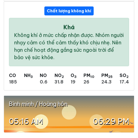
Chất lượng không khí
Khá
Không khí ở mức chấp nhận được. Nhóm người
nhạy cảm có thể cảm thấy khó chịu nhẹ. Nên
hạn chế hoạt động gắng sức ngoài trời để
bảo vệ sức khỏe.
CO
NH
NO
NO
O
PM
PM
SO
3
2
3
10
25
2
185
0.6
31.8
19
26
24.3
17.4
Bình minh / Hoàng hôn
05:16 AM
06:29 PM