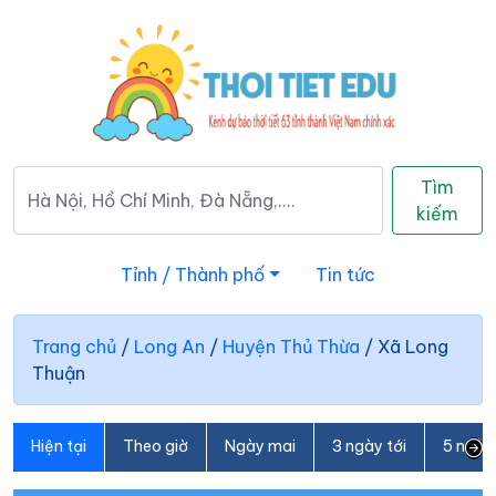
Tìm
kiếm
Tỉnh / Thành phố
Tin tức
Trang chủ
/
Long An
/
Huyện Thủ Thừa
/
Xã Long
Thuận
Hiện tại
Theo giờ
Ngày mai
3 ngày tới
5 ngày 