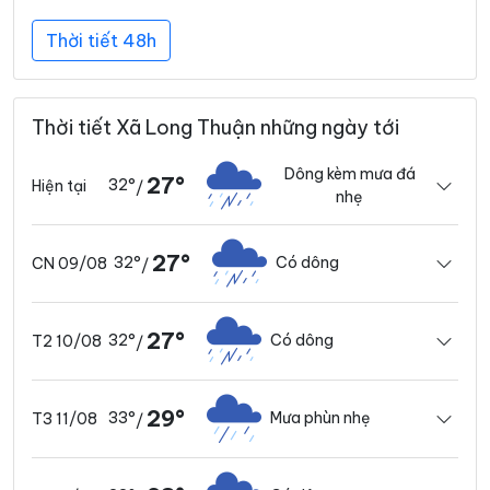
Thời tiết 48h
Thời tiết Xã Long Thuận những ngày tới
Dông kèm mưa đá
27°
32°
Hiện tại
/
nhẹ
27°
32°
Có dông
CN 09/08
/
27°
32°
Có dông
T2 10/08
/
29°
33°
Mưa phùn nhẹ
T3 11/08
/