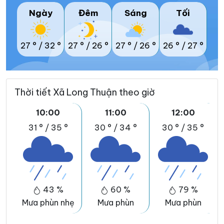
Ngày
Đêm
Sáng
Tối
27 °
/
32 °
27 °
/
26 °
27 °
/
26 °
26 °
/
27 °
Thời tiết Xã Long Thuận theo giờ
10:00
11:00
12:00
31 °
/
35 °
30 °
/
34 °
30 °
/
35 °
43 %
60 %
79 %
Mưa phùn nhẹ
Mưa phùn
Mưa phùn