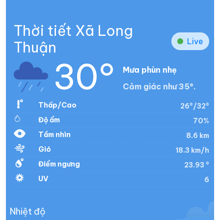
Thời tiết Xã Long
Live
Thuận
30°
Mưa phùn nhẹ
Cảm giác như 35°.
Thấp/Cao
26°/32°
Độ ẩm
70%
Tầm nhìn
8.6 km
Gió
18.3 km/h
Điểm ngưng
23.93 °
UV
6
Nhiệt độ