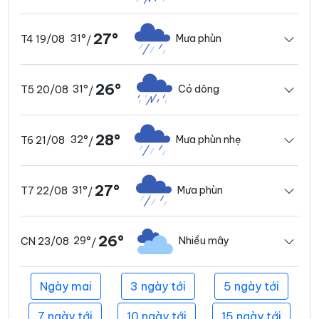
27°
31°
Mưa phùn
T4 19/08
/
26°
31°
Có dông
T5 20/08
/
28°
32°
Mưa phùn nhẹ
T6 21/08
/
27°
31°
Mưa phùn
T7 22/08
/
26°
29°
Nhiều mây
CN 23/08
/
Ngày mai
3 ngày tới
5 ngày tới
7 ngày tới
10 ngày tới
15 ngày tới