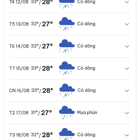
28°
33°
Có dông
T4 12/08
/
27°
32°
Có dông
T5 13/08
/
27°
32°
Có dông
T6 14/08
/
28°
33°
Có dông
T7 15/08
/
28°
33°
Có dông
CN 16/08
/
27°
31°
Mưa phùn
T2 17/08
/
28°
32°
Có dông
T3 18/08
/