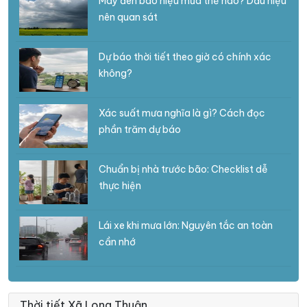
Mây đen báo hiệu mưa thế nào? Dấu hiệu
nên quan sát
Dự báo thời tiết theo giờ có chính xác
không?
Xác suất mưa nghĩa là gì? Cách đọc
phần trăm dự báo
Chuẩn bị nhà trước bão: Checklist dễ
thực hiện
Lái xe khi mưa lớn: Nguyên tắc an toàn
cần nhớ
Thời tiết Xã Long Thuận