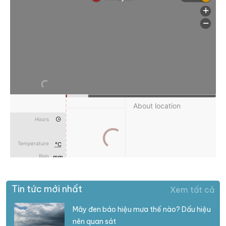
Tin tức mới nhất
Xem tất cả
Mây đen báo hiệu mưa thế nào? Dấu hiệu
nên quan sát