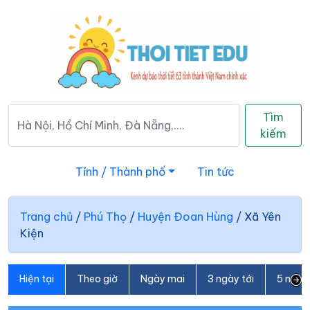
Tìm
kiếm
Tỉnh / Thành phố
Tin tức
Trang chủ
/
Phú Thọ
/
Huyện Đoan Hùng
/
Xã Yên
Kiện
Hiện tại
Theo giờ
Ngày mai
3 ngày tới
5 ngày 