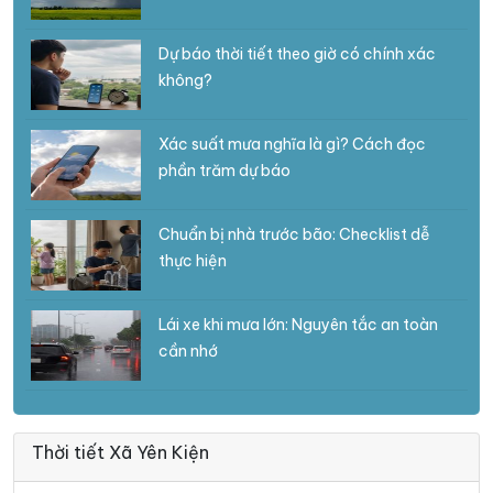
Dự báo thời tiết theo giờ có chính xác
không?
Xác suất mưa nghĩa là gì? Cách đọc
phần trăm dự báo
Chuẩn bị nhà trước bão: Checklist dễ
thực hiện
Lái xe khi mưa lớn: Nguyên tắc an toàn
cần nhớ
Thời tiết Xã Yên Kiện