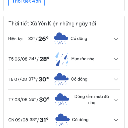
Thời tiết 48h
Thời tiết Xã Yên Kiện những ngày tới
26°
32°
Có dông
Hiện tại
/
28°
34°
Mưa rào nhẹ
T5 06/08
/
30°
37°
Có dông
T6 07/08
/
Dông kèm mưa đá
30°
38°
T7 08/08
/
nhẹ
31°
38°
Có dông
CN 09/08
/