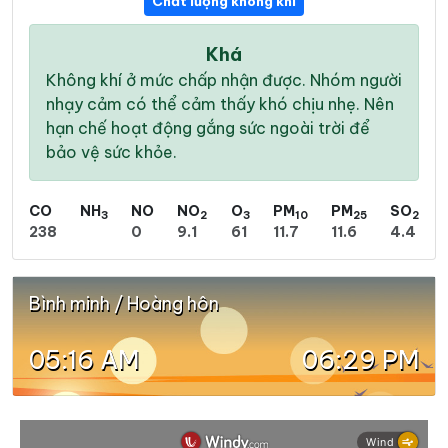
Chất lượng không khí
Khá
Không khí ở mức chấp nhận được. Nhóm người
nhạy cảm có thể cảm thấy khó chịu nhẹ. Nên
hạn chế hoạt động gắng sức ngoài trời để
bảo vệ sức khỏe.
CO
NH
NO
NO
O
PM
PM
SO
3
2
3
10
25
2
238
0
9.1
61
11.7
11.6
4.4
Bình minh / Hoàng hôn
05:16 AM
06:29 PM