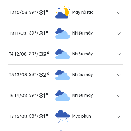
31°
39°
Mây rải rác
T2 10/08
/
31°
39°
Nhiều mây
T3 11/08
/
32°
39°
Nhiều mây
T4 12/08
/
32°
39°
Nhiều mây
T5 13/08
/
31°
39°
Nhiều mây
T6 14/08
/
31°
38°
Mưa phùn
T7 15/08
/