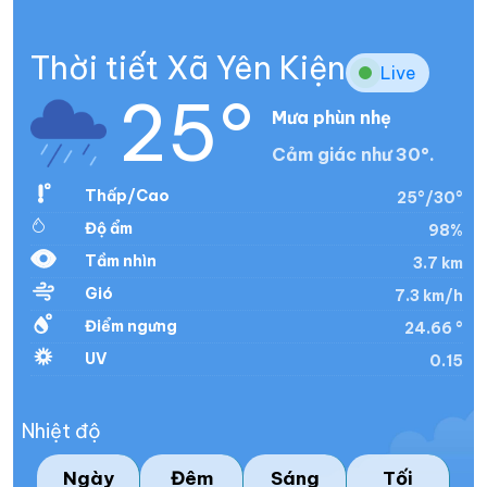
Thời tiết Xã Yên Kiện
Live
25°
Mưa phùn nhẹ
Cảm giác như 30°.
Thấp/Cao
25°/30°
Độ ẩm
98%
Tầm nhìn
3.7 km
Gió
7.3 km/h
Điểm ngưng
24.66 °
UV
0.15
Nhiệt độ
Ngày
Đêm
Sáng
Tối