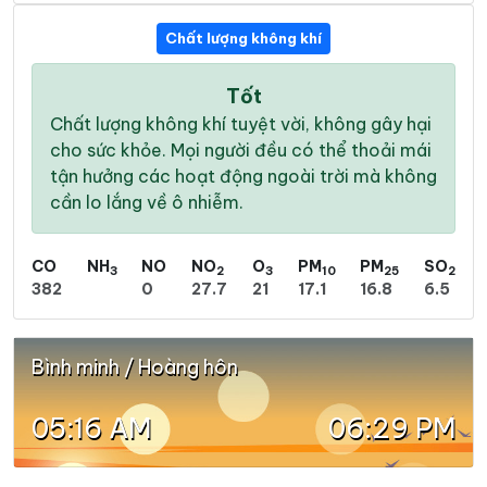
Chất lượng không khí
Tốt
Chất lượng không khí tuyệt vời, không gây hại
cho sức khỏe. Mọi người đều có thể thoải mái
tận hưởng các hoạt động ngoài trời mà không
cần lo lắng về ô nhiễm.
CO
NH
NO
NO
O
PM
PM
SO
3
2
3
10
25
2
382
0
27.7
21
17.1
16.8
6.5
Bình minh / Hoàng hôn
05:16 AM
06:29 PM