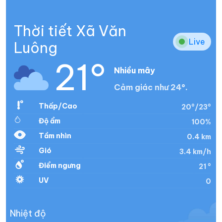
Thời tiết Xã Văn
Live
Luông
21°
Nhiều mây
Cảm giác như 24°.
Thấp/Cao
20°/23°
Độ ẩm
100%
Tầm nhìn
0.4 km
Gió
3.4 km/h
Điểm ngưng
21 °
UV
0
Nhiệt độ