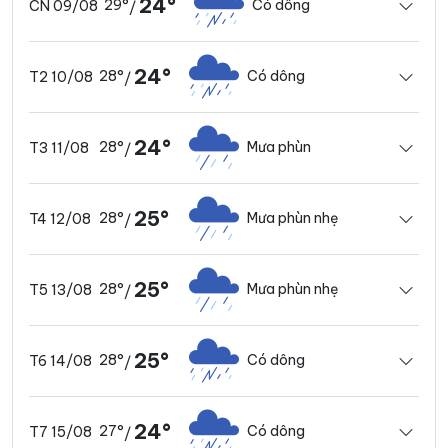
24°
29°
Có dông
CN 09/08
/
24°
28°
Có dông
T2 10/08
/
24°
28°
Mưa phùn
T3 11/08
/
25°
28°
Mưa phùn nhẹ
T4 12/08
/
25°
28°
Mưa phùn nhẹ
T5 13/08
/
25°
28°
Có dông
T6 14/08
/
24°
27°
Có dông
T7 15/08
/