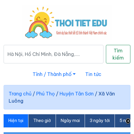
Tìm
kiếm
Tỉnh / Thành phố
Tin tức
Trang chủ
/
Phú Thọ
/
Huyện Tân Sơn
/
Xã Văn
Luông
Hiện tại
Theo giờ
Ngày mai
3 ngày tới
5 ngày 