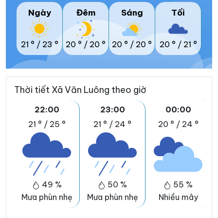
Ngày
Đêm
Sáng
Tối
21 °
/
23 °
20 °
/
20 °
20 °
/
20 °
20 °
/
21 °
Thời tiết Xã Văn Luông theo giờ
22:00
23:00
00:00
21 °
/
25 °
21 °
/
24 °
20 °
/
24 °
49 %
50 %
55 %
Mưa phùn nhẹ
Mưa phùn nhẹ
Nhiều mây