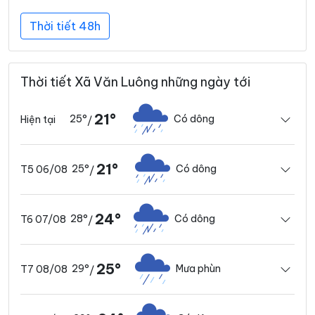
Thời tiết 48h
Thời tiết Xã Văn Luông những ngày tới
21°
25°
Có dông
Hiện tại
/
21°
25°
Có dông
T5 06/08
/
24°
28°
Có dông
T6 07/08
/
25°
29°
Mưa phùn
T7 08/08
/