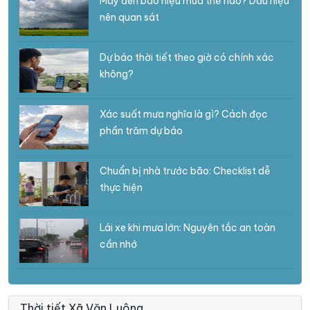
Mây đen báo hiệu mưa thế nào? Dấu hiệu
nên quan sát
Dự báo thời tiết theo giờ có chính xác
không?
Xác suất mưa nghĩa là gì? Cách đọc
phần trăm dự báo
Chuẩn bị nhà trước bão: Checklist dễ
thực hiện
Lái xe khi mưa lớn: Nguyên tắc an toàn
cần nhớ
Thời tiết Xã Văn Luông