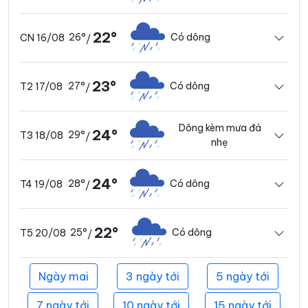
22°
26°
Có dông
CN 16/08
/
23°
27°
Có dông
T2 17/08
/
Dông kèm mưa đá
24°
29°
T3 18/08
/
nhẹ
24°
28°
Có dông
T4 19/08
/
22°
25°
Có dông
T5 20/08
/
Ngày mai
3 ngày tới
5 ngày tới
7 ngày tới
10 ngày tới
15 ngày tới