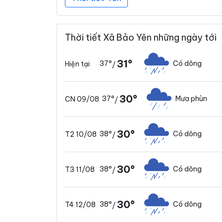
Thời tiết Xã Bảo Yên những ngày tới
31°
37°
Có dông
Hiện tại
/
30°
37°
Mưa phùn
CN 09/08
/
30°
38°
Có dông
T2 10/08
/
30°
38°
Có dông
T3 11/08
/
30°
38°
Có dông
T4 12/08
/