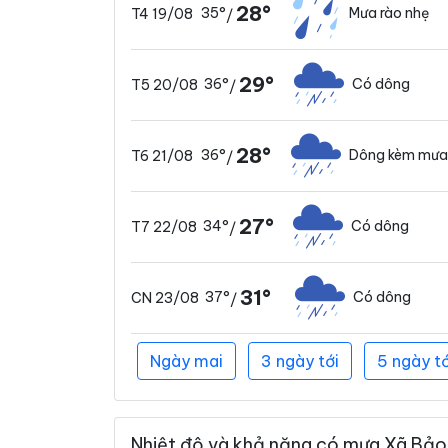
28°
35°
Mưa rào nhẹ
T4 19/08
/
29°
36°
Có dông
T5 20/08
/
28°
36°
Dông kèm mưa
T6 21/08
/
27°
34°
Có dông
T7 22/08
/
31°
37°
Có dông
CN 23/08
/
Ngày mai
3 ngày tới
5 ngày tớ
Nhiệt độ và khả năng có mưa Xã Bảo 