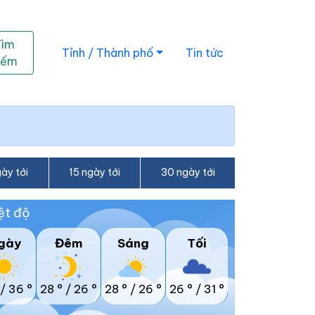
Tìm
Tỉnh / Thành phố
Tin tức
iếm
ày tới
15 ngày tới
30 ngày tới
ệt độ
gày
Đêm
Sáng
Tối
/
36 °
28 °
/
26 °
28 °
/
26 °
26 °
/
31 °