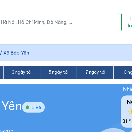
k
/
Xã Bảo Yên
3 ngày tới
5 ngày tới
7 ngày tới
10 ng
Nhi
 Yên
N
Live
31 °
ư 41°.