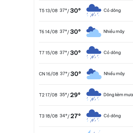
30°
37°
Có dông
T5 13/08
/
30°
37°
Nhiều mây
T6 14/08
/
30°
37°
Có dông
T7 15/08
/
30°
37°
Nhiều mây
CN 16/08
/
29°
35°
Dông kèm mưa
T2 17/08
/
27°
34°
Có dông
T3 18/08
/