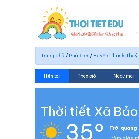
Trang chủ
/
Phú Thọ
/
Huyện Thanh Thuỷ
Hiện tại
Theo giờ
Ngày mai
Thời tiết Xã Bảo
35°
Trời quang
Cảm giác nh