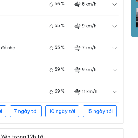
56 %
8 km/h
55 %
9 km/h
55 %
7 km/h
 đá nhẹ
59 %
9 km/h
69 %
11 km/h
i
7 ngày tới
10 ngày tới
15 ngày tới
Yên trong 12h tới