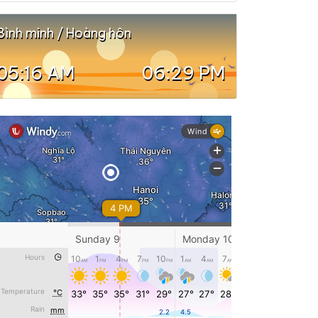
Bình minh / Hoàng hôn
05:16 AM
06:29 PM