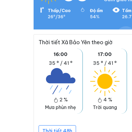
Thấp/Cao
Độ ẩm
Tầm 
26°/36°
54%
26.7
Thời tiết Xã Bảo Yên theo giờ
16:00
17:00
35 °
/
41 °
35 °
/
41 °
2 %
4 %
Mưa phùn nhẹ
Trời quang
Thời tiết 48h