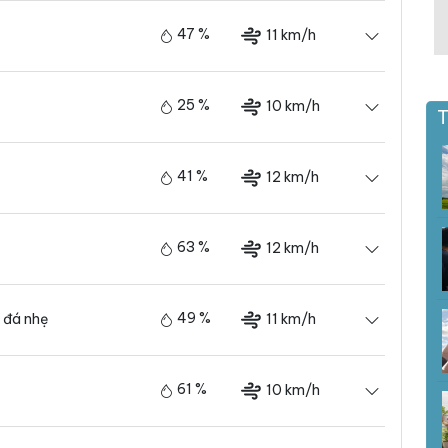
47 %
11 km/h
25 %
10 km/h
T
41 %
12 km/h
63 %
12 km/h
49 %
11 km/h
 đá nhẹ
61 %
10 km/h