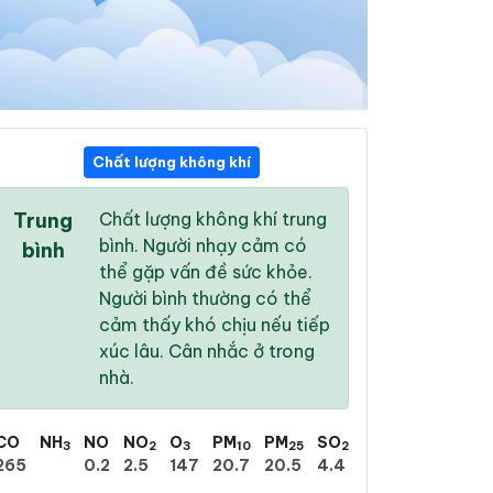
Chất lượng không khí
21:00
22:00
23:00
Trung
Chất lượng không khí trung
30 °
/
37 °
29 °
/
36 °
28 °
/
34 °
bình. Người nhạy cảm có
bình
thể gặp vấn đề sức khỏe.
Người bình thường có thể
cảm thấy khó chịu nếu tiếp
xúc lâu. Cân nhắc ở trong
14 %
18 %
25 %
nhà.
Mây rải rác
Mưa rào
Có dông
CO
NH
NO
NO
O
PM
PM
SO
3
2
3
10
25
2
265
0.2
2.5
147
20.7
20.5
4.4