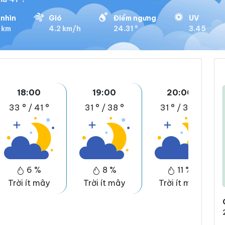
nhìn
Gió
Điểm ngưng
UV
 km
4.2 km/h
24.31 °
3.45
18:00
19:00
20:00
33 °
/
41 °
31 °
/
38 °
31 °
/
38 °
6 %
8 %
11 %
Trời ít mây
Trời ít mây
Trời ít mây