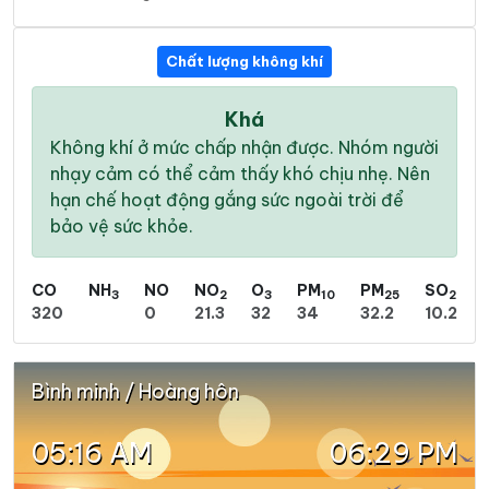
Chất lượng không khí
Khá
Không khí ở mức chấp nhận được. Nhóm người
nhạy cảm có thể cảm thấy khó chịu nhẹ. Nên
hạn chế hoạt động gắng sức ngoài trời để
bảo vệ sức khỏe.
CO
NH
NO
NO
O
PM
PM
SO
3
2
3
10
25
2
320
0
21.3
32
34
32.2
10.2
Bình minh / Hoàng hôn
05:16 AM
06:29 PM