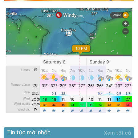
Tin tức mới nhất
Xem tất cả