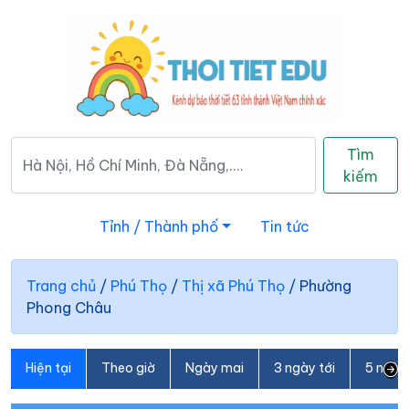
Tìm
kiếm
Tỉnh / Thành phố
Tin tức
Trang chủ
/
Phú Thọ
/
Thị xã Phú Thọ
/
Phường
Phong Châu
Hiện tại
Theo giờ
Ngày mai
3 ngày tới
5 ngày 