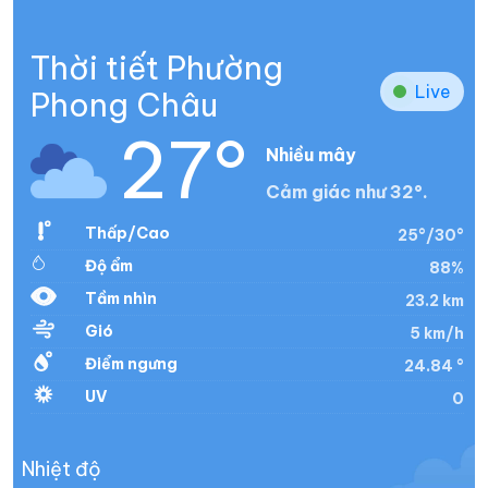
Thời tiết Phường
Live
Phong Châu
27°
Nhiều mây
Cảm giác như 32°.
Thấp/Cao
25°/30°
Độ ẩm
88%
Tầm nhìn
23.2 km
Gió
5 km/h
Điểm ngưng
24.84 °
UV
0
Nhiệt độ