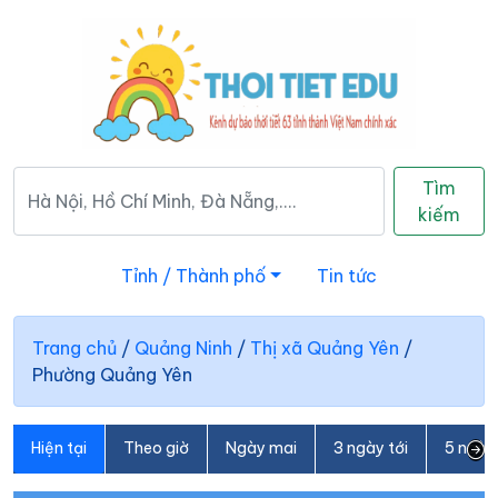
Tìm
kiếm
Tỉnh / Thành phố
Tin tức
Trang chủ
/
Quảng Ninh
/
Thị xã Quảng Yên
/
Phường Quảng Yên
Hiện tại
Theo giờ
Ngày mai
3 ngày tới
5 ngày 