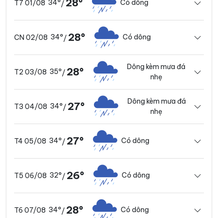
28°
34°
Có dông
T7 01/08
/
28°
34°
Có dông
CN 02/08
/
Dông kèm mưa đá
28°
35°
T2 03/08
/
nhẹ
Dông kèm mưa đá
27°
34°
T3 04/08
/
nhẹ
27°
34°
Có dông
T4 05/08
/
26°
32°
Có dông
T5 06/08
/
28°
34°
Có dông
T6 07/08
/