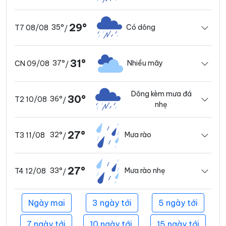
29°
35°
Có dông
T7 08/08
/
31°
37°
Nhiều mây
CN 09/08
/
Dông kèm mưa đá
30°
36°
T2 10/08
/
nhẹ
27°
32°
Mưa rào
T3 11/08
/
27°
33°
Mưa rào nhẹ
T4 12/08
/
Ngày mai
3 ngày tới
5 ngày tới
7 ngày tới
10 ngày tới
15 ngày tới