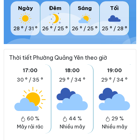
Ngày
Đêm
Sáng
Tối
28 °
/
31 °
26 °
/
25 °
26 °
/
25 °
25 °
/
28 °
Thời tiết Phường Quảng Yên theo giờ
17:00
18:00
19:00
30 °
/
35 °
29 °
/
34 °
29 °
/
34 °
60 %
44 %
29 %
Mây rải rác
Nhiều mây
Nhiều mây