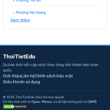
Phường Tân An
Phường Yên Giang
Xem thêm
Phường Yên Hải
Xã Cẩm La
Xã Hiệp Hòa
ThoiTietEdu
Xã Hoàng Tân
Dự báo thời tiết cập nhật theo từng tỉnh thành trên toàn
quốc.
Xã Liên Hòa
Giới thiệu
Liên hệ
Chính sách bảo mật
Điều khoản sử dụng
Xã Liên Vị
© 2026 ThoiTietEdu. Bảo lưu mọi quyền.
Xã Sông Khoai
Dữ liệu thời tiết từ
Open-Meteo
và dữ liệu không khí từ
CAMS
.