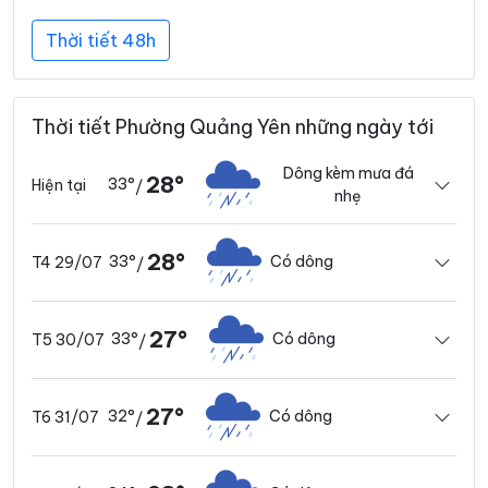
Thời tiết 48h
Thời tiết Phường Quảng Yên những ngày tới
Dông kèm mưa đá
28°
33°
Hiện tại
/
nhẹ
28°
33°
Có dông
T4 29/07
/
27°
33°
Có dông
T5 30/07
/
27°
32°
Có dông
T6 31/07
/