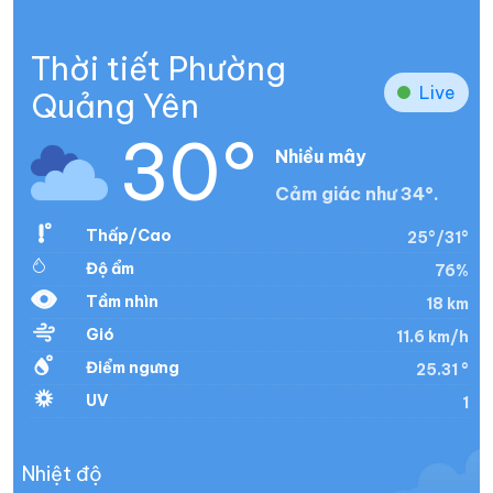
Thời tiết Phường
Live
Quảng Yên
30°
Nhiều mây
Cảm giác như 34°.
Thấp/Cao
25°/31°
Độ ẩm
76%
Tầm nhìn
18 km
Gió
11.6 km/h
Điểm ngưng
25.31 °
UV
1
Nhiệt độ