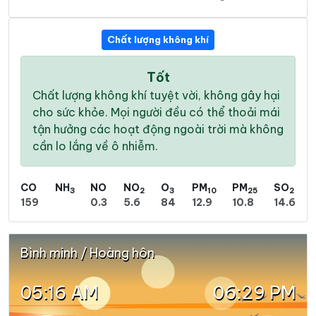
Chất lượng không khí
Tốt
Chất lượng không khí tuyệt vời, không gây hại
cho sức khỏe. Mọi người đều có thể thoải mái
tận hưởng các hoạt động ngoài trời mà không
cần lo lắng về ô nhiễm.
CO
NH
NO
NO
O
PM
PM
SO
3
2
3
10
25
2
159
0.3
5.6
84
12.9
10.8
14.6
Bình minh / Hoàng hôn
05:16 AM
06:29 PM