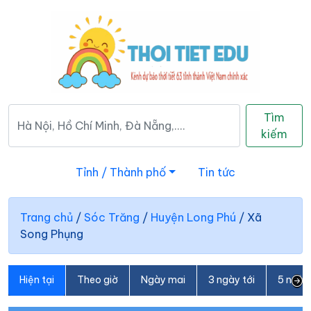
Tìm
kiếm
Tỉnh / Thành phố
Tin tức
Trang chủ
/
Sóc Trăng
/
Huyện Long Phú
/
Xã
Song Phụng
Hiện tại
Theo giờ
Ngày mai
3 ngày tới
5 ngày 