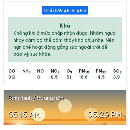
Chất lượng không khí
Khá
Không khí ở mức chấp nhận được. Nhóm người
nhạy cảm có thể cảm thấy khó chịu nhẹ. Nên
hạn chế hoạt động gắng sức ngoài trời để
bảo vệ sức khỏe.
CO
NH
NO
NO
O
PM
PM
SO
3
2
3
10
25
2
313
0
8.5
51
16.6
14.5
3.9
Bình minh / Hoàng hôn
05:16 AM
06:29 PM