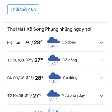
Thời tiết 48h
Thời tiết Xã Song Phụng những ngày tới
28°
34°
Có dông
Hiện tại
/
27°
32°
Có dông
T7 08/08
/
28°
32°
Có dông
CN 09/08
/
27°
31°
Mưa phùn dày
T2 10/08
/