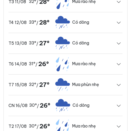
28°
32°
Mưa rào nhẹ
T3 11/08
/
28°
33°
Có dông
T4 12/08
/
27°
33°
Có dông
T5 13/08
/
26°
31°
Mưa rào nhẹ
T6 14/08
/
27°
32°
Mưa phùn nhẹ
T7 15/08
/
26°
30°
Có dông
CN 16/08
/
26°
30°
Mưa rào nhẹ
T2 17/08
/