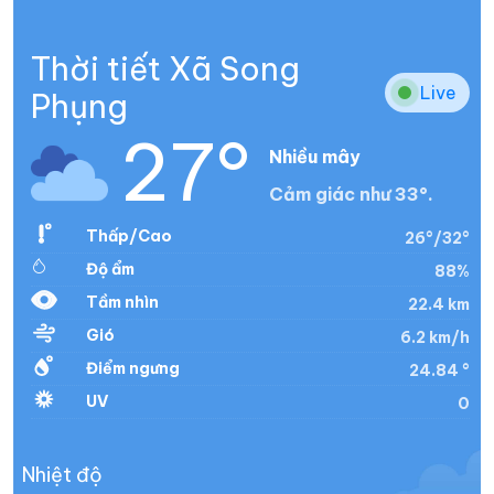
Thời tiết Xã Song
Live
Phụng
27°
Nhiều mây
Cảm giác như 33°.
Thấp/Cao
26°/32°
Độ ẩm
88%
Tầm nhìn
22.4 km
Gió
6.2 km/h
Điểm ngưng
24.84 °
UV
0
Nhiệt độ