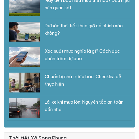
Mây đen báo hiệu mưa thế nào? Dấu hiệu
nên quan sát
Dự báo thời tiết theo giờ có chính xác
không?
Xác suất mưa nghĩa là gì? Cách đọc
phần trăm dự báo
Chuẩn bị nhà trước bão: Checklist dễ
thực hiện
Lái xe khi mưa lớn: Nguyên tắc an toàn
cần nhớ
Thời tiết Xã Song Phụng