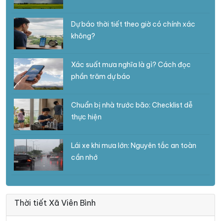
Dự báo thời tiết theo giờ có chính xác
không?
Xác suất mưa nghĩa là gì? Cách đọc
phần trăm dự báo
Chuẩn bị nhà trước bão: Checklist dễ
thực hiện
Lái xe khi mưa lớn: Nguyên tắc an toàn
cần nhớ
Thời tiết Xã Viên Bình