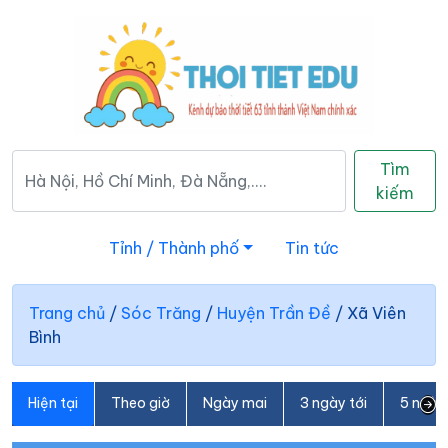
Tìm
kiếm
Tỉnh / Thành phố
Tin tức
Trang chủ
/
Sóc Trăng
/
Huyện Trần Đề
/
Xã Viên
Bình
Hiện tại
Theo giờ
Ngày mai
3 ngày tới
5 ngày 