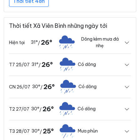
Thời tiết 48h
Thời tiết Xã Viên Bình những ngày tới
Dông kèm mưa đá
26°
31°
Hiện tại
/
nhẹ
26°
31°
Có dông
T7 25/07
/
26°
30°
Có dông
CN 26/07
/
26°
30°
Có dông
T2 27/07
/
25°
30°
Mưa phùn
T3 28/07
/