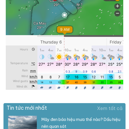
Tin tức mới nhất
Xem tất cả
Mây đen báo hiệu mưa thế nào? Dấu hiệu
nên quan sát