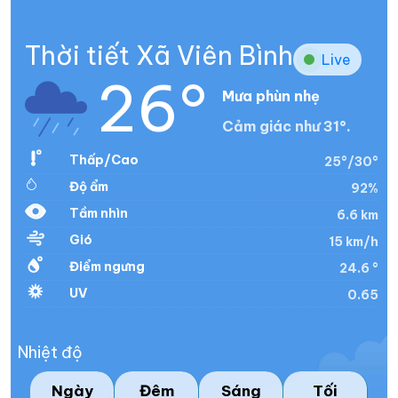
Thời tiết Xã Viên Bình
Live
26°
Mưa phùn nhẹ
Cảm giác như 31°.
Thấp/Cao
25°/30°
Độ ẩm
92%
Tầm nhìn
6.6 km
Gió
15 km/h
Điểm ngưng
24.6 °
UV
0.65
Nhiệt độ
Ngày
Đêm
Sáng
Tối