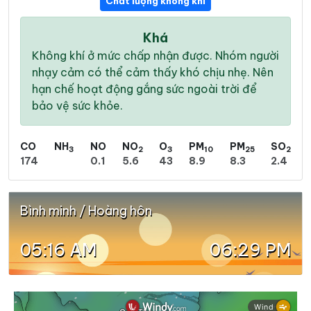
Chất lượng không khí
Khá
Không khí ở mức chấp nhận được. Nhóm người
nhạy cảm có thể cảm thấy khó chịu nhẹ. Nên
hạn chế hoạt động gắng sức ngoài trời để
bảo vệ sức khỏe.
CO
NH
NO
NO
O
PM
PM
SO
3
2
3
10
25
2
174
0.1
5.6
43
8.9
8.3
2.4
Bình minh / Hoàng hôn
05:16 AM
06:29 PM