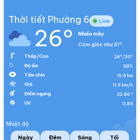
Thời tiết Phường 6
Live
26°
Nhiều mây
Cảm giác như 31°.
Thấp/Cao
26°/30°
Độ ẩm
88%
Tầm nhìn
15.6 km
Gió
11.9 km/h
Điểm ngưng
23.86 °
UV
0.85
Nhiệt độ
Ngày
Đêm
Sáng
Tối