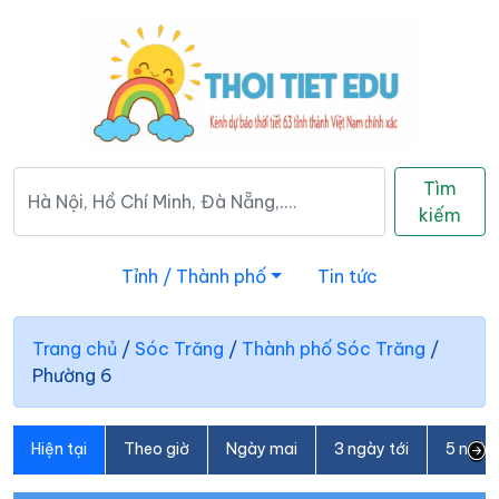
Tìm
kiếm
Tỉnh / Thành phố
Tin tức
Trang chủ
/
Sóc Trăng
/
Thành phố Sóc Trăng
/
Phường 6
Hiện tại
Theo giờ
Ngày mai
3 ngày tới
5 ngày 