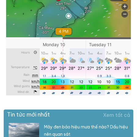
Tin tức mới nhất
Xem tất cả
Mây đen báo hiệu mưa thế nào? Dấu hiệu
nên quan sát