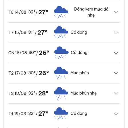
Dông kèm mưa đá
27°
32°
T6 14/08
/
nhẹ
27°
31°
Có dông
T7 15/08
/
26°
30°
Có dông
CN 16/08
/
26°
30°
Mưa phùn
T2 17/08
/
28°
32°
Mưa phùn nhẹ
T3 18/08
/
27°
32°
Có dông
T4 19/08
/