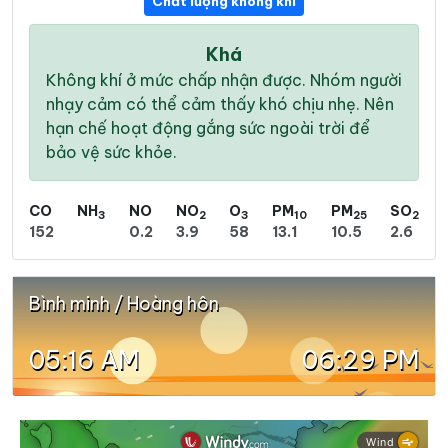
Chất lượng không khí
Khá
Không khí ở mức chấp nhận được. Nhóm người
nhạy cảm có thể cảm thấy khó chịu nhẹ. Nên
hạn chế hoạt động gắng sức ngoài trời để
bảo vệ sức khỏe.
CO
NH
NO
NO
O
PM
PM
SO
3
2
3
10
25
2
152
0.2
3.9
58
13.1
10.5
2.6
Bình minh / Hoàng hôn
05:16 AM
06:29 PM