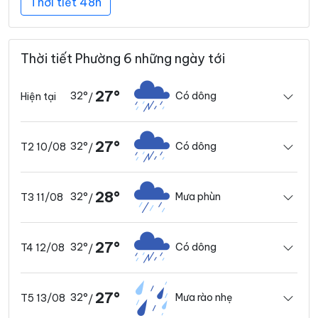
Thời tiết 48h
Thời tiết Phường 6 những ngày tới
27°
32°
Có dông
Hiện tại
/
27°
32°
Có dông
T2 10/08
/
28°
32°
Mưa phùn
T3 11/08
/
27°
32°
Có dông
T4 12/08
/
27°
32°
Mưa rào nhẹ
T5 13/08
/