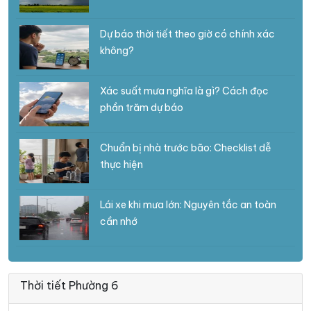
Dự báo thời tiết theo giờ có chính xác
không?
Xác suất mưa nghĩa là gì? Cách đọc
phần trăm dự báo
Chuẩn bị nhà trước bão: Checklist dễ
thực hiện
Lái xe khi mưa lớn: Nguyên tắc an toàn
cần nhớ
Thời tiết Phường 6