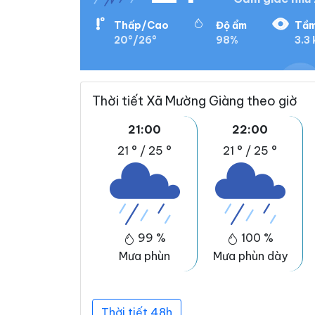
Thấp/Cao
Độ ẩm
Tầm
20°/26°
98%
3.3
Thời tiết Xã Mường Giàng theo giờ
21:00
22:00
21 °
/
25 °
21 °
/
25 °
99 %
100 %
Mưa phùn
Mưa phùn dày
Thời tiết 48h