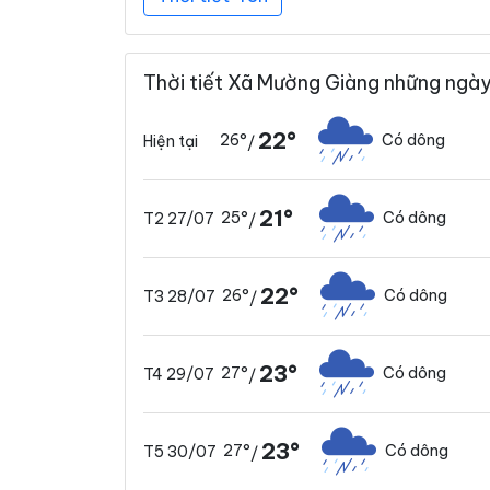
Thời tiết Xã Mường Giàng những ngày
22°
26°
Có dông
Hiện tại
/
21°
25°
Có dông
T2 27/07
/
22°
26°
Có dông
T3 28/07
/
23°
27°
Có dông
T4 29/07
/
23°
27°
Có dông
T5 30/07
/