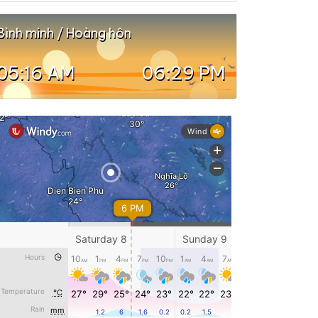
Bình minh / Hoàng hôn
05:16 AM
06:29 PM