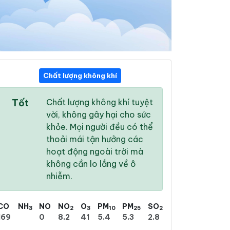
Chất lượng không khí
02:00
03:00
04:00
Tốt
Chất lượng không khí tuyệt
20 °
/
23 °
20 °
/
23 °
20 °
/
24 °
vời, không gây hại cho sức
khỏe. Mọi người đều có thể
thoải mái tận hưởng các
hoạt động ngoài trời mà
không cần lo lắng về ô
99 %
99 %
98 %
nhiễm.
Mưa phùn
Mưa rào nhẹ
Mưa phùn
CO
NH
NO
NO
O
PM
PM
SO
3
2
3
10
25
2
169
0
8.2
41
5.4
5.3
2.8