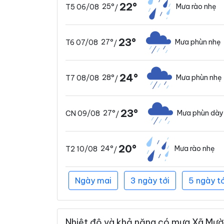
22°
25°
Mưa rào nhẹ
T5 06/08
/
23°
27°
Mưa phùn nhẹ
T6 07/08
/
24°
28°
Mưa phùn nhẹ
T7 08/08
/
23°
27°
Mưa phùn dày
CN 09/08
/
20°
24°
Mưa rào nhẹ
T2 10/08
/
Ngày mai
3 ngày tới
5 ngày tớ
Nhiệt độ và khả năng có mưa Xã Mườn