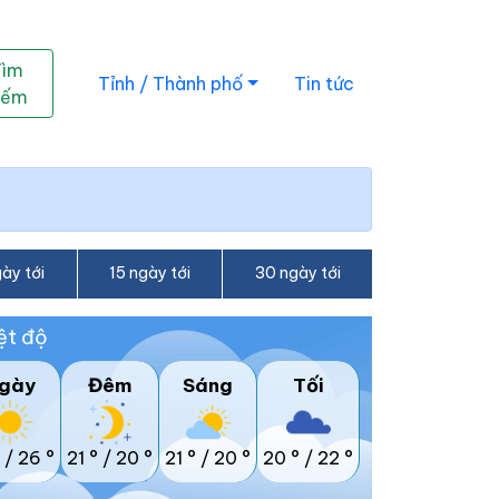
Tìm
Tỉnh / Thành phố
Tin tức
iếm
ày tới
15 ngày tới
30 ngày tới
ệt độ
gày
Đêm
Sáng
Tối
/
26 °
21 °
/
20 °
21 °
/
20 °
20 °
/
22 °