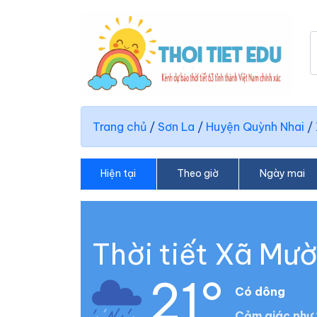
Trang chủ
/
Sơn La
/
Huyện Quỳnh Nhai
/
Hiện tại
Theo giờ
Ngày mai
Thời tiết Xã Mư
21°
Có dông
Cảm giác như 