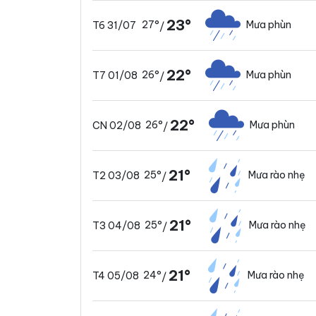
23°
27°
Mưa phùn
T6 31/07
/
22°
26°
Mưa phùn
T7 01/08
/
22°
26°
Mưa phùn
CN 02/08
/
21°
25°
Mưa rào nhẹ
T2 03/08
/
21°
25°
Mưa rào nhẹ
T3 04/08
/
21°
24°
Mưa rào nhẹ
T4 05/08
/