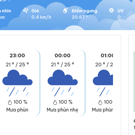
 nhìn
Gió
Điểm ngưng
UV
 km
0.4 km/h
20.67 °
0
23:00
00:00
01:00
21 °
/
25 °
21 °
/
25 °
20 °
/
24 °
100 %
100 %
100 %
Mưa phùn
Mưa phùn nhẹ
Mưa phùn nhẹ