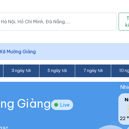
k
Xã Mường Giàng
3 ngày tới
5 ngày tới
7 ngày tới
10 ng
Nhi
ờng Giàng
N
Live
22 °
25°.