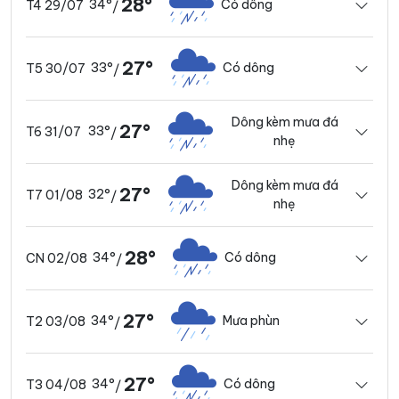
28°
34°
Có dông
T4 29/07
/
27°
33°
Có dông
T5 30/07
/
Dông kèm mưa đá
27°
33°
T6 31/07
/
nhẹ
Dông kèm mưa đá
27°
32°
T7 01/08
/
nhẹ
28°
34°
Có dông
CN 02/08
/
27°
34°
Mưa phùn
T2 03/08
/
27°
34°
Có dông
T3 04/08
/