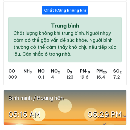
Chất lượng không khí
Trung bình
Chất lượng không khí trung bình. Người nhạy
cảm có thể gặp vấn đề sức khỏe. Người bình
thường có thể cảm thấy khó chịu nếu tiếp xúc
lâu. Cân nhắc ở trong nhà.
CO
NH
NO
NO
O
PM
PM
SO
3
2
3
10
25
2
309
0.1
4
123
19.6
16.4
7.2
Bình minh / Hoàng hôn
05:16 AM
06:29 PM