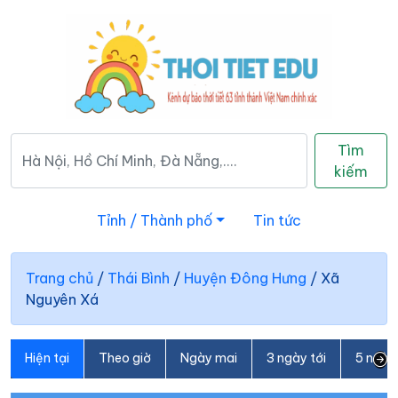
Tìm
kiếm
Tỉnh / Thành phố
Tin tức
Trang chủ
/
Thái Bình
/
Huyện Đông Hưng
/
Xã
Nguyên Xá
Hiện tại
Theo giờ
Ngày mai
3 ngày tới
5 ngày 