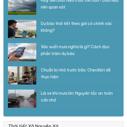
Mây đen báo hiệu mưa thế nào? Dấu hiệu
nên quan sát
Dự báo thời tiết theo giờ có chính xác
không?
Xác suất mưa nghĩa là gì? Cách đọc
phần trăm dự báo
Chuẩn bị nhà trước bão: Checklist dễ
thực hiện
Lái xe khi mưa lớn: Nguyên tắc an toàn
cần nhớ
Thời tiết Xã Nguyên Xá