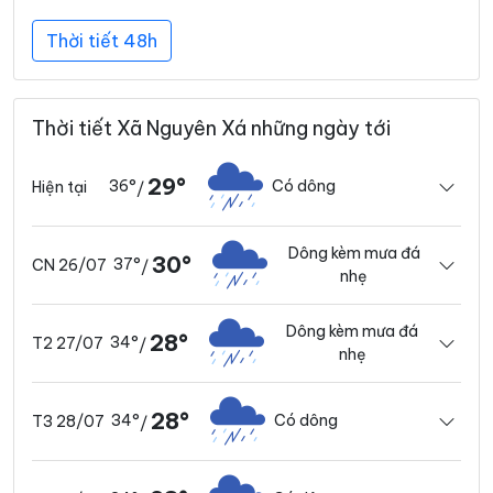
Thời tiết 48h
Thời tiết Xã Nguyên Xá những ngày tới
29°
36°
Có dông
Hiện tại
/
Dông kèm mưa đá
30°
37°
CN 26/07
/
nhẹ
Dông kèm mưa đá
28°
34°
T2 27/07
/
nhẹ
28°
34°
Có dông
T3 28/07
/