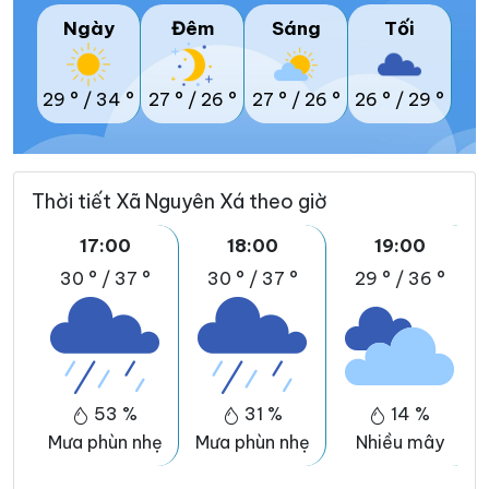
Ngày
Đêm
Sáng
Tối
29 °
/
34 °
27 °
/
26 °
27 °
/
26 °
26 °
/
29 °
Thời tiết Xã Nguyên Xá theo giờ
17:00
18:00
19:00
30 °
/
37 °
30 °
/
37 °
29 °
/
36 °
53 %
31 %
14 %
Mưa phùn nhẹ
Mưa phùn nhẹ
Nhiều mây