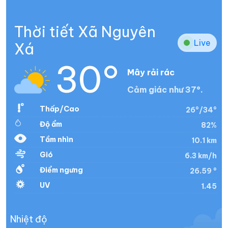
Thời tiết Xã Nguyên
Live
Xá
30°
Mây rải rác
Cảm giác như 37°.
Thấp/Cao
26°/34°
Độ ẩm
82%
Tầm nhìn
10.1 km
Gió
6.3 km/h
Điểm ngưng
26.59 °
UV
1.45
Nhiệt độ