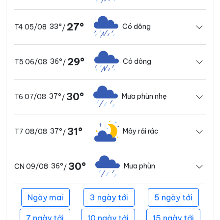
27°
33°
Có dông
T4 05/08
/
29°
36°
Có dông
T5 06/08
/
30°
37°
Mưa phùn nhẹ
T6 07/08
/
31°
37°
Mây rải rác
T7 08/08
/
30°
36°
Mưa phùn
CN 09/08
/
Ngày mai
3 ngày tới
5 ngày tới
7 ngày tới
10 ngày tới
15 ngày tới