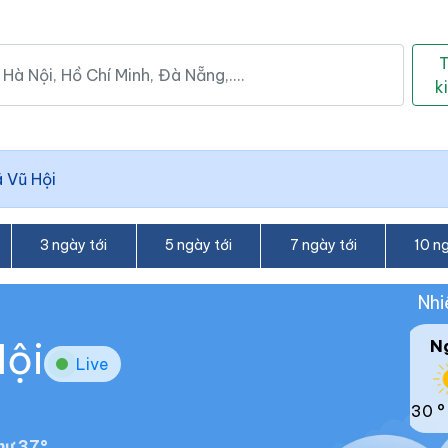
k
 Vũ Hội
3 ngày tới
5 ngày tới
7 ngày tới
10 ng
Nhi
Hội
N
Live
30 °
hư 37°.