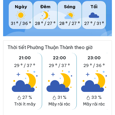
Ngày
Đêm
Sáng
Tối
31 °
/
36 °
28 °
/
27 °
28 °
/
27 °
27 °
/
31 °
Thời tiết Phường Thuận Thành theo giờ
21:00
22:00
23:00
29 °
/
37 °
29 °
/
37 °
29 °
/
36 °
27 %
31 %
33 %
Trời ít mây
Mây rải rác
Mây rải rác