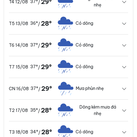
29°
37°
T4 12/08
/
nhẹ
28°
36°
Có dông
T5 13/08
/
29°
37°
Có dông
T6 14/08
/
29°
37°
Có dông
T7 15/08
/
29°
37°
Mưa phùn nhẹ
CN 16/08
/
Dông kèm mưa đá
28°
35°
T2 17/08
/
nhẹ
28°
34°
Có dông
T3 18/08
/