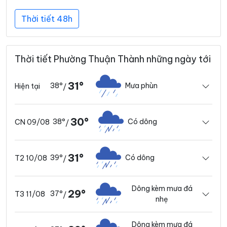
Thời tiết 48h
Thời tiết Phường Thuận Thành những ngày tới
31°
38°
Mưa phùn
Hiện tại
/
30°
38°
Có dông
CN 09/08
/
31°
39°
Có dông
T2 10/08
/
Dông kèm mưa đá
29°
37°
T3 11/08
/
nhẹ
Dông kèm mưa đá