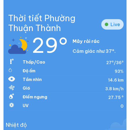
Thời tiết Phường
Live
Thuận Thành
29°
Mây rải rác
Cảm giác như 37°.
Thấp/Cao
27°/36°
Độ ẩm
93%
Tầm nhìn
14.6 km
Gió
3.8 km/h
Điểm ngưng
27.75 °
UV
0
Nhiệt độ