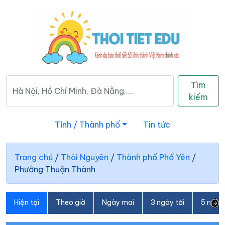
Tìm
kiếm
Tỉnh / Thành phố
Tin tức
Trang chủ
/
Thái Nguyên
/
Thành phố Phổ Yên
/
Phường Thuận Thành
Hiện tại
Theo giờ
Ngày mai
3 ngày tới
5 ngày 