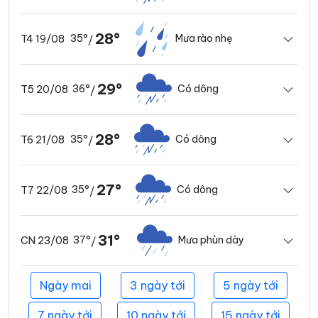
28°
35°
Mưa rào nhẹ
T4 19/08
/
29°
36°
Có dông
T5 20/08
/
28°
35°
Có dông
T6 21/08
/
27°
35°
Có dông
T7 22/08
/
31°
37°
Mưa phùn dày
CN 23/08
/
Ngày mai
3 ngày tới
5 ngày tới
7 ngày tới
10 ngày tới
15 ngày tới