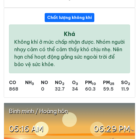
Chất lượng không khí
Khá
Không khí ở mức chấp nhận được. Nhóm người
nhạy cảm có thể cảm thấy khó chịu nhẹ. Nên
hạn chế hoạt động gắng sức ngoài trời để
bảo vệ sức khỏe.
CO
NH
NO
NO
O
PM
PM
SO
3
2
3
10
25
2
868
0
32.7
34
60.3
59.5
11.9
Bình minh / Hoàng hôn
05:16 AM
06:29 PM