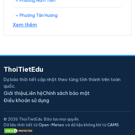
Phường Nam Tiến
Phường Tân Hương
Xem thêm
Phường Tân Phú
Phường Tiên Phong
Phường Trung Thành
ThoiTietEdu
Xã Minh Đức
Dự báo thời tiết cập nhật theo từng tỉnh thành trên toàn
quốc.
Xã Phúc Tân
Giới thiệu
Liên hệ
Chính sách bảo mật
Điều khoản sử dụng
Xã Phúc Thuận
© 2026 ThoiTietEdu. Bảo lưu mọi quyền.
Xã Thành Công
Dữ liệu thời tiết từ
Open-Meteo
và dữ liệu không khí từ
CAMS
.