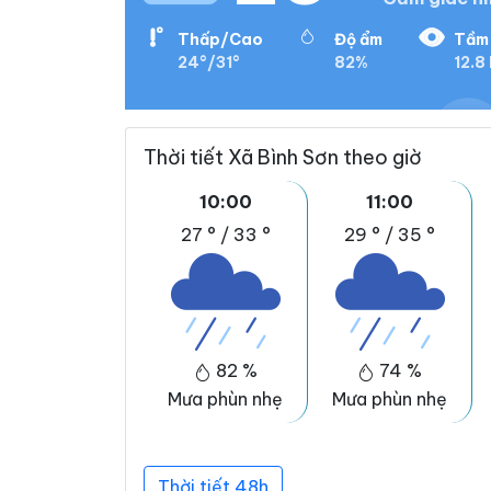
Thấp/Cao
Độ ẩm
Tầm 
24°/31°
82%
12.8
Thời tiết Xã Bình Sơn theo giờ
10:00
11:00
27 °
/
33 °
29 °
/
35 °
82 %
74 %
Mưa phùn nhẹ
Mưa phùn nhẹ
Thời tiết 48h