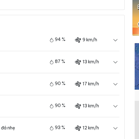
94 %
9 km/h
87 %
13 km/h
90 %
17 km/h
90 %
13 km/h
93 %
12 km/h
 đá nhẹ