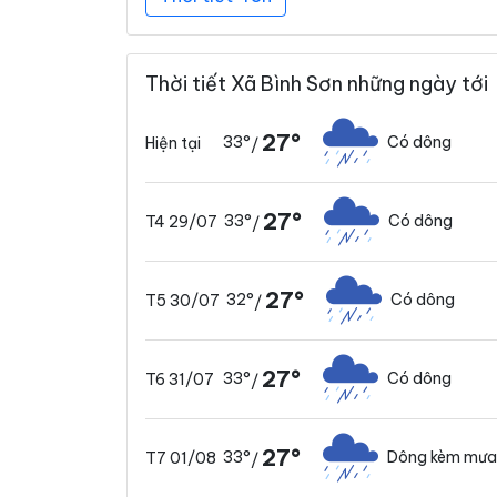
Thời tiết Xã Bình Sơn những ngày tới
27°
33°
Có dông
Hiện tại
/
27°
33°
Có dông
T4 29/07
/
27°
32°
Có dông
T5 30/07
/
27°
33°
Có dông
T6 31/07
/
27°
33°
Dông kèm mưa
T7 01/08
/