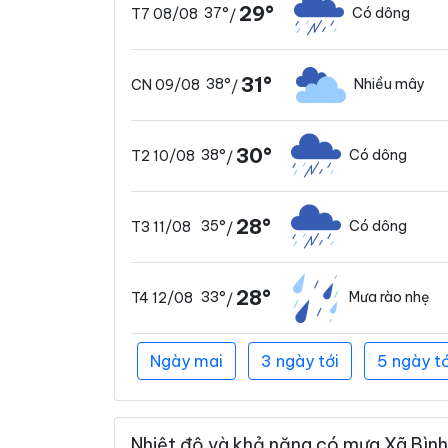
29°
37°
Có dông
T7 08/08
/
31°
38°
Nhiều mây
CN 09/08
/
30°
38°
Có dông
T2 10/08
/
28°
35°
Có dông
T3 11/08
/
28°
33°
Mưa rào nhẹ
T4 12/08
/
Ngày mai
3 ngày tới
5 ngày tớ
Nhiệt độ và khả năng có mưa Xã Bình 