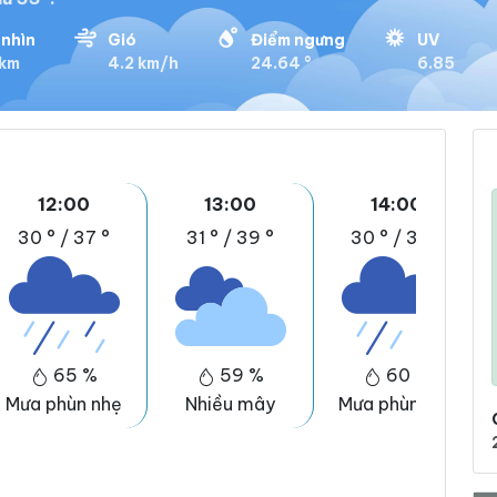
nhìn
Gió
Điểm ngưng
UV
 km
4.2 km/h
24.64 °
6.85
12:00
13:00
14:00
30 °
/
37 °
31 °
/
39 °
30 °
/
37 °
65 %
59 %
60 %
Mưa phùn nhẹ
Nhiều mây
Mưa phùn nhẹ