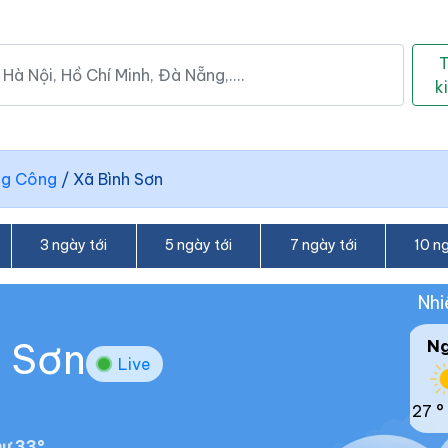
k
ng Công
/
Xã Bình Sơn
3 ngày tới
5 ngày tới
7 ngày tới
10 ng
Nhi
h Sơn
N
Live
27 °
ư 33°.