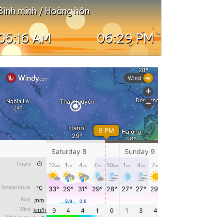
Bình minh / Hoàng hôn
05:16 AM
06:29 PM