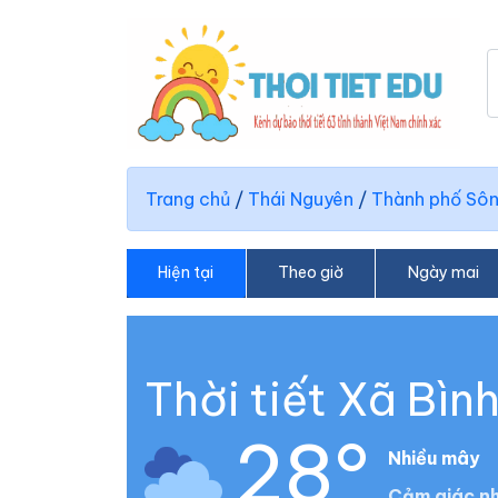
Trang chủ
/
Thái Nguyên
/
Thành phố Sô
Hiện tại
Theo giờ
Ngày mai
Thời tiết Xã Bìn
28°
Nhiều mây
Cảm giác nh