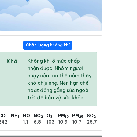
Chất lượng không khí
15:00
16:00
17:00
Khá
Không khí ở mức chấp
30 °
/
37 °
29 °
/
36 °
29 °
/
35 °
nhận được. Nhóm người
nhạy cảm có thể cảm thấy
khó chịu nhẹ. Nên hạn chế
hoạt động gắng sức ngoài
trời để bảo vệ sức khỏe.
65 %
69 %
70 %
Mưa phùn
Mưa phùn
Mây rải rác
CO
NH
NO
NO
O
PM
PM
SO
3
2
3
10
25
2
242
1.1
6.8
103
10.9
10.7
25.7