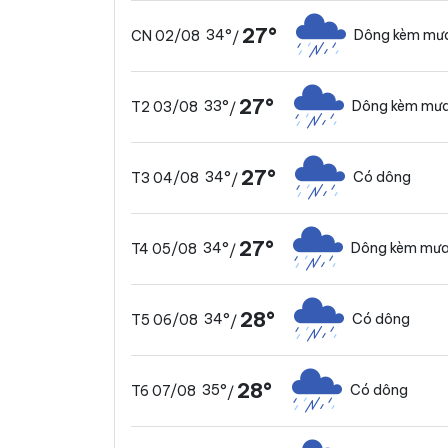
27°
34°
Dông kèm mưa
CN 02/08
/
27°
33°
Dông kèm mưa
T2 03/08
/
27°
34°
Có dông
T3 04/08
/
27°
34°
Dông kèm mưa
T4 05/08
/
28°
34°
Có dông
T5 06/08
/
28°
35°
Có dông
T6 07/08
/