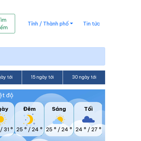
Tìm
Tỉnh / Thành phố
Tin tức
iếm
ày tới
15 ngày tới
30 ngày tới
ệt độ
gày
Đêm
Sáng
Tối
/
31 °
25 °
/
24 °
25 °
/
24 °
24 °
/
27 °