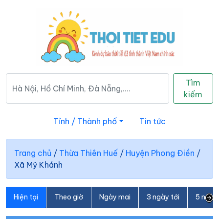
Tìm
kiếm
Tỉnh / Thành phố
Tin tức
Trang chủ
/
Thừa Thiên Huế
/
Huyện Phong Điền
/
Xã Mỹ Khánh
Hiện tại
Theo giờ
Ngày mai
3 ngày tới
5 ngày 