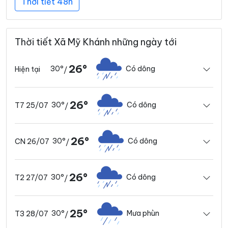
Thời tiết 48h
Thời tiết Xã Mỹ Khánh những ngày tới
26°
30°
Có dông
Hiện tại
/
26°
30°
Có dông
T7 25/07
/
26°
30°
Có dông
CN 26/07
/
26°
30°
Có dông
T2 27/07
/
25°
30°
Mưa phùn
T3 28/07
/