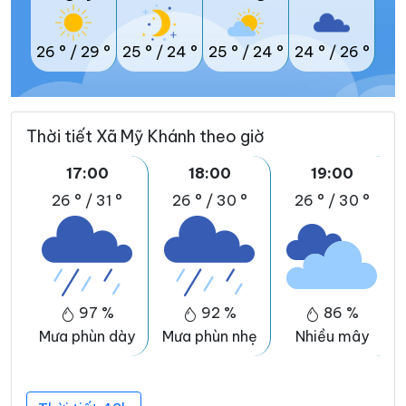
26 °
/
29 °
25 °
/
24 °
25 °
/
24 °
24 °
/
26 °
Thời tiết Xã Mỹ Khánh theo giờ
17:00
18:00
19:00
26 °
/
31 °
26 °
/
30 °
26 °
/
30 °
97 %
92 %
86 %
Mưa phùn dày
Mưa phùn nhẹ
Nhiều mây