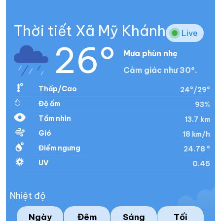
Thời tiết Xã Mỹ Khánh
Live
26°
Mưa phùn nhẹ
Cảm giác như 30°.
Thấp/Cao
24°/29°
Độ ẩm
93%
Tầm nhìn
13.7 km
Gió
18 km/h
Điểm ngưng
24.78 °
UV
0.45
Nhiệt độ
Ngày
Đêm
Sáng
Tối