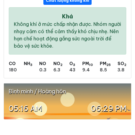
Chất lượng không khí
Khá
Không khí ở mức chấp nhận được. Nhóm người
nhạy cảm có thể cảm thấy khó chịu nhẹ. Nên
hạn chế hoạt động gắng sức ngoài trời để
bảo vệ sức khỏe.
CO
NH
NO
NO
O
PM
PM
SO
3
2
3
10
25
2
180
0.3
6.3
43
9.4
8.5
3.8
Bình minh / Hoàng hôn
05:16 AM
06:29 PM