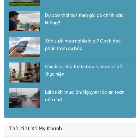
Dự báo thời tiết theo giờ có chính xác
không?
Xác suất mưa nghĩa là gì? Cách đọc
phần trăm dự báo
Chuẩn bị nhà trước bão: Checklist dễ
thực hiện
Lái xe khi mưa lớn: Nguyên tắc an toàn
cần nhớ
Thời tiết Xã Mỹ Khánh