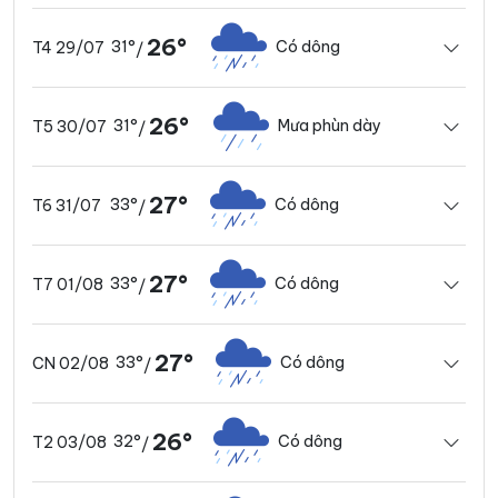
26°
31°
Có dông
T4 29/07
/
26°
31°
Mưa phùn dày
T5 30/07
/
27°
33°
Có dông
T6 31/07
/
27°
33°
Có dông
T7 01/08
/
27°
33°
Có dông
CN 02/08
/
26°
32°
Có dông
T2 03/08
/