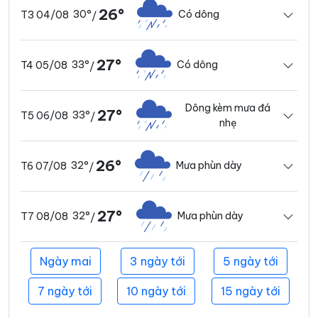
26°
30°
Có dông
T3 04/08
/
27°
33°
Có dông
T4 05/08
/
Dông kèm mưa đá
27°
33°
T5 06/08
/
nhẹ
26°
32°
Mưa phùn dày
T6 07/08
/
27°
32°
Mưa phùn dày
T7 08/08
/
Ngày mai
3 ngày tới
5 ngày tới
7 ngày tới
10 ngày tới
15 ngày tới