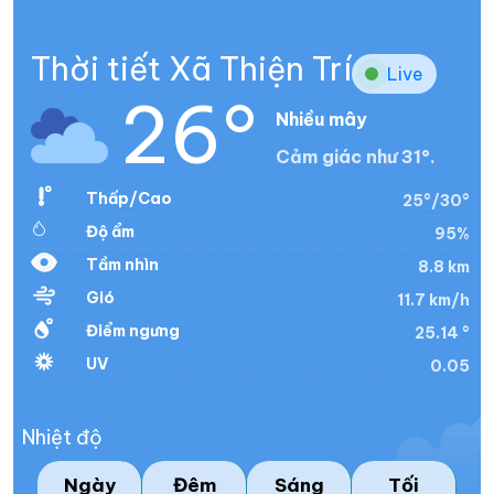
Thời tiết Xã Thiện Trí
Live
26°
Nhiều mây
Cảm giác như 31°.
Thấp/Cao
25°/30°
Độ ẩm
95%
Tầm nhìn
8.8 km
Gió
11.7 km/h
Điểm ngưng
25.14 °
UV
0.05
Nhiệt độ
Ngày
Đêm
Sáng
Tối