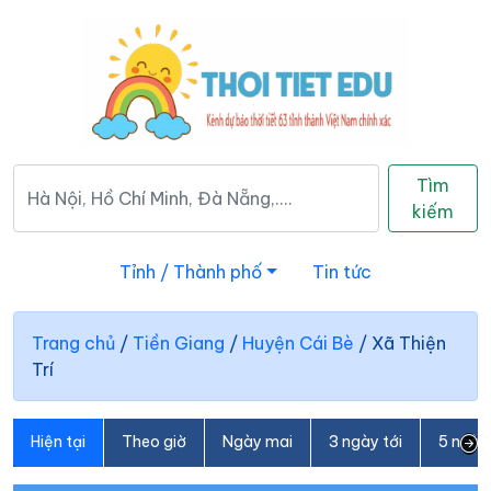
Tìm
kiếm
Tỉnh / Thành phố
Tin tức
Trang chủ
/
Tiền Giang
/
Huyện Cái Bè
/
Xã Thiện
Trí
Hiện tại
Theo giờ
Ngày mai
3 ngày tới
5 ngày 