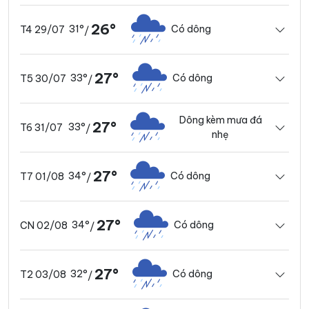
26°
31°
Có dông
T4 29/07
/
27°
33°
Có dông
T5 30/07
/
Dông kèm mưa đá
27°
33°
T6 31/07
/
nhẹ
27°
34°
Có dông
T7 01/08
/
27°
34°
Có dông
CN 02/08
/
27°
32°
Có dông
T2 03/08
/