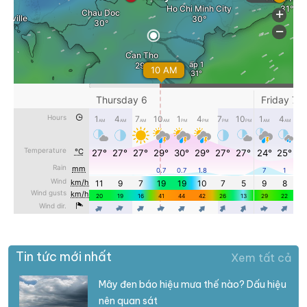
Tin tức mới nhất
Xem tất cả
Mây đen báo hiệu mưa thế nào? Dấu hiệu
nên quan sát