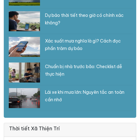
Dự báo thời tiết theo giờ có chính xác
không?
Xác suất mưa nghĩa là gì? Cách đọc
phần trăm dự báo
Chuẩn bị nhà trước bão: Checklist dễ
thực hiện
Lái xe khi mưa lớn: Nguyên tắc an toàn
cần nhớ
Thời tiết Xã Thiện Trí