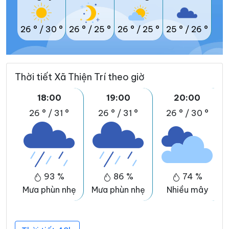
26 °
/
30 °
26 °
/
25 °
26 °
/
25 °
25 °
/
26 °
Thời tiết Xã Thiện Trí theo giờ
18:00
19:00
20:00
26 °
/
31 °
26 °
/
31 °
26 °
/
30 °
93 %
86 %
74 %
Mưa phùn nhẹ
Mưa phùn nhẹ
Nhiều mây