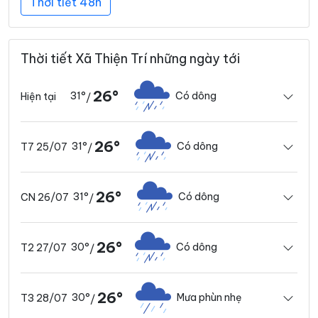
Thời tiết 48h
Thời tiết Xã Thiện Trí những ngày tới
26°
31°
Có dông
Hiện tại
/
26°
31°
Có dông
T7 25/07
/
26°
31°
Có dông
CN 26/07
/
26°
30°
Có dông
T2 27/07
/
26°
30°
Mưa phùn nhẹ
T3 28/07
/