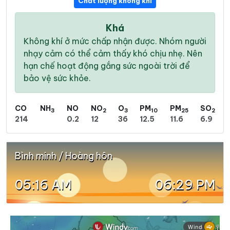
Chất lượng không khí
Khá
Không khí ở mức chấp nhận được. Nhóm người
nhạy cảm có thể cảm thấy khó chịu nhẹ. Nên
hạn chế hoạt động gắng sức ngoài trời để
bảo vệ sức khỏe.
CO
NH
NO
NO
O
PM
PM
SO
3
2
3
10
25
2
214
0.2
12
36
12.5
11.6
6.9
Bình minh / Hoàng hôn
05:16 AM
06:29 PM