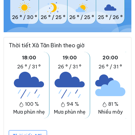
26 °
/
30 °
26 °
/
25 °
26 °
/
25 °
25 °
/
26 °
Thời tiết Xã Tân Bình theo giờ
18:00
19:00
20:00
26 °
/
31 °
26 °
/
31 °
26 °
/
31 °
100 %
94 %
81 %
Mưa phùn nhẹ
Mưa phùn nhẹ
Nhiều mây