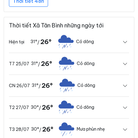
Thời tiết 48h
Thời tiết Xã Tân Bình những ngày tới
26°
31°
Có dông
Hiện tại
/
26°
31°
Có dông
T7 25/07
/
26°
31°
Có dông
CN 26/07
/
26°
30°
Có dông
T2 27/07
/
26°
30°
Mưa phùn nhẹ
T3 28/07
/