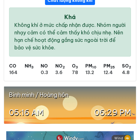
Chất lượng không khí
Khá
Không khí ở mức chấp nhận được. Nhóm người
nhạy cảm có thể cảm thấy khó chịu nhẹ. Nên
hạn chế hoạt động gắng sức ngoài trời để
bảo vệ sức khỏe.
CO
NH
NO
NO
O
PM
PM
SO
3
2
3
10
25
2
164
0.3
3.6
78
13.2
12.4
4.8
Bình minh / Hoàng hôn
05:16 AM
06:29 PM