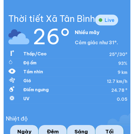
Thời tiết Xã Tân Bình
Live
26°
Nhiều mây
Cảm giác như 31°.
Thấp/Cao
25°/30°
Độ ẩm
93%
Tầm nhìn
9 km
Gió
12.7 km/h
Điểm ngưng
24.78 °
UV
0.05
Nhiệt độ
Ngày
Đêm
Sáng
Tối