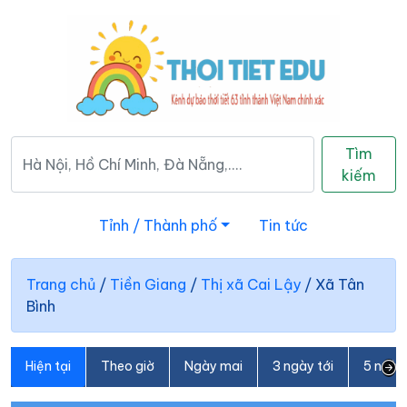
Tìm
kiếm
Tỉnh / Thành phố
Tin tức
Trang chủ
/
Tiền Giang
/
Thị xã Cai Lậy
/
Xã Tân
Bình
Hiện tại
Theo giờ
Ngày mai
3 ngày tới
5 ngày 