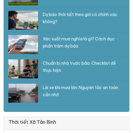
Dự báo thời tiết theo giờ có chính xác
không?
Xác suất mưa nghĩa là gì? Cách đọc
phần trăm dự báo
Chuẩn bị nhà trước bão: Checklist dễ
thực hiện
Lái xe khi mưa lớn: Nguyên tắc an toàn
cần nhớ
Thời tiết Xã Tân Bình