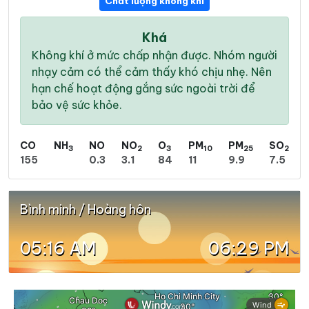
Chất lượng không khí
Khá
Không khí ở mức chấp nhận được. Nhóm người
nhạy cảm có thể cảm thấy khó chịu nhẹ. Nên
hạn chế hoạt động gắng sức ngoài trời để
bảo vệ sức khỏe.
CO
NH
NO
NO
O
PM
PM
SO
3
2
3
10
25
2
155
0.3
3.1
84
11
9.9
7.5
Bình minh / Hoàng hôn
05:16 AM
06:29 PM