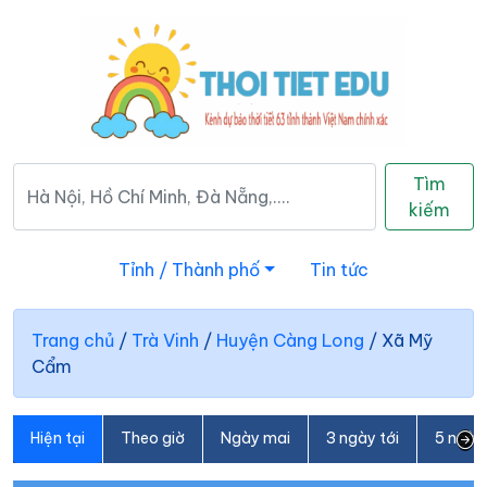
Tìm
kiếm
Tỉnh / Thành phố
Tin tức
Trang chủ
/
Trà Vinh
/
Huyện Càng Long
/
Xã Mỹ
Cẩm
Hiện tại
Theo giờ
Ngày mai
3 ngày tới
5 ngày 