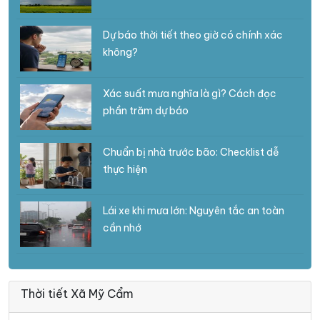
Dự báo thời tiết theo giờ có chính xác
không?
Xác suất mưa nghĩa là gì? Cách đọc
phần trăm dự báo
Chuẩn bị nhà trước bão: Checklist dễ
thực hiện
Lái xe khi mưa lớn: Nguyên tắc an toàn
cần nhớ
Thời tiết Xã Mỹ Cẩm