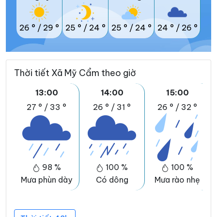
26 °
/
29 °
25 °
/
24 °
25 °
/
24 °
24 °
/
26 °
Thời tiết Xã Mỹ Cẩm theo giờ
13:00
14:00
15:00
27 °
/
33 °
26 °
/
31 °
26 °
/
32 °
98 %
100 %
100 %
Mưa phùn dày
Có dông
Mưa rào nhẹ