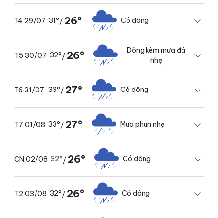
26°
31°
Có dông
T4 29/07
/
Dông kèm mưa đá
26°
32°
T5 30/07
/
nhẹ
27°
33°
Có dông
T6 31/07
/
27°
33°
Mưa phùn nhẹ
T7 01/08
/
26°
32°
Có dông
CN 02/08
/
26°
32°
Có dông
T2 03/08
/