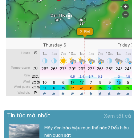
Tin tức mới nhất
Xem tất cả
Mây đen báo hiệu mưa thế nào? Dấu hiệu
nên quan sát