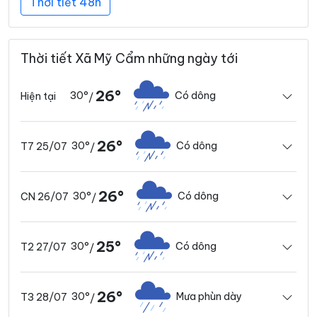
Thời tiết 48h
Thời tiết Xã Mỹ Cẩm những ngày tới
26°
30°
Có dông
Hiện tại
/
26°
30°
Có dông
T7 25/07
/
26°
30°
Có dông
CN 26/07
/
25°
30°
Có dông
T2 27/07
/
26°
30°
Mưa phùn dày
T3 28/07
/