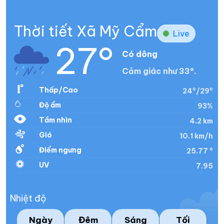
Thời tiết Xã Mỹ Cẩm
Live
27°
Có dông
Cảm giác như 33°.
Thấp/Cao
24°/29°
Độ ẩm
93%
Tầm nhìn
4.2 km
Gió
10.1 km/h
Điểm ngưng
25.77 °
UV
7.95
Nhiệt độ
Ngày
Đêm
Sáng
Tối