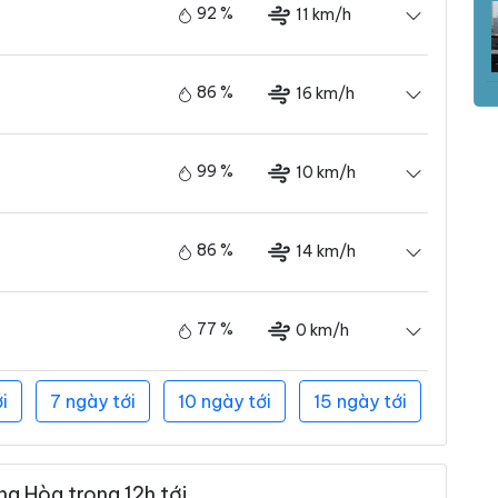
92 %
11 km/h
86 %
16 km/h
99 %
10 km/h
86 %
14 km/h
77 %
0 km/h
i
7 ngày tới
10 ngày tới
15 ngày tới
g Hòa trong 12h tới