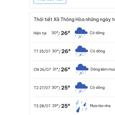
Thời tiết Xã Thông Hòa những ngày t
26°
30°
Có dông
Hiện tại
/
26°
30°
Có dông
T7 25/07
/
26°
31°
Dông kèm mưa
CN 26/07
/
25°
30°
Có dông
T2 27/07
/
25°
29°
Mưa rào nhẹ
T3 28/07
/