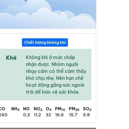
Chất lượng không khí
10:00
11:00
12:00
Khá
Không khí ở mức chấp
28 °
/
32 °
28 °
/
32 °
28 °
/
32 °
nhận được. Nhóm người
nhạy cảm có thể cảm thấy
khó chịu nhẹ. Nên hạn chế
hoạt động gắng sức ngoài
trời để bảo vệ sức khỏe.
43 %
61 %
83 %
Mưa phùn nhẹ
Mưa phùn nhẹ
Có dông
CO
NH
NO
NO
O
PM
PM
SO
3
2
3
10
25
2
240
0.3
11.2
32
16.6
15.7
5.8