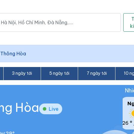
k
 Thông Hòa
3 ngày tới
5 ngày tới
7 ngày tới
10 ng
Nhi
ông Hòa
N
Live
26 °
hư 29°.