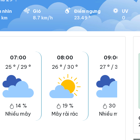
 nhìn
Gió
Điểm ngưng
UV
8 km
8.7 km/h
23.49 °
0
07:00
08:00
09:00
25 °
/
29 °
26 °
/
30 °
27 °
/
31 °
14 %
19 %
30 %
Nhiều mây
Mây rải rác
Nhiều mây