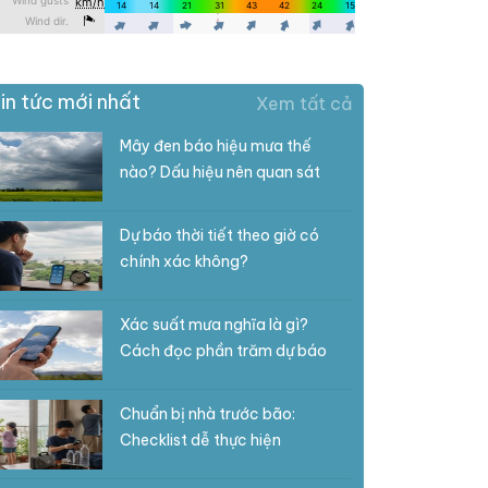
in tức mới nhất
Xem tất cả
Mây đen báo hiệu mưa thế
nào? Dấu hiệu nên quan sát
Dự báo thời tiết theo giờ có
chính xác không?
Xác suất mưa nghĩa là gì?
Cách đọc phần trăm dự báo
Chuẩn bị nhà trước bão:
Checklist dễ thực hiện