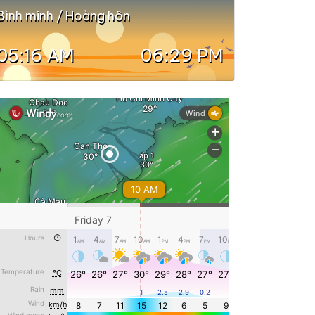
Bình minh / Hoàng hôn
05:16 AM
06:29 PM