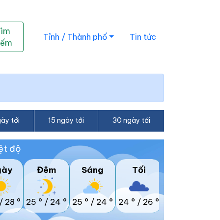
Tìm
Tỉnh / Thành phố
Tin tức
iếm
ày tới
15 ngày tới
30 ngày tới
ệt độ
gày
Đêm
Sáng
Tối
/
28 °
25 °
/
24 °
25 °
/
24 °
24 °
/
26 °