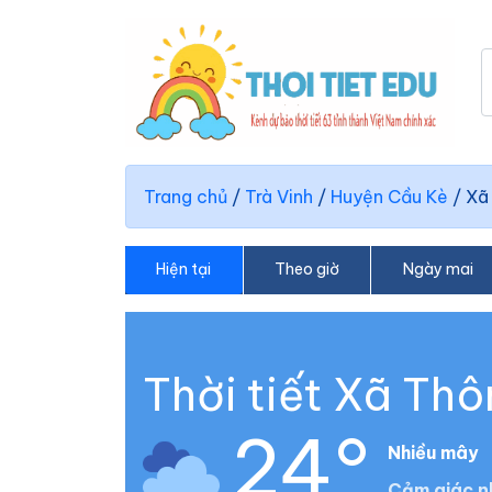
Trang chủ
/
Trà Vinh
/
Huyện Cầu Kè
/
Xã
Hiện tại
Theo giờ
Ngày mai
Thời tiết Xã Th
24°
Nhiều mây
Cảm giác n