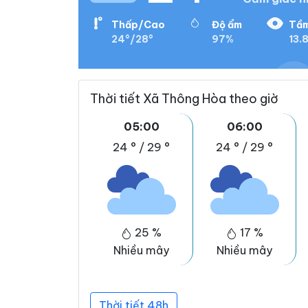
Thấp/Cao
Độ ẩm
Tầm
24°/28°
97%
13.
Thời tiết Xã Thông Hòa theo giờ
05:00
06:00
24 °
/
29 °
24 °
/
29 °
25 %
17 %
Nhiều mây
Nhiều mây
Thời tiết 48h