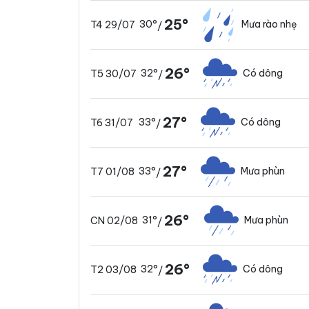
25°
30°
Mưa rào nhẹ
T4 29/07
/
26°
32°
Có dông
T5 30/07
/
27°
33°
Có dông
T6 31/07
/
27°
33°
Mưa phùn
T7 01/08
/
26°
31°
Mưa phùn
CN 02/08
/
26°
32°
Có dông
T2 03/08
/