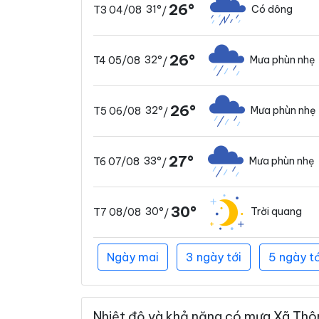
26°
31°
Có dông
T3 04/08
/
26°
32°
Mưa phùn nhẹ
T4 05/08
/
26°
32°
Mưa phùn nhẹ
T5 06/08
/
27°
33°
Mưa phùn nhẹ
T6 07/08
/
30°
30°
Trời quang
T7 08/08
/
Ngày mai
3 ngày tới
5 ngày tớ
Nhiệt độ và khả năng có mưa Xã Thôn