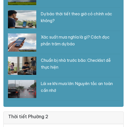
Dự báo thời tiết theo giờ có chính xác
không?
Xác suất mưa nghĩa là gì? Cách đọc
phần trăm dự báo
Chuẩn bị nhà trước bão: Checklist dễ
thực hiện
Lái xe khi mưa lớn: Nguyên tắc an toàn
cần nhớ
Thời tiết Phường 2