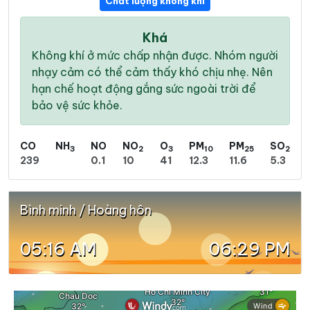
Chất lượng không khí
Khá
Không khí ở mức chấp nhận được. Nhóm người
nhạy cảm có thể cảm thấy khó chịu nhẹ. Nên
hạn chế hoạt động gắng sức ngoài trời để
bảo vệ sức khỏe.
CO
NH
NO
NO
O
PM
PM
SO
3
2
3
10
25
2
239
0.1
10
41
12.3
11.6
5.3
Bình minh / Hoàng hôn
05:16 AM
06:29 PM