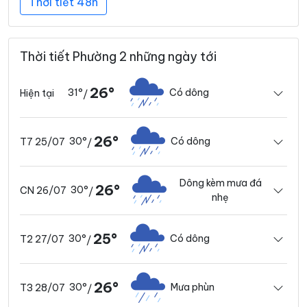
Thời tiết 48h
Thời tiết Phường 2 những ngày tới
26°
31°
Có dông
Hiện tại
/
26°
30°
Có dông
T7 25/07
/
Dông kèm mưa đá
26°
30°
CN 26/07
/
nhẹ
25°
30°
Có dông
T2 27/07
/
26°
30°
Mưa phùn
T3 28/07
/