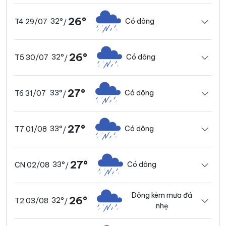
26°
32°
Có dông
T4 29/07
/
26°
32°
Có dông
T5 30/07
/
27°
33°
Có dông
T6 31/07
/
27°
33°
Có dông
T7 01/08
/
27°
33°
Có dông
CN 02/08
/
Dông kèm mưa đá
26°
32°
T2 03/08
/
nhẹ