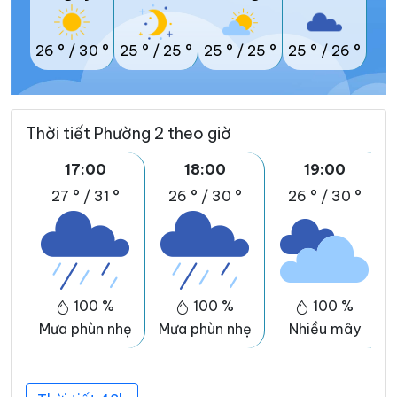
26 °
/
30 °
25 °
/
25 °
25 °
/
25 °
25 °
/
26 °
Thời tiết Phường 2 theo giờ
17:00
18:00
19:00
27 °
/
31 °
26 °
/
30 °
26 °
/
30 °
100 %
100 %
100 %
Mưa phùn nhẹ
Mưa phùn nhẹ
Nhiều mây