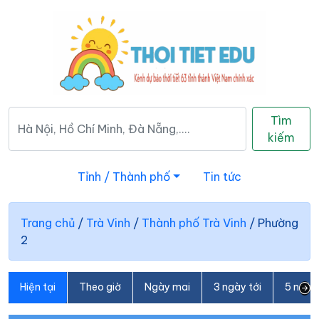
Tìm
kiếm
Tỉnh / Thành phố
Tin tức
Trang chủ
/
Trà Vinh
/
Thành phố Trà Vinh
/
Phường
2
Hiện tại
Theo giờ
Ngày mai
3 ngày tới
5 ngày 