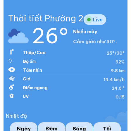
Thời tiết Phường 2
Live
26°
Nhiều mây
Cảm giác như 30°.
Thấp/Cao
25°/30°
Độ ẩm
92%
Tầm nhìn
9.8 km
Gió
14.4 km/h
Điểm ngưng
24.6 °
UV
0.15
Nhiệt độ
Ngày
Đêm
Sáng
Tối