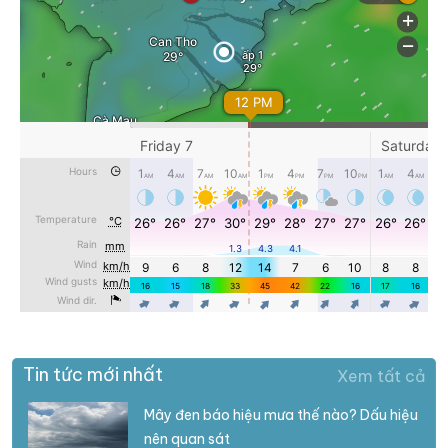
Tin tức mới nhất
Xem tất cả
Mây đen báo hiệu mưa thế nào? Dấu hiệu
nên quan sát