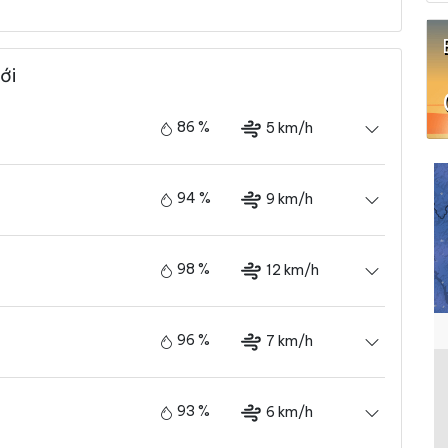
ới
86 %
5 km/h
94 %
9 km/h
98 %
12 km/h
96 %
7 km/h
93 %
6 km/h