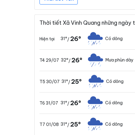
Thời tiết Xã Vinh Quang những ngày t
26°
31°
Có dông
Hiện tại
/
26°
32°
Mưa phùn dày
T4 29/07
/
25°
31°
Có dông
T5 30/07
/
26°
31°
Có dông
T6 31/07
/
25°
31°
Có dông
T7 01/08
/