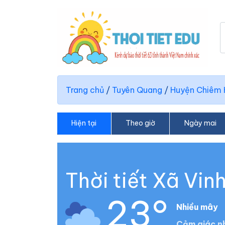
Trang chủ
/
Tuyên Quang
/
Huyện Chiêm
Hiện tại
Theo giờ
Ngày mai
Thời tiết Xã Vi
23°
Nhiều mây
Cảm giác nh