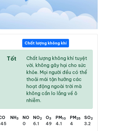
Chất lượng không khí
09:00
10:00
11:00
Tốt
Chất lượng không khí tuyệt
26 °
/
32 °
27 °
/
32 °
28 °
/
33 °
vời, không gây hại cho sức
khỏe. Mọi người đều có thể
thoải mái tận hưởng các
hoạt động ngoài trời mà
không cần lo lắng về ô
79 %
84 %
84 %
nhiễm.
Mưa phùn nhẹ
Mưa phùn nhẹ
Mưa phùn nhẹ
CO
NH
NO
NO
O
PM
PM
SO
3
2
3
10
25
2
145
0
6.1
49
4.1
4
3.2