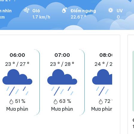
 nhìn
Gió
Điểm ngưng
UV
 km
1.7 km/h
22.67 °
0
06:00
07:00
08:00
23 °
/
27 °
23 °
/
28 °
24 °
/
29 °
51 %
63 %
72 %
Mưa phùn
Mưa phùn
Mưa phùn nhẹ