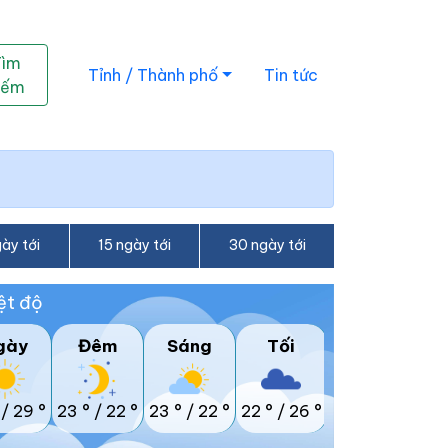
Tìm
Tỉnh / Thành phố
Tin tức
iếm
ày tới
15 ngày tới
30 ngày tới
ệt độ
gày
Đêm
Sáng
Tối
/
29 °
23 °
/
22 °
23 °
/
22 °
22 °
/
26 °