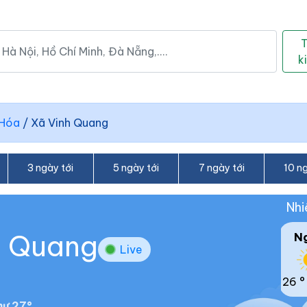
k
 Hóa
/
Xã Vinh Quang
3 ngày tới
5 ngày tới
7 ngày tới
10 ng
Nhi
nh Quang
N
Live
26 °
ư 27°.