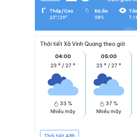
Thấp/Cao
Độ ẩm
Tầm
22°/29°
98%
7.1
Thời tiết Xã Vinh Quang theo giờ
04:00
05:00
23 °
/
27 °
23 °
/
27 °
33 %
37 %
Nhiều mây
Nhiều mây
Thời tiết 48h