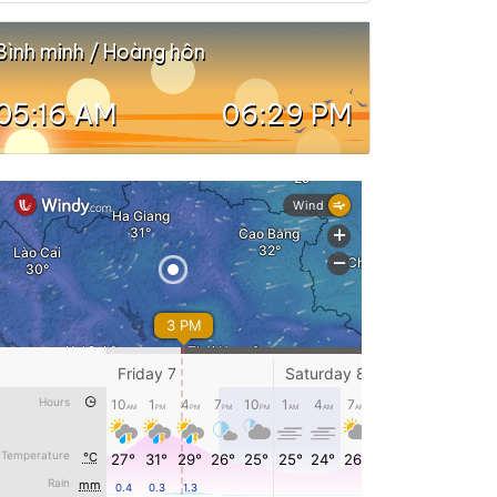
Bình minh / Hoàng hôn
05:16 AM
06:29 PM