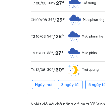
27°
33°
Có dông
T7 08/08
/
29°
36°
Mưa phùn nhẹ
CN 09/08
/
28°
34°
Mưa phùn nhẹ
T2 10/08
/
27°
33°
Mưa phùn
T3 11/08
/
30°
30°
Trời quang
T4 12/08
/
Ngày mai
3 ngày tới
5 ngày tớ
Nhiệt độ và khả năng có mưa Xã Vinh