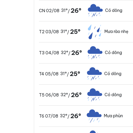
26°
31°
Có dông
CN 02/08
/
25°
31°
Mưa rào nhẹ
T2 03/08
/
26°
32°
Có dông
T3 04/08
/
25°
31°
Có dông
T4 05/08
/
26°
32°
Có dông
T5 06/08
/
26°
32°
Mưa phùn
T6 07/08
/