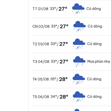
27°
33°
Có dông
T7 01/08
/
27°
33°
Có dông
CN 02/08
/
27°
33°
Có dông
T2 03/08
/
27°
33°
Mưa phùn nhẹ
T3 04/08
/
28°
35°
Có dông
T4 05/08
/
28°
34°
Có dông
T5 06/08
/