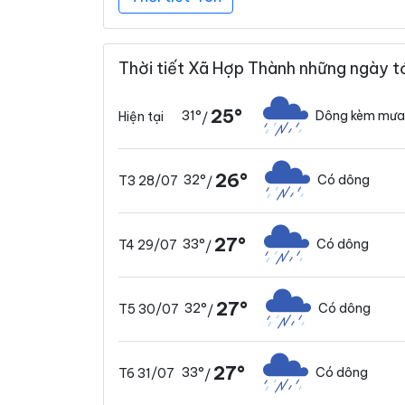
Thời tiết Xã Hợp Thành những ngày t
25°
31°
Dông kèm mưa
Hiện tại
/
26°
32°
Có dông
T3 28/07
/
27°
33°
Có dông
T4 29/07
/
27°
32°
Có dông
T5 30/07
/
27°
33°
Có dông
T6 31/07
/