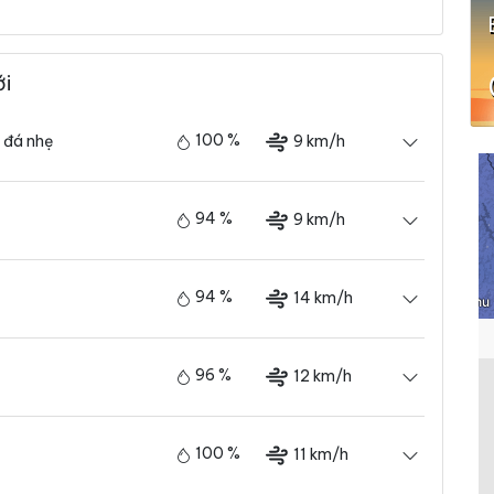
ới
100 %
9 km/h
 đá nhẹ
94 %
9 km/h
94 %
14 km/h
96 %
12 km/h
100 %
11 km/h