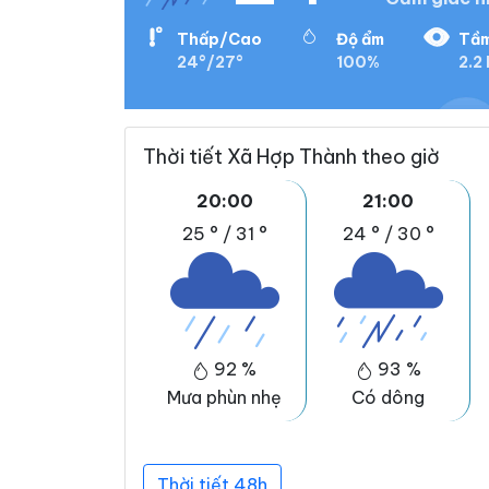
Thấp/Cao
Độ ẩm
Tầm
24°/27°
100%
2.2
Thời tiết Xã Hợp Thành theo giờ
20:00
21:00
25 °
/
31 °
24 °
/
30 °
92 %
93 %
Mưa phùn nhẹ
Có dông
Thời tiết 48h