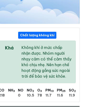
Chất lượng không khí
01:00
02:00
03:00
Khá
Không khí ở mức chấp
24 °
/
29 °
24 °
/
28 °
23 °
/
29 °
nhận được. Nhóm người
nhạy cảm có thể cảm thấy
khó chịu nhẹ. Nên hạn chế
hoạt động gắng sức ngoài
trời để bảo vệ sức khỏe.
92 %
89 %
85 %
Mưa phùn
Nhiều mây
Mưa phùn nhẹ
CO
NH
NO
NO
O
PM
PM
SO
3
2
3
10
25
2
218
0
10.5
78
11.7
11.6
11.9