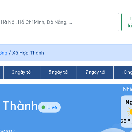
k
ơng
/
Xã Hợp Thành
3 ngày tới
5 ngày tới
7 ngày tới
10 ng
Nhi
p Thành
N
Live
25 °
hư 30°.