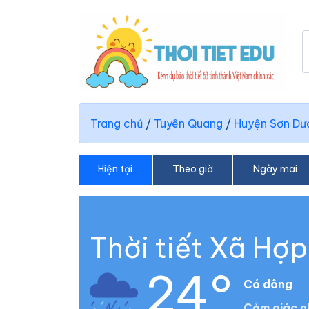
Trang chủ
/
Tuyên Quang
/
Huyện Sơn Dư
Hiện tại
Theo giờ
Ngày mai
Thời tiết Xã Hợ
24°
Có dông
Cảm giác n