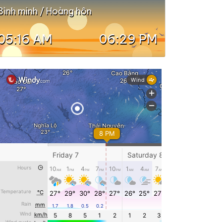
Bình minh / Hoàng hôn
05:16 AM
06:29 PM