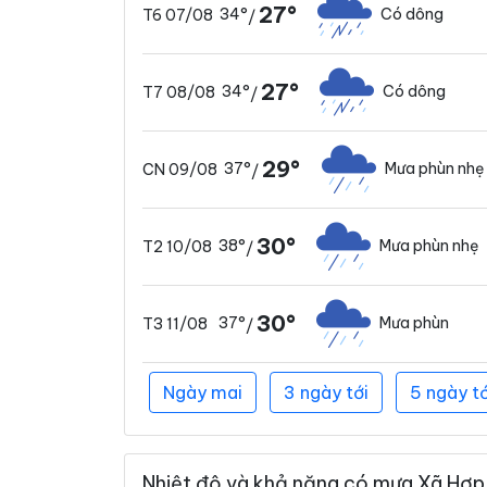
27°
34°
Có dông
T6 07/08
/
27°
34°
Có dông
T7 08/08
/
29°
37°
Mưa phùn nhẹ
CN 09/08
/
30°
38°
Mưa phùn nhẹ
T2 10/08
/
30°
37°
Mưa phùn
T3 11/08
/
Ngày mai
3 ngày tới
5 ngày tớ
Nhiệt độ và khả năng có mưa Xã Hợp 