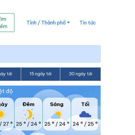
Tìm
Tỉnh / Thành phố
Tin tức
iếm
ày tới
15 ngày tới
30 ngày tới
ệt độ
gày
Đêm
Sáng
Tối
/
27 °
25 °
/
24 °
25 °
/
24 °
24 °
/
25 °