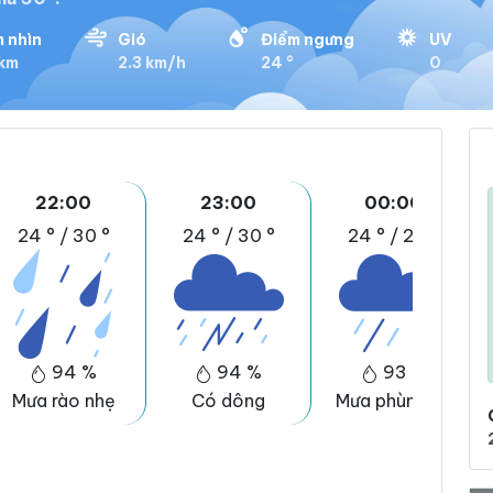
 nhìn
Gió
Điểm ngưng
UV
 km
2.3 km/h
24 °
0
22:00
23:00
00:00
24 °
/
30 °
24 °
/
30 °
24 °
/
29 °
94 %
94 %
93 %
Mưa rào nhẹ
Có dông
Mưa phùn dày