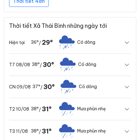
Thời tiết 48h
Thời tiết Xã Thái Bình những ngày tới
29°
36°
Có dông
Hiện tại
/
30°
38°
Có dông
T7 08/08
/
30°
37°
Có dông
CN 09/08
/
31°
38°
Mưa phùn nhẹ
T2 10/08
/
31°
38°
Mưa phùn nhẹ
T3 11/08
/