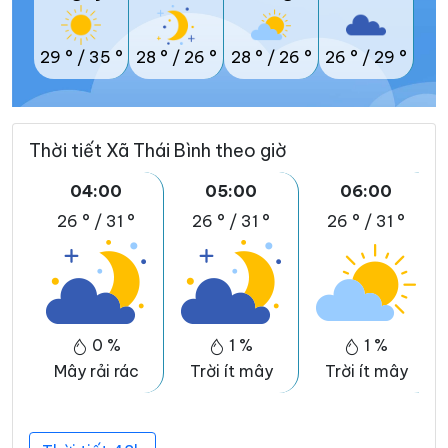
29 °
/
35 °
28 °
/
26 °
28 °
/
26 °
26 °
/
29 °
Thời tiết Xã Thái Bình theo giờ
04:00
05:00
06:00
26 °
/
31 °
26 °
/
31 °
26 °
/
31 °
0 %
1 %
1 %
Mây rải rác
Trời ít mây
Trời ít mây