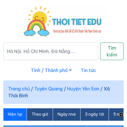
Tìm
kiếm
Tỉnh / Thành phố
Tin tức
Trang chủ
/
Tuyên Quang
/
Huyện Yên Sơn
/
Xã
Thái Bình
Hiện tại
Theo giờ
Ngày mai
3 ngày tới
5 ngày 