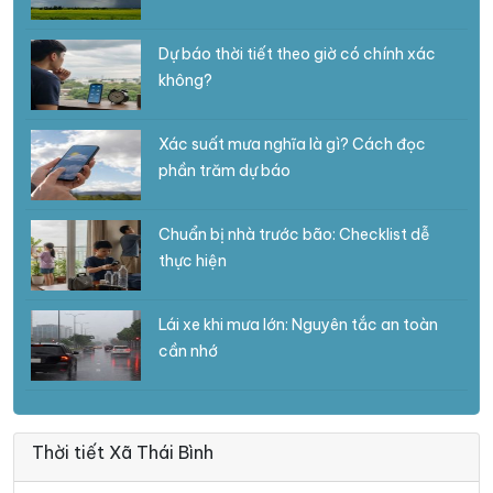
Dự báo thời tiết theo giờ có chính xác
không?
Xác suất mưa nghĩa là gì? Cách đọc
phần trăm dự báo
Chuẩn bị nhà trước bão: Checklist dễ
thực hiện
Lái xe khi mưa lớn: Nguyên tắc an toàn
cần nhớ
Thời tiết Xã Thái Bình