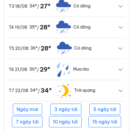
27°
34°
Có dông
T3 18/08
/
28°
35°
Có dông
T4 19/08
/
28°
36°
Có dông
T5 20/08
/
29°
36°
Mưa rào
T6 21/08
/
34°
34°
Trời quang
T7 22/08
/
Ngày mai
3 ngày tới
5 ngày tới
7 ngày tới
10 ngày tới
15 ngày tới