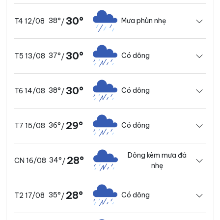
30°
38°
Mưa phùn nhẹ
T4 12/08
/
30°
37°
Có dông
T5 13/08
/
30°
38°
Có dông
T6 14/08
/
29°
36°
Có dông
T7 15/08
/
Dông kèm mưa đá
28°
34°
CN 16/08
/
nhẹ
28°
35°
Có dông
T2 17/08
/