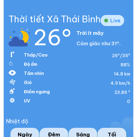
Thời tiết Xã Thái Bình
Live
26°
Trời ít mây
Cảm giác như 31°.
Thấp/Cao
26°/35°
Độ ẩm
88%
Tầm nhìn
14.8 km
Gió
4.9 km/h
Điểm ngưng
23.86 °
UV
0
Nhiệt độ
Ngày
Đêm
Sáng
Tối