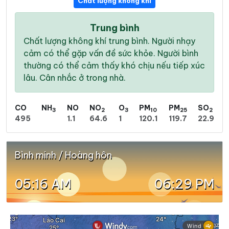
Chất lượng không khí
Trung bình
Chất lượng không khí trung bình. Người nhạy
cảm có thể gặp vấn đề sức khỏe. Người bình
thường có thể cảm thấy khó chịu nếu tiếp xúc
lâu. Cân nhắc ở trong nhà.
CO
NH
NO
NO
O
PM
PM
SO
3
2
3
10
25
2
495
1.1
64.6
1
120.1
119.7
22.9
Bình minh / Hoàng hôn
05:16 AM
06:29 PM