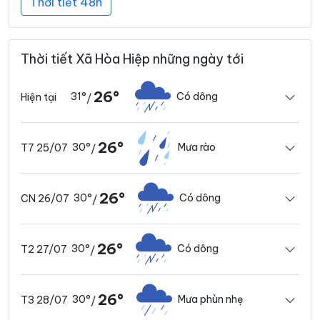
Thời tiết 48h
Thời tiết Xã Hòa Hiệp những ngày tới
26°
31°
Có dông
Hiện tại
/
26°
30°
Mưa rào
T7 25/07
/
26°
30°
Có dông
CN 26/07
/
26°
30°
Có dông
T2 27/07
/
26°
30°
Mưa phùn nhẹ
T3 28/07
/