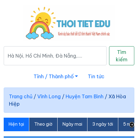
Tìm
kiếm
Tỉnh / Thành phố
Tin tức
Trang chủ
/
Vĩnh Long
/
Huyện Tam Bình
/
Xã Hòa
Hiệp
Hiện tại
Theo giờ
Ngày mai
3 ngày tới
5 ngày 