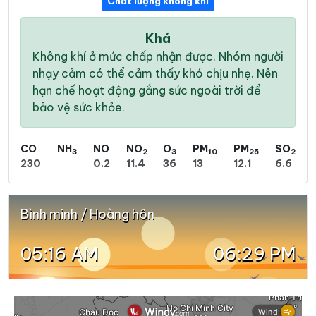
Chất lượng không khí
Khá
Không khí ở mức chấp nhận được. Nhóm người
nhạy cảm có thể cảm thấy khó chịu nhẹ. Nên
hạn chế hoạt động gắng sức ngoài trời để
bảo vệ sức khỏe.
CO
NH
NO
NO
O
PM
PM
SO
3
2
3
10
25
2
230
0.2
11.4
36
13
12.1
6.6
Bình minh / Hoàng hôn
05:16 AM
06:29 PM