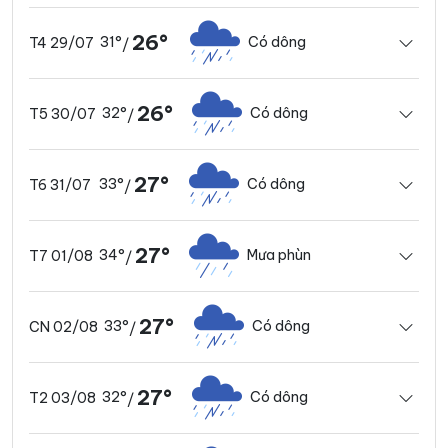
26°
31°
Có dông
T4 29/07
/
26°
32°
Có dông
T5 30/07
/
27°
33°
Có dông
T6 31/07
/
27°
34°
Mưa phùn
T7 01/08
/
27°
33°
Có dông
CN 02/08
/
27°
32°
Có dông
T2 03/08
/