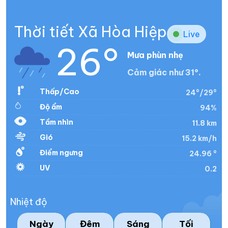
Thời tiết Xã Hòa Hiệp
Live
26°
Mưa phùn nhẹ
Cảm giác như 31°.
Thấp/Cao
24°/29°
Độ ẩm
94%
Tầm nhìn
11.8 km
Gió
15.2 km/h
Điểm ngưng
24.96 °
UV
0.2
Nhiệt độ
Ngày
Đêm
Sáng
Tối