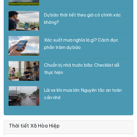
Dự báo thời tiết theo giờ có chính xác
không?
Xác suất mưa nghĩa là gì? Cách đọc
phần trăm dự báo
Chuẩn bị nhà trước bão: Checklist dễ
thực hiện
Lái xe khi mưa lớn: Nguyên tắc an toàn
cần nhớ
Thời tiết Xã Hòa Hiệp