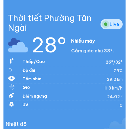
Thời tiết Phường Tân
Live
Ngãi
28°
Nhiều mây
Cảm giác như 33°.
Thấp/Cao
26°/32°
Độ ẩm
79%
Tầm nhìn
29.2 km
Gió
11.3 km/h
Điểm ngưng
24.02 °
UV
0
Nhiệt độ