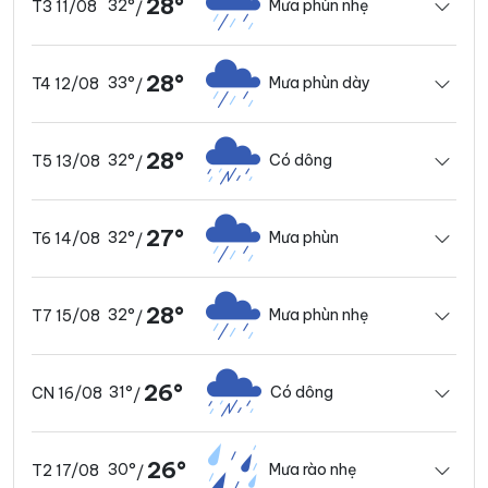
28°
32°
Mưa phùn nhẹ
T3 11/08
/
28°
33°
Mưa phùn dày
T4 12/08
/
28°
32°
Có dông
T5 13/08
/
27°
32°
Mưa phùn
T6 14/08
/
28°
32°
Mưa phùn nhẹ
T7 15/08
/
26°
31°
Có dông
CN 16/08
/
26°
30°
Mưa rào nhẹ
T2 17/08
/