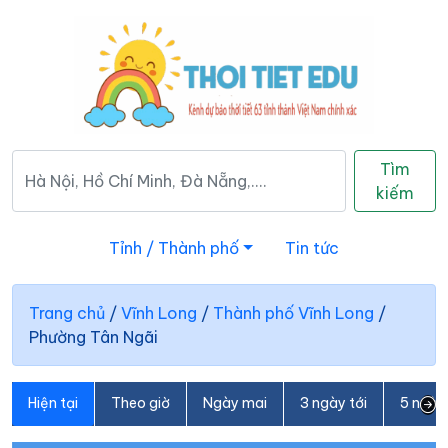
Tìm
kiếm
Tỉnh / Thành phố
Tin tức
Trang chủ
/
Vĩnh Long
/
Thành phố Vĩnh Long
/
Phường Tân Ngãi
Hiện tại
Theo giờ
Ngày mai
3 ngày tới
5 ngày 