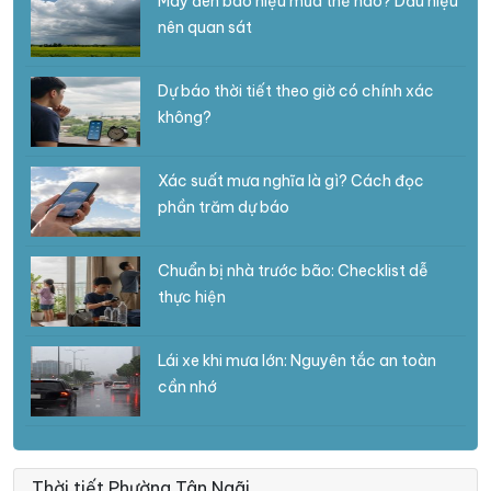
Mây đen báo hiệu mưa thế nào? Dấu hiệu
nên quan sát
Dự báo thời tiết theo giờ có chính xác
không?
Xác suất mưa nghĩa là gì? Cách đọc
phần trăm dự báo
Chuẩn bị nhà trước bão: Checklist dễ
thực hiện
Lái xe khi mưa lớn: Nguyên tắc an toàn
cần nhớ
Thời tiết Phường Tân Ngãi