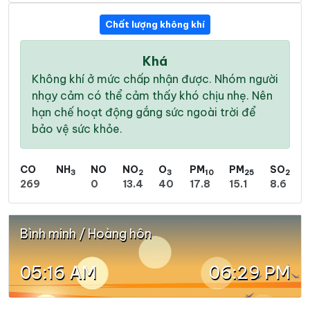
Chất lượng không khí
Khá
Không khí ở mức chấp nhận được. Nhóm người
nhạy cảm có thể cảm thấy khó chịu nhẹ. Nên
hạn chế hoạt động gắng sức ngoài trời để
bảo vệ sức khỏe.
CO
NH
NO
NO
O
PM
PM
SO
3
2
3
10
25
2
269
0
13.4
40
17.8
15.1
8.6
Bình minh / Hoàng hôn
05:16 AM
06:29 PM