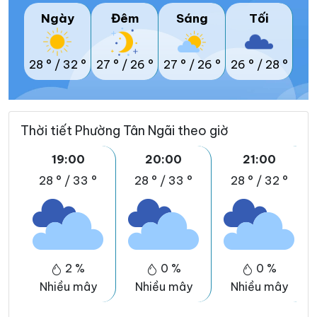
Ngày
Đêm
Sáng
Tối
28 °
/
32 °
27 °
/
26 °
27 °
/
26 °
26 °
/
28 °
Thời tiết Phường Tân Ngãi theo giờ
19:00
20:00
21:00
28 °
/
33 °
28 °
/
33 °
28 °
/
32 °
2 %
0 %
0 %
Nhiều mây
Nhiều mây
Nhiều mây