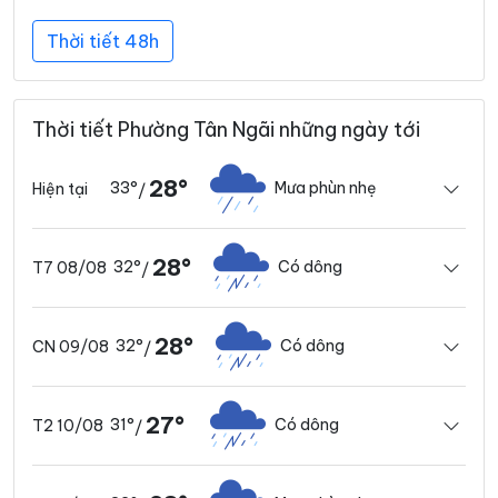
Thời tiết 48h
Thời tiết Phường Tân Ngãi những ngày tới
28°
33°
Mưa phùn nhẹ
Hiện tại
/
28°
32°
Có dông
T7 08/08
/
28°
32°
Có dông
CN 09/08
/
27°
31°
Có dông
T2 10/08
/