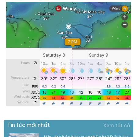
Tin tức mới nhất
Xem tất cả