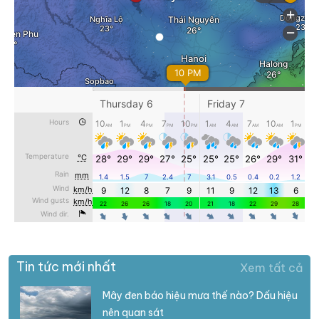
Tin tức mới nhất
Xem tất cả
Mây đen báo hiệu mưa thế nào? Dấu hiệu
nên quan sát