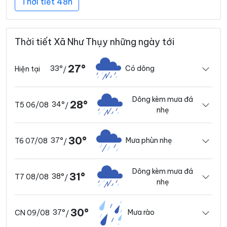
Thời tiết 48h
Thời tiết Xã Như Thụy những ngày tới
27°
33°
Có dông
Hiện tại
/
Dông kèm mưa đá
28°
34°
T5 06/08
/
nhẹ
30°
37°
Mưa phùn nhẹ
T6 07/08
/
Dông kèm mưa đá
31°
38°
T7 08/08
/
nhẹ
30°
37°
Mưa rào
CN 09/08
/