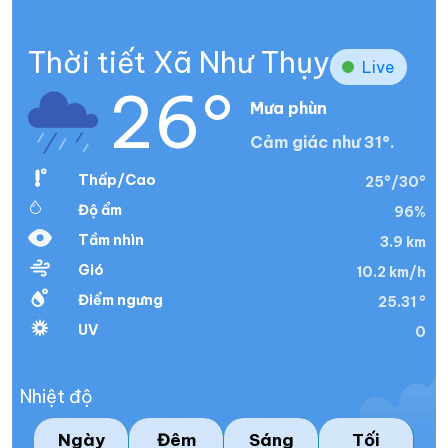
Thời tiết Xã Như Thụy
Live
26°
Mưa phùn
Cảm giác như 31°.
Thấp/Cao
25°/30°
Độ ẩm
96%
Tầm nhìn
3.9 km
Gió
10.2 km/h
Điểm ngưng
25.31 °
UV
0
Nhiệt độ
Ngày
Đêm
Sáng
Tối