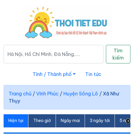
Tìm
kiếm
Tỉnh / Thành phố
Tin tức
Trang chủ
/
Vĩnh Phúc
/
Huyện Sông Lô
/
Xã Như
Thụy
Hiện tại
Theo giờ
Ngày mai
3 ngày tới
5 ngày 