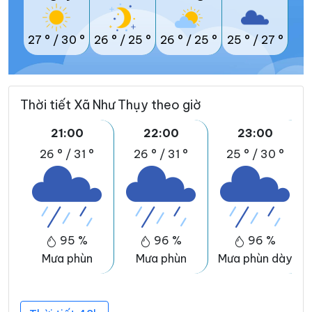
27 °
/
30 °
26 °
/
25 °
26 °
/
25 °
25 °
/
27 °
Thời tiết Xã Như Thụy theo giờ
21:00
22:00
23:00
26 °
/
31 °
26 °
/
31 °
25 °
/
30 °
95 %
96 %
96 %
Mưa phùn
Mưa phùn
Mưa phùn dày