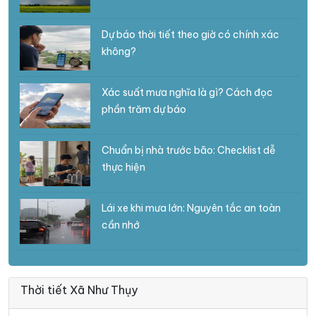
Dự báo thời tiết theo giờ có chính xác
không?
Xác suất mưa nghĩa là gì? Cách đọc
phần trăm dự báo
Chuẩn bị nhà trước bão: Checklist dễ
thực hiện
Lái xe khi mưa lớn: Nguyên tắc an toàn
cần nhớ
Thời tiết Xã Như Thụy