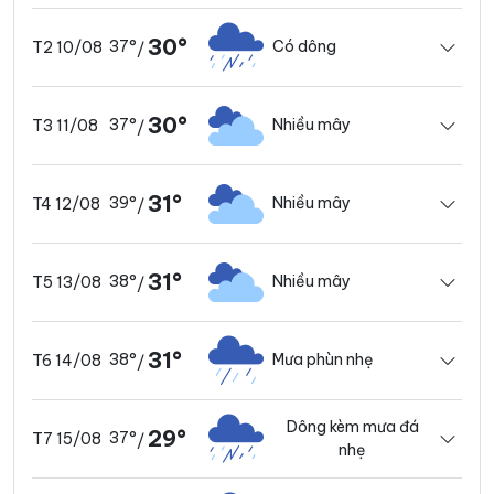
30°
37°
Có dông
T2 10/08
/
30°
37°
Nhiều mây
T3 11/08
/
31°
39°
Nhiều mây
T4 12/08
/
31°
38°
Nhiều mây
T5 13/08
/
31°
38°
Mưa phùn nhẹ
T6 14/08
/
Dông kèm mưa đá
29°
37°
T7 15/08
/
nhẹ