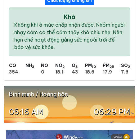
Chất lượng không khí
Khá
Không khí ở mức chấp nhận được. Nhóm người
nhạy cảm có thể cảm thấy khó chịu nhẹ. Nên
hạn chế hoạt động gắng sức ngoài trời để
bảo vệ sức khỏe.
CO
NH
NO
NO
O
PM
PM
SO
3
2
3
10
25
2
354
0
18.1
43
18.6
17.9
7.6
Bình minh / Hoàng hôn
05:16 AM
06:29 PM