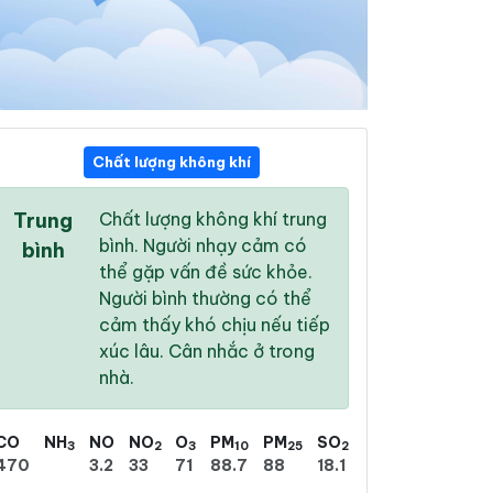
Chất lượng không khí
11:00
12:00
13:00
Trung
Chất lượng không khí trung
28 °
/
33 °
29 °
/
35 °
29 °
/
35 °
bình. Người nhạy cảm có
bình
thể gặp vấn đề sức khỏe.
Người bình thường có thể
cảm thấy khó chịu nếu tiếp
xúc lâu. Cân nhắc ở trong
19 %
28 %
35 %
nhà.
Trời quang
Trời quang
Trời quang
CO
NH
NO
NO
O
PM
PM
SO
3
2
3
10
25
2
470
3.2
33
71
88.7
88
18.1