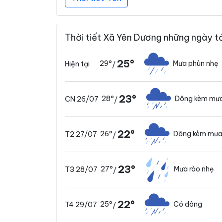
Thời tiết Xã Yên Dương những ngày t
25°
29°
Mưa phùn nhẹ
Hiện tại
/
23°
28°
Dông kèm mưa
CN 26/07
/
22°
26°
Dông kèm mưa
T2 27/07
/
23°
27°
Mưa rào nhẹ
T3 28/07
/
22°
25°
Có dông
T4 29/07
/