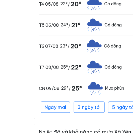
20°
23°
Có dông
T4 05/08
/
21°
24°
Có dông
T5 06/08
/
20°
23°
Có dông
T6 07/08
/
22°
25°
Có dông
T7 08/08
/
25°
29°
Mưa phùn
CN 09/08
/
Ngày mai
3 ngày tới
5 ngày tớ
Nhiệt độ và khả năng có mưa Xã Yên 