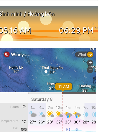
Bình minh / Hoàng hôn
05:16 AM
06:29 PM