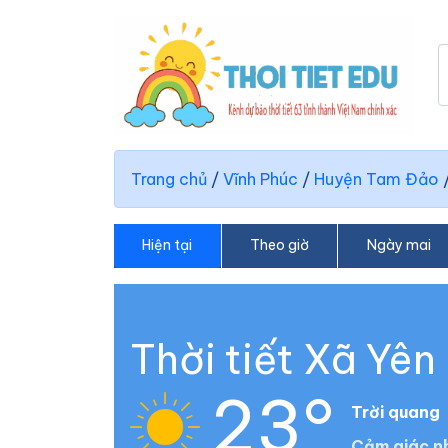
Trang chủ
/
Vĩnh Phúc
/
Huyện Tam Đảo
Hiện tại
Theo giờ
Ngày mai
Thời tiết Xã Yê
23°
Trời quang
Cảm giác nh