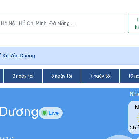
k
/
Xã Yên Dương
3 ngày tới
5 ngày tới
7 ngày tới
10 ng
Nhi
n Dương
N
Live
25 
ư 27°.