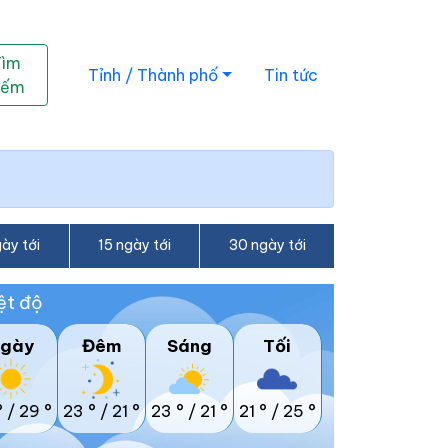
Tìm
Tỉnh / Thành phố
Tin tức
iếm
ày tới
15 ngày tới
30 ngày tới
ệt độ
gày
Đêm
Sáng
Tối
°
/
29 °
23 °
/
21 °
23 °
/
21 °
21 °
/
25 °