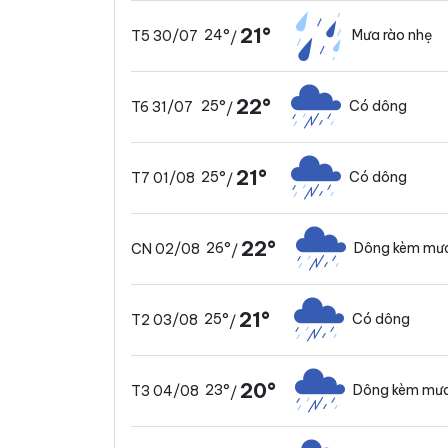
21°
24°
Mưa rào nhẹ
T5 30/07
/
22°
25°
Có dông
T6 31/07
/
21°
25°
Có dông
T7 01/08
/
22°
26°
Dông kèm mưa
CN 02/08
/
21°
25°
Có dông
T2 03/08
/
20°
23°
Dông kèm mưa
T3 04/08
/