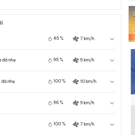
ới
45 %
7 km/h
95 %
5 km/h
 đá nhẹ
100 %
10 km/h
 đá nhẹ
96 %
9 km/h
100 %
7 km/h