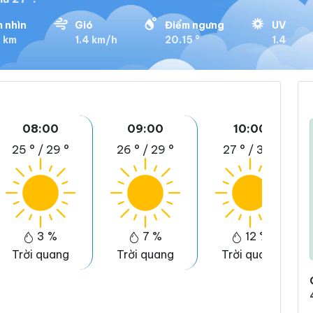
 nhìn
Gió
Điểm ngưng
UV
8 km
1.4 km/h
20.15 °
1.4
08:00
09:00
10:00
25 °
/
29 °
26 °
/
29 °
27 °
/
31 °
3 %
7 %
12 %
Trời quang
Trời quang
Trời quang