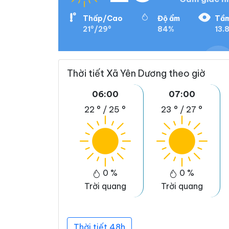
Thấp/Cao
Độ ẩm
Tầm
21°/29°
84%
13.
Thời tiết Xã Yên Dương theo giờ
06:00
07:00
22 °
/
25 °
23 °
/
27 °
0 %
0 %
Trời quang
Trời quang
Thời tiết 48h