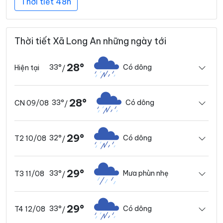
Thời tiết 48h
Thời tiết Xã Long An những ngày tới
28°
33°
Có dông
Hiện tại
/
28°
33°
Có dông
CN 09/08
/
29°
32°
Có dông
T2 10/08
/
29°
33°
Mưa phùn nhẹ
T3 11/08
/
29°
33°
Có dông
T4 12/08
/