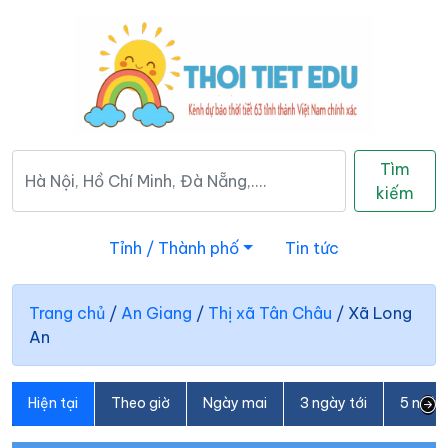
Tìm
kiếm
Tỉnh / Thành phố
Tin tức
Trang chủ
/
An Giang
/
Thị xã Tân Châu
/
Xã Long
An
Hiện tại
Theo giờ
Ngày mai
3 ngày tới
5 ngày 