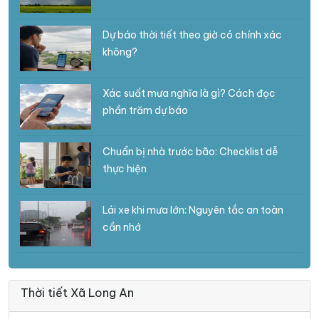
Dự báo thời tiết theo giờ có chính xác
không?
Xác suất mưa nghĩa là gì? Cách đọc
phần trăm dự báo
Chuẩn bị nhà trước bão: Checklist dễ
thực hiện
Lái xe khi mưa lớn: Nguyên tắc an toàn
cần nhớ
Thời tiết Xã Long An