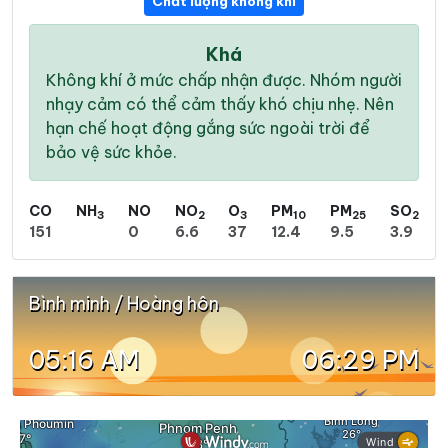
Chất lượng không khí
Khá
Không khí ở mức chấp nhận được. Nhóm người
nhạy cảm có thể cảm thấy khó chịu nhẹ. Nên
hạn chế hoạt động gắng sức ngoài trời để
bảo vệ sức khỏe.
CO
NH
NO
NO
O
PM
PM
SO
3
2
3
10
25
2
151
0
6.6
37
12.4
9.5
3.9
Bình minh / Hoàng hôn
05:16 AM
06:29 PM