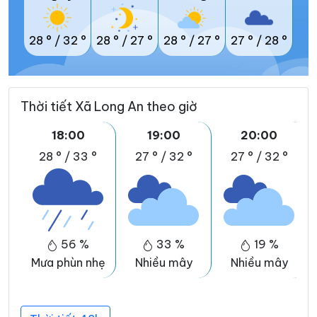
28 °
/
32 °
28 °
/
27 °
28 °
/
27 °
27 °
/
28 °
Thời tiết Xã Long An theo giờ
18:00
19:00
20:00
28 °
/
33 °
27 °
/
32 °
27 °
/
32 °
56 %
33 %
19 %
Mưa phùn nhẹ
Nhiều mây
Nhiều mây