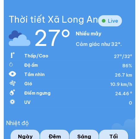
Thời tiết Xã Long An
Live
27°
Nhiều mây
Cảm giác như 32°.
Thấp/Cao
27°/32°
Độ ẩm
86%
Tầm nhìn
26.7 km
Gió
10.9 km/h
Điểm ngưng
24.46 °
UV
0
Nhiệt độ
Ngày
Đêm
Sáng
Tối