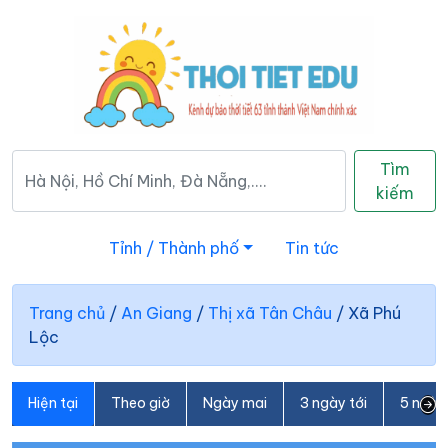
Tìm
kiếm
Tỉnh / Thành phố
Tin tức
Trang chủ
/
An Giang
/
Thị xã Tân Châu
/
Xã Phú
Lộc
Hiện tại
Theo giờ
Ngày mai
3 ngày tới
5 ngày 