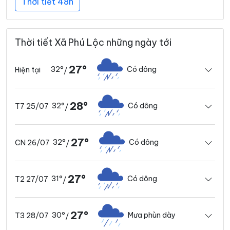
Thời tiết 48h
Thời tiết Xã Phú Lộc những ngày tới
27°
32°
Có dông
Hiện tại
/
28°
32°
Có dông
T7 25/07
/
27°
32°
Có dông
CN 26/07
/
27°
31°
Có dông
T2 27/07
/
27°
30°
Mưa phùn dày
T3 28/07
/