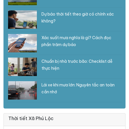
Dự báo thời tiết theo giờ có chính xác
không?
Xác suất mưa nghĩa là gì? Cách đọc
phần trăm dự báo
Chuẩn bị nhà trước bão: Checklist dễ
thực hiện
Lái xe khi mưa lớn: Nguyên tắc an toàn
cần nhớ
Thời tiết Xã Phú Lộc