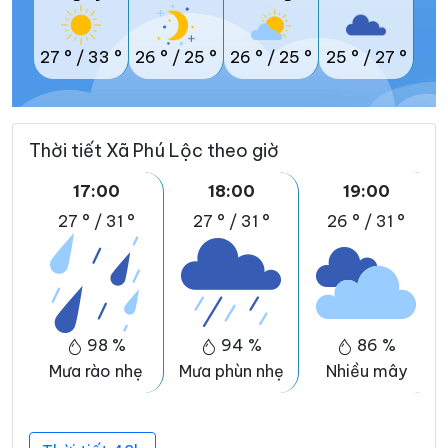
27 °
/
33 °
26 °
/
25 °
26 °
/
25 °
25 °
/
27 °
Thời tiết Xã Phú Lộc theo giờ
17:00
18:00
19:00
27 °
/
31 °
27 °
/
31 °
26 °
/
31 °
98 %
94 %
86 %
Mưa rào nhẹ
Mưa phùn nhẹ
Nhiều mây