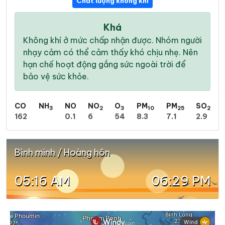
Chất lượng không khí
Khá
Không khí ở mức chấp nhận được. Nhóm người
nhạy cảm có thể cảm thấy khó chịu nhẹ. Nên
hạn chế hoạt động gắng sức ngoài trời để
bảo vệ sức khỏe.
CO
NH
NO
NO
O
PM
PM
SO
3
2
3
10
25
2
162
0.1
6
54
8.3
7.1
2.9
Bình minh / Hoàng hôn
05:16 AM
06:29 PM