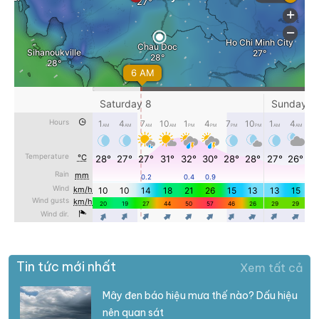
Tin tức mới nhất
Xem tất cả
Mây đen báo hiệu mưa thế nào? Dấu hiệu
nên quan sát