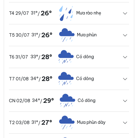
26°
31°
Mưa rào nhẹ
T4 29/07
/
26°
31°
Mưa phùn
T5 30/07
/
28°
33°
Có dông
T6 31/07
/
28°
34°
Có dông
T7 01/08
/
29°
34°
Có dông
CN 02/08
/
27°
31°
Mưa phùn dày
T2 03/08
/