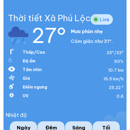
Thời tiết Xã Phú Lộc
Live
27°
Mưa phùn nhẹ
Cảm giác như 31°.
Thấp/Cao
25°/33°
Độ ẩm
90%
Tầm nhìn
10.7 km
Gió
15.5 km/h
Điểm ngưng
25.22 °
UV
0.6
Nhiệt độ
Ngày
Đêm
Sáng
Tối