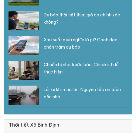
Dự báo thời tiết theo giờ có chính xác
không?
Xác suất mưa nghĩa là gì? Cách đọc
phần trăm dự báo
Chuẩn bị nhà trước bão: Checklist dễ
thực hiện
Lái xe khi mưa lớn: Nguyên tắc an toàn
cần nhớ
Thời tiết Xã Bình Định