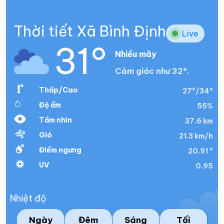
Thời tiết Xã Bình Định
Live
31°
Nhiều mây
Cảm giác như 32°.
Thấp/Cao
27°/34°
Độ ẩm
55%
Tầm nhìn
37.6 km
Gió
21.3 km/h
Điểm ngưng
20.91 °
UV
0.95
Nhiệt độ
Ngày
Đêm
Sáng
Tối