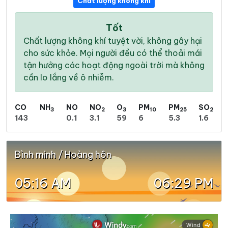
Chất lượng không khí
Tốt
Chất lượng không khí tuyệt vời, không gây hại
cho sức khỏe. Mọi người đều có thể thoải mái
tận hưởng các hoạt động ngoài trời mà không
cần lo lắng về ô nhiễm.
CO
NH
NO
NO
O
PM
PM
SO
3
2
3
10
25
2
143
0.1
3.1
59
6
5.3
1.6
Bình minh / Hoàng hôn
05:16 AM
06:29 PM