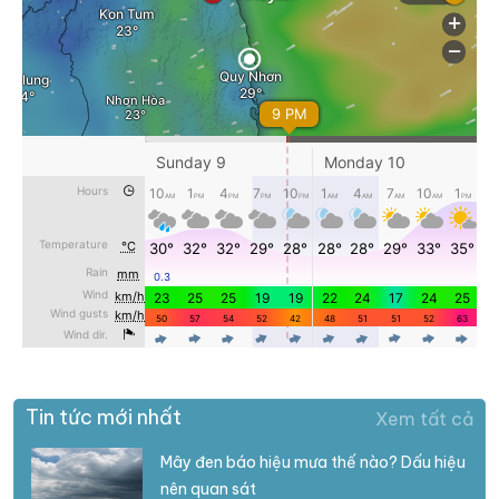
Tin tức mới nhất
Xem tất cả
Mây đen báo hiệu mưa thế nào? Dấu hiệu
nên quan sát