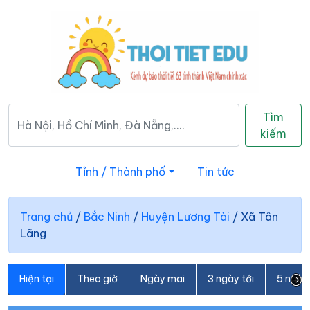
Tìm
kiếm
Tỉnh / Thành phố
Tin tức
Trang chủ
/
Bắc Ninh
/
Huyện Lương Tài
/
Xã Tân
Lãng
Hiện tại
Theo giờ
Ngày mai
3 ngày tới
5 ngày 