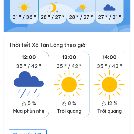
31 °
/
36 °
28 °
/
27 °
28 °
/
27 °
27 °
/
31 °
Thời tiết Xã Tân Lãng theo giờ
12:00
13:00
14:00
35 °
/
42 °
35 °
/
42 °
35 °
/
43 °
5 %
8 %
12 %
Mưa phùn nhẹ
Trời quang
Trời quang