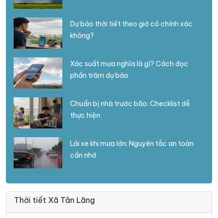
Dự báo thời tiết theo giờ có chính xác
không?
Xác suất mưa nghĩa là gì? Cách đọc
phần trăm dự báo
Chuẩn bị nhà trước bão: Checklist dễ
thực hiện
Lái xe khi mưa lớn: Nguyên tắc an toàn
cần nhớ
Thời tiết Xã Tân Lãng