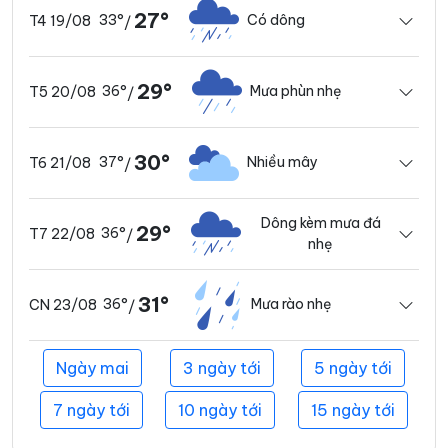
27°
33°
Có dông
T4 19/08
/
29°
36°
Mưa phùn nhẹ
T5 20/08
/
30°
37°
Nhiều mây
T6 21/08
/
Dông kèm mưa đá
29°
36°
T7 22/08
/
nhẹ
31°
36°
Mưa rào nhẹ
CN 23/08
/
Ngày mai
3 ngày tới
5 ngày tới
7 ngày tới
10 ngày tới
15 ngày tới