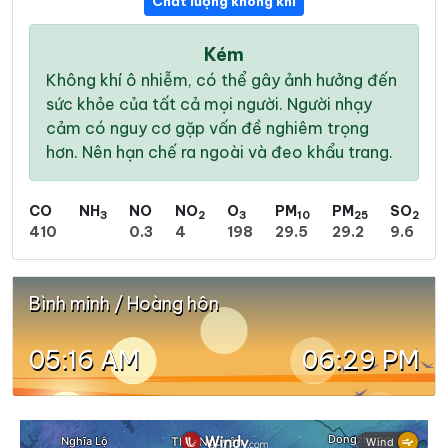
Chất lượng không khí
Kém
Không khí ô nhiễm, có thể gây ảnh hưởng đến
sức khỏe của tất cả mọi người. Người nhạy
cảm có nguy cơ gặp vấn đề nghiêm trọng
hơn. Nên hạn chế ra ngoài và đeo khẩu trang.
CO
NH
NO
NO
O
PM
PM
SO
3
2
3
10
25
2
410
0.3
4
198
29.5
29.2
9.6
Bình minh / Hoàng hôn
05:16 AM
06:29 PM