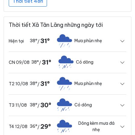
Thời tiết 48h
Thời tiết Xã Tân Lãng những ngày tới
31°
38°
Mưa phùn nhẹ
Hiện tại
/
31°
38°
Có dông
CN 09/08
/
31°
38°
Mưa phùn nhẹ
T2 10/08
/
30°
38°
Có dông
T3 11/08
/
Dông kèm mưa đá
29°
36°
T4 12/08
/
nhẹ