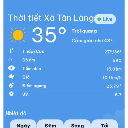
Thời tiết Xã Tân Lãng
Live
35°
Trời quang
Cảm giác như 43°.
Thấp/Cao
27°/36°
Độ ẩm
59%
Tầm nhìn
15.8 km
Gió
10.1 km/h
Điểm ngưng
25.79 °
UV
8.7
Nhiệt độ
Ngày
Đêm
Sáng
Tối