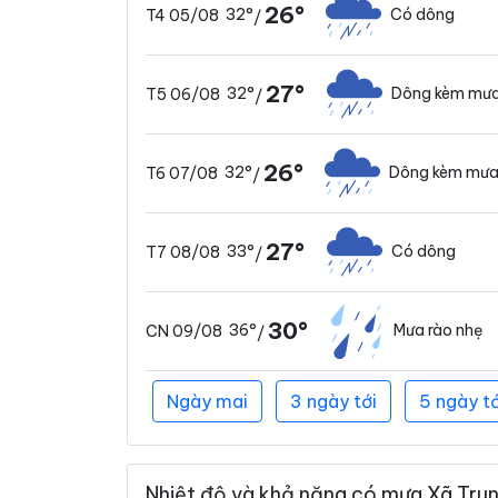
26°
32°
Có dông
T4 05/08
/
27°
32°
Dông kèm mưa
T5 06/08
/
26°
32°
Dông kèm mưa
T6 07/08
/
27°
33°
Có dông
T7 08/08
/
30°
36°
Mưa rào nhẹ
CN 09/08
/
Ngày mai
3 ngày tới
5 ngày tớ
Nhiệt độ và khả năng có mưa Xã Trung