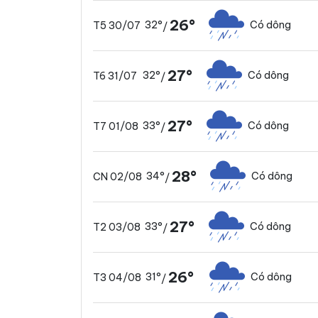
26°
32°
Có dông
T5 30/07
/
27°
32°
Có dông
T6 31/07
/
27°
33°
Có dông
T7 01/08
/
28°
34°
Có dông
CN 02/08
/
27°
33°
Có dông
T2 03/08
/
26°
31°
Có dông
T3 04/08
/