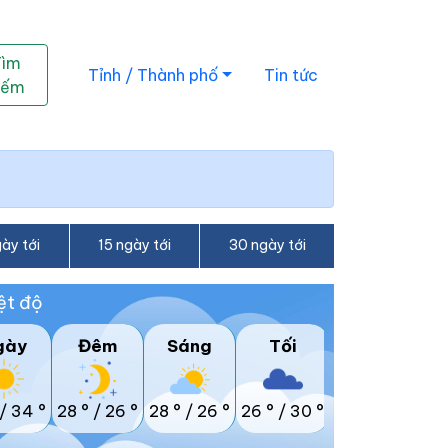
Tìm
Tỉnh / Thành phố
Tin tức
iếm
ày tới
15 ngày tới
30 ngày tới
ệt độ
gày
Đêm
Sáng
Tối
/
34 °
28 °
/
26 °
28 °
/
26 °
26 °
/
30 °