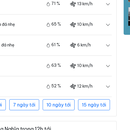
71 %
13 km/h
65 %
10 km/h
 đá nhẹ
61 %
6 km/h
 đá nhẹ
63 %
10 km/h
52 %
12 km/h
i
7 ngày tới
10 ngày tới
15 ngày tới
 Nghĩa trong 12h tới