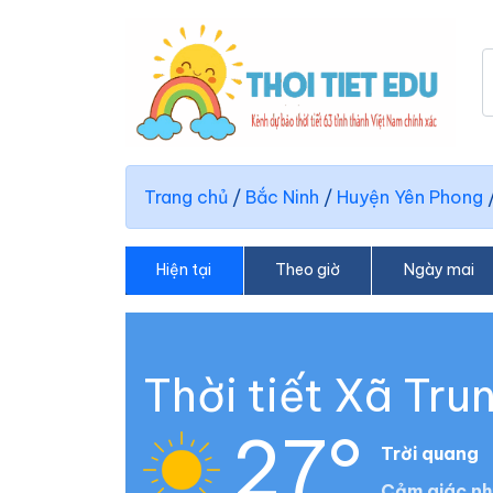
Trang chủ
/
Bắc Ninh
/
Huyện Yên Phong
Hiện tại
Theo giờ
Ngày mai
Thời tiết Xã Tru
27°
Trời quang
Cảm giác nh