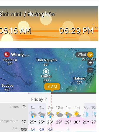
Bình minh / Hoàng hôn
05:16 AM
06:29 PM