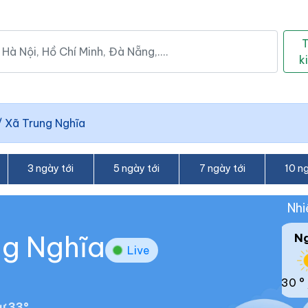
k
/
Xã Trung Nghĩa
3 ngày tới
5 ngày tới
7 ngày tới
10 ng
Nhi
ng Nghĩa
N
Live
30 °
ư 33°.