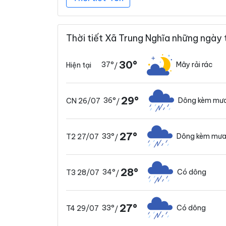
Thời tiết Xã Trung Nghĩa những ngày 
30°
37°
Mây rải rác
Hiện tại
/
29°
36°
Dông kèm mưa
CN 26/07
/
27°
33°
Dông kèm mưa
T2 27/07
/
28°
34°
Có dông
T3 28/07
/
27°
33°
Có dông
T4 29/07
/