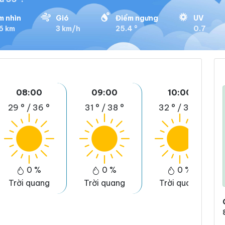
m nhìn
Gió
Điểm ngưng
UV
6 km
3 km/h
25.4 °
0.7
08:00
09:00
10:00
29 °
/
36 °
31 °
/
38 °
32 °
/
39 °
0 %
0 %
0 %
Trời quang
Trời quang
Trời quang