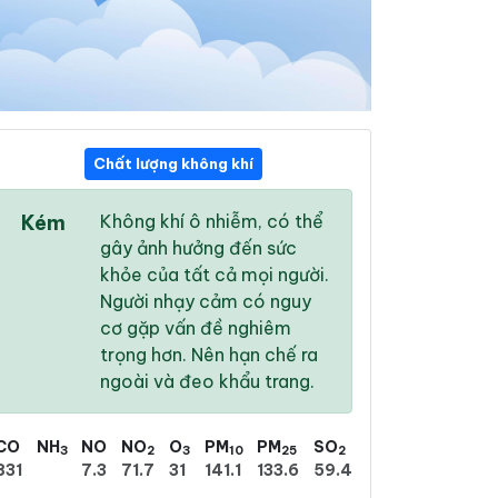
Chất lượng không khí
11:00
12:00
13:00
Kém
Không khí ô nhiễm, có thể
33 °
/
41 °
34 °
/
42 °
34 °
/
42 °
gây ảnh hưởng đến sức
khỏe của tất cả mọi người.
Người nhạy cảm có nguy
cơ gặp vấn đề nghiêm
trọng hơn. Nên hạn chế ra
2 %
4 %
6 %
ngoài và đeo khẩu trang.
Trời quang
Trời quang
Trời quang
CO
NH
NO
NO
O
PM
PM
SO
3
2
3
10
25
2
831
7.3
71.7
31
141.1
133.6
59.4