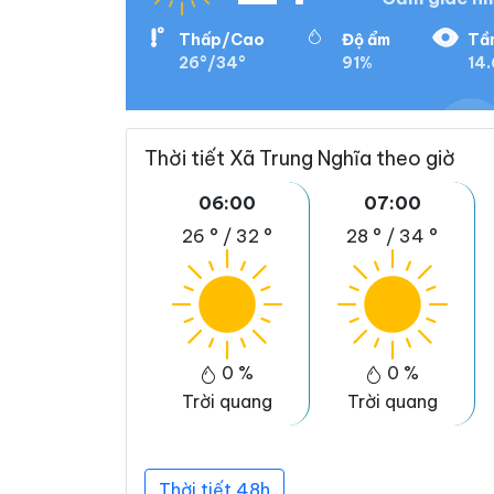
Thấp/Cao
Độ ẩm
Tầ
26°/34°
91%
14.
Thời tiết Xã Trung Nghĩa theo giờ
06:00
07:00
26 °
/
32 °
28 °
/
34 °
0 %
0 %
Trời quang
Trời quang
Thời tiết 48h