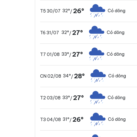
26°
32°
Có dông
T5 30/07
/
27°
32°
Có dông
T6 31/07
/
27°
33°
Có dông
T7 01/08
/
28°
34°
Có dông
CN 02/08
/
27°
33°
Có dông
T2 03/08
/
26°
31°
Có dông
T3 04/08
/