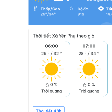
Thấp/Cao
Độ ẩm
Tầ
26°/34°
91%
14.
Thời tiết Xã Yên Phụ theo giờ
06:00
07:00
26 °
/
32 °
28 °
/
34 °
0 %
0 %
Trời quang
Trời quang
Thời tiết 48h