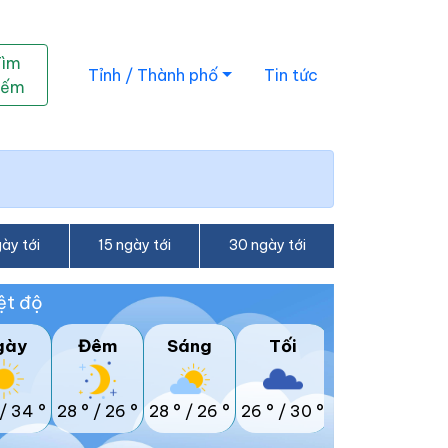
Tìm
Tỉnh / Thành phố
Tin tức
iếm
ày tới
15 ngày tới
30 ngày tới
ệt độ
gày
Đêm
Sáng
Tối
/
34 °
28 °
/
26 °
28 °
/
26 °
26 °
/
30 °