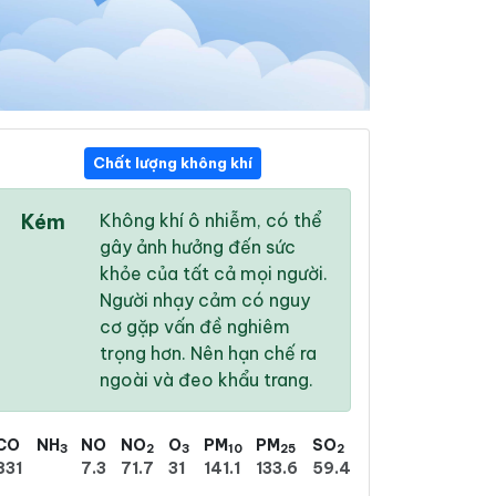
Chất lượng không khí
11:00
12:00
13:00
Kém
Không khí ô nhiễm, có thể
33 °
/
41 °
34 °
/
42 °
34 °
/
42 °
gây ảnh hưởng đến sức
khỏe của tất cả mọi người.
Người nhạy cảm có nguy
cơ gặp vấn đề nghiêm
trọng hơn. Nên hạn chế ra
2 %
4 %
6 %
ngoài và đeo khẩu trang.
Trời quang
Trời quang
Trời quang
CO
NH
NO
NO
O
PM
PM
SO
3
2
3
10
25
2
831
7.3
71.7
31
141.1
133.6
59.4