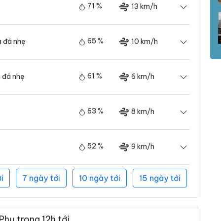
71 %
13 km/h
65 %
10 km/h
 đá nhẹ
61 %
6 km/h
 đá nhẹ
63 %
8 km/h
52 %
9 km/h
i
7 ngày tới
10 ngày tới
15 ngày tới
Phụ trong 12h tới