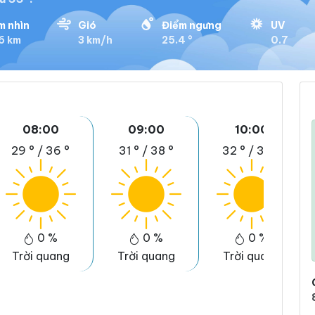
m nhìn
Gió
Điểm ngưng
UV
6 km
3 km/h
25.4 °
0.7
08:00
09:00
10:00
29 °
/
36 °
31 °
/
38 °
32 °
/
39 °
0 %
0 %
0 %
Trời quang
Trời quang
Trời quang