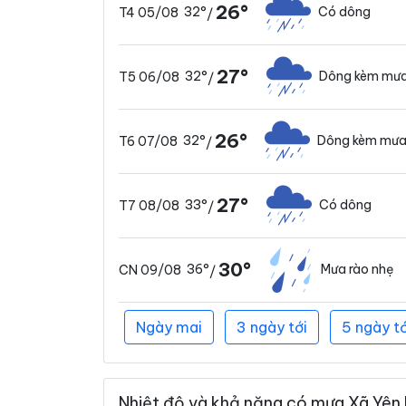
26°
32°
Có dông
T4 05/08
/
27°
32°
Dông kèm mưa
T5 06/08
/
26°
32°
Dông kèm mưa
T6 07/08
/
27°
33°
Có dông
T7 08/08
/
30°
36°
Mưa rào nhẹ
CN 09/08
/
Ngày mai
3 ngày tới
5 ngày tớ
Nhiệt độ và khả năng có mưa Xã Yên 