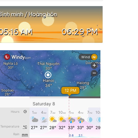
Bình minh / Hoàng hôn
05:16 AM
06:29 PM