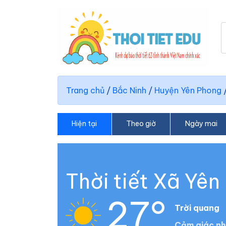
Trang chủ
/
Bắc Ninh
/
Huyện Yên Phong
Hiện tại
Theo giờ
Ngày mai
Thời tiết Xã Yên
27°
Trời quang
Cảm giác nh