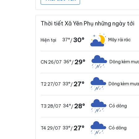
Thời tiết Xã Yên Phụ những ngày tới
30°
37°
Mây rải rác
Hiện tại
/
29°
36°
Dông kèm mưa
CN 26/07
/
27°
33°
Dông kèm mưa
T2 27/07
/
28°
34°
Có dông
T3 28/07
/
27°
33°
Có dông
T4 29/07
/