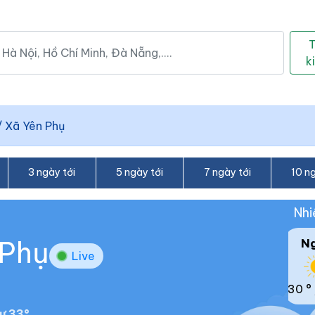
k
/
Xã Yên Phụ
3 ngày tới
5 ngày tới
7 ngày tới
10 ng
Nhi
 Phụ
N
Live
30 °
ư 33°.