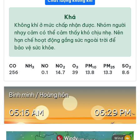
Chất lượng không khí
Khá
Không khí ở mức chấp nhận được. Nhóm người
nhạy cảm có thể cảm thấy khó chịu nhẹ. Nên
hạn chế hoạt động gắng sức ngoài trời để
bảo vệ sức khỏe.
CO
NH
NO
NO
O
PM
PM
SO
3
2
3
10
25
2
256
0.1
14.7
39
13.8
13.3
8.6
Bình minh / Hoàng hôn
05:16 AM
06:29 PM