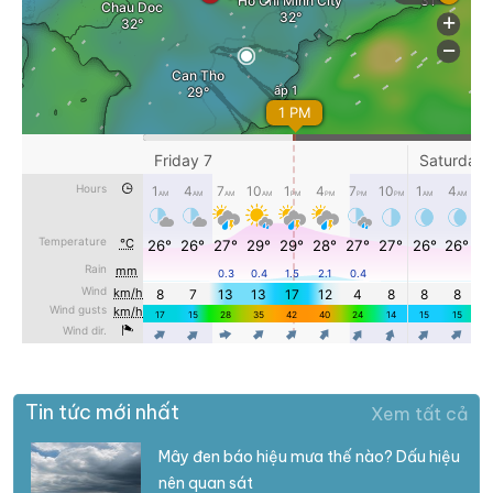
Tin tức mới nhất
Xem tất cả
Mây đen báo hiệu mưa thế nào? Dấu hiệu
nên quan sát