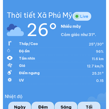
Thời tiết Xã Phú Mỹ
Live
26°
Nhiều mây
Cảm giác như 31°.
Thấp/Cao
25°/30°
Độ ẩm
96%
Tầm nhìn
11.6 km
Gió
12.7 km/h
Điểm ngưng
25.31 °
UV
0.15
Nhiệt độ
Ngày
Đêm
Sáng
Tối