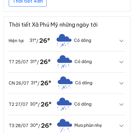
Thời tiết 48h
Thời tiết Xã Phú Mỹ những ngày tới
26°
31°
Có dông
Hiện tại
/
26°
31°
Có dông
T7 25/07
/
26°
31°
Có dông
CN 26/07
/
26°
30°
Có dông
T2 27/07
/
26°
30°
Mưa phùn nhẹ
T3 28/07
/