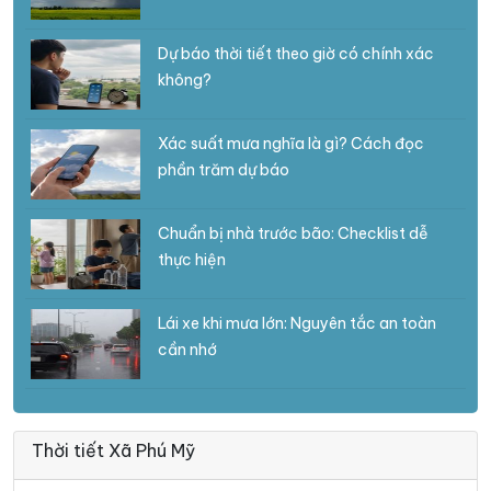
Dự báo thời tiết theo giờ có chính xác
không?
Xác suất mưa nghĩa là gì? Cách đọc
phần trăm dự báo
Chuẩn bị nhà trước bão: Checklist dễ
thực hiện
Lái xe khi mưa lớn: Nguyên tắc an toàn
cần nhớ
Thời tiết Xã Phú Mỹ