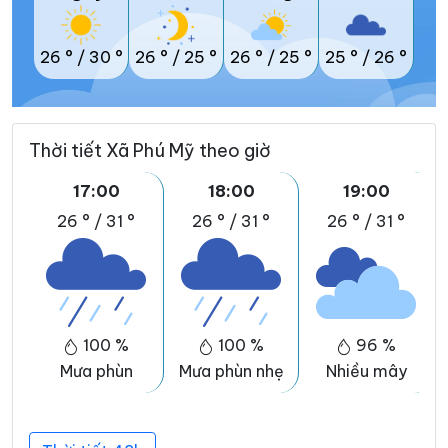
26 °
/
30 °
26 °
/
25 °
26 °
/
25 °
25 °
/
26 °
Thời tiết Xã Phú Mỹ theo giờ
17:00
18:00
19:00
26 °
/
31 °
26 °
/
31 °
26 °
/
31 °
100 %
100 %
96 %
Mưa phùn
Mưa phùn nhẹ
Nhiều mây