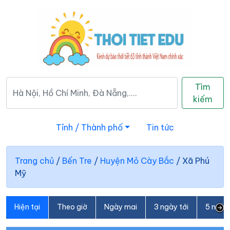
Tìm
kiếm
Tỉnh / Thành phố
Tin tức
Trang chủ
/
Bến Tre
/
Huyện Mỏ Cày Bắc
/
Xã Phú
Mỹ
Hiện tại
Theo giờ
Ngày mai
3 ngày tới
5 ngày 