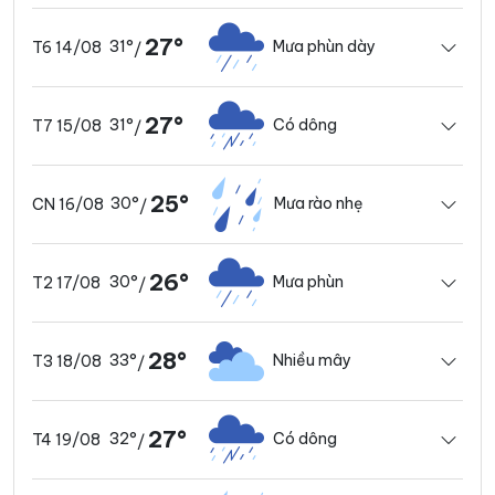
27°
31°
Mưa phùn dày
T6 14/08
/
27°
31°
Có dông
T7 15/08
/
25°
30°
Mưa rào nhẹ
CN 16/08
/
26°
30°
Mưa phùn
T2 17/08
/
28°
33°
Nhiều mây
T3 18/08
/
27°
32°
Có dông
T4 19/08
/