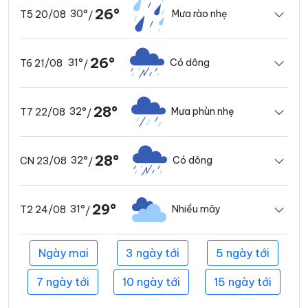
26°
30°
Mưa rào nhẹ
T5 20/08
/
26°
31°
Có dông
T6 21/08
/
28°
32°
Mưa phùn nhẹ
T7 22/08
/
28°
32°
Có dông
CN 23/08
/
29°
31°
Nhiều mây
T2 24/08
/
Ngày mai
3 ngày tới
5 ngày tới
7 ngày tới
10 ngày tới
15 ngày tới