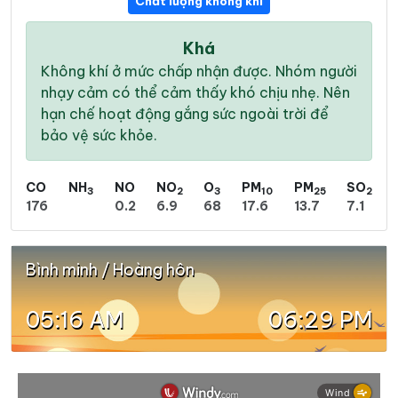
Chất lượng không khí
Khá
Không khí ở mức chấp nhận được. Nhóm người
nhạy cảm có thể cảm thấy khó chịu nhẹ. Nên
hạn chế hoạt động gắng sức ngoài trời để
bảo vệ sức khỏe.
CO
NH
NO
NO
O
PM
PM
SO
3
2
3
10
25
2
176
0.2
6.9
68
17.6
13.7
7.1
Bình minh / Hoàng hôn
05:16 AM
06:29 PM