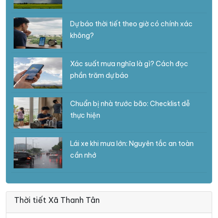
Dự báo thời tiết theo giờ có chính xác
không?
Xác suất mưa nghĩa là gì? Cách đọc
phần trăm dự báo
Chuẩn bị nhà trước bão: Checklist dễ
thực hiện
Lái xe khi mưa lớn: Nguyên tắc an toàn
cần nhớ
Thời tiết Xã Thanh Tân