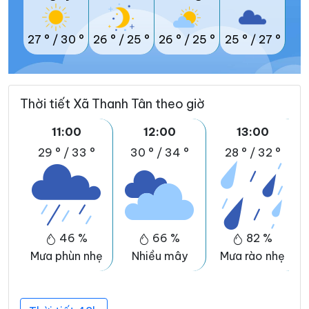
27 °
/
30 °
26 °
/
25 °
26 °
/
25 °
25 °
/
27 °
Thời tiết Xã Thanh Tân theo giờ
11:00
12:00
13:00
29 °
/
33 °
30 °
/
34 °
28 °
/
32 °
46 %
66 %
82 %
Mưa phùn nhẹ
Nhiều mây
Mưa rào nhẹ