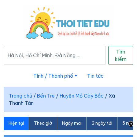
Tìm
kiếm
Tỉnh / Thành phố
Tin tức
Trang chủ
/
Bến Tre
/
Huyện Mỏ Cày Bắc
/
Xã
Thanh Tân
Hiện tại
Theo giờ
Ngày mai
3 ngày tới
5 ngày 