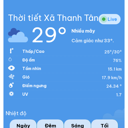
Thời tiết Xã Thanh Tân
Live
29°
Nhiều mây
Cảm giác như 33°.
Thấp/Cao
25°/30°
Độ ẩm
76%
Tầm nhìn
15.1 km
Gió
17.9 km/h
Điểm ngưng
24.34 °
UV
1.7
Nhiệt độ
Ngày
Đêm
Sáng
Tối