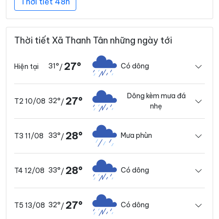
Thời tiết 48h
Thời tiết Xã Thanh Tân những ngày tới
27°
31°
Có dông
Hiện tại
/
Dông kèm mưa đá
27°
32°
T2 10/08
/
nhẹ
28°
33°
Mưa phùn
T3 11/08
/
28°
33°
Có dông
T4 12/08
/
27°
32°
Có dông
T5 13/08
/