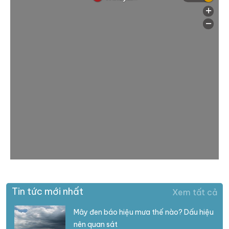
Tin tức mới nhất
Xem tất cả
Mây đen báo hiệu mưa thế nào? Dấu hiệu
nên quan sát