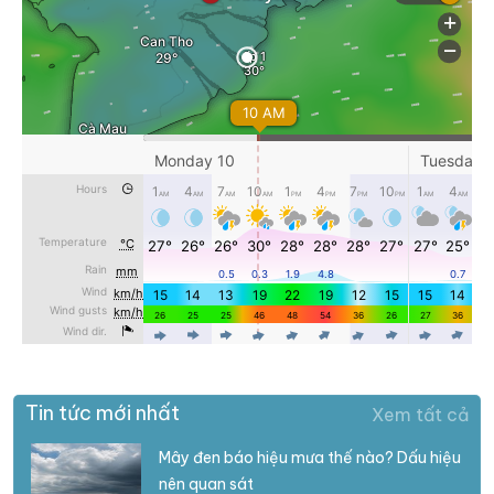
Tin tức mới nhất
Xem tất cả
Mây đen báo hiệu mưa thế nào? Dấu hiệu
nên quan sát