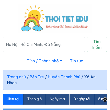
Tìm
kiếm
Tỉnh / Thành phố
Tin tức
Trang chủ
/
Bến Tre
/
Huyện Thạnh Phú
/
Xã An
Nhơn
Hiện tại
Theo giờ
Ngày mai
3 ngày tới
5 ngày 