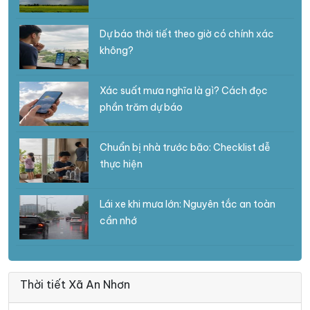
Dự báo thời tiết theo giờ có chính xác
không?
Xác suất mưa nghĩa là gì? Cách đọc
phần trăm dự báo
Chuẩn bị nhà trước bão: Checklist dễ
thực hiện
Lái xe khi mưa lớn: Nguyên tắc an toàn
cần nhớ
Thời tiết Xã An Nhơn