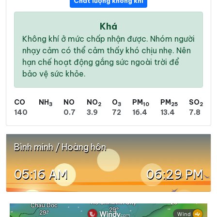
Chất lượng không khí
Khá
Không khí ở mức chấp nhận được. Nhóm người
nhạy cảm có thể cảm thấy khó chịu nhẹ. Nên
hạn chế hoạt động gắng sức ngoài trời để
bảo vệ sức khỏe.
CO
NH
NO
NO
O
PM
PM
SO
3
2
3
10
25
2
140
0.7
3.9
72
16.4
13.4
7.8
Bình minh / Hoàng hôn
05:16 AM
06:29 PM