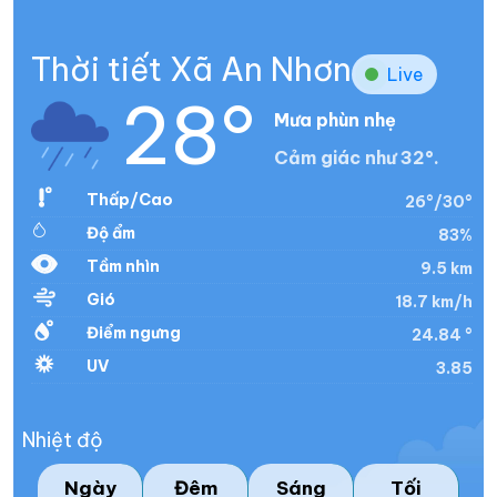
Thời tiết Xã An Nhơn
Live
28°
Mưa phùn nhẹ
Cảm giác như 32°.
Thấp/Cao
26°/30°
Độ ẩm
83%
Tầm nhìn
9.5 km
Gió
18.7 km/h
Điểm ngưng
24.84 °
UV
3.85
Nhiệt độ
Ngày
Đêm
Sáng
Tối