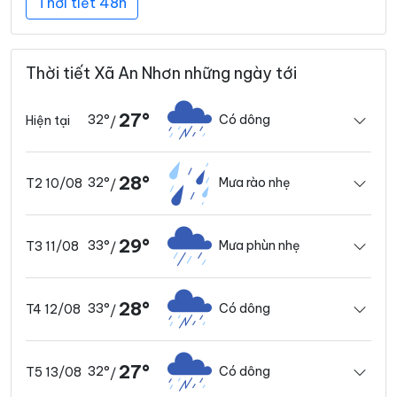
Thời tiết 48h
Thời tiết Xã An Nhơn những ngày tới
27°
32°
Có dông
Hiện tại
/
28°
32°
Mưa rào nhẹ
T2 10/08
/
29°
33°
Mưa phùn nhẹ
T3 11/08
/
28°
33°
Có dông
T4 12/08
/
27°
32°
Có dông
T5 13/08
/