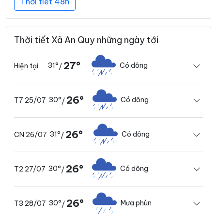
Thời tiết 48h
Thời tiết Xã An Quy những ngày tới
27°
31°
Có dông
Hiện tại
/
26°
30°
Có dông
T7 25/07
/
26°
31°
Có dông
CN 26/07
/
26°
30°
Có dông
T2 27/07
/
26°
30°
Mưa phùn
T3 28/07
/