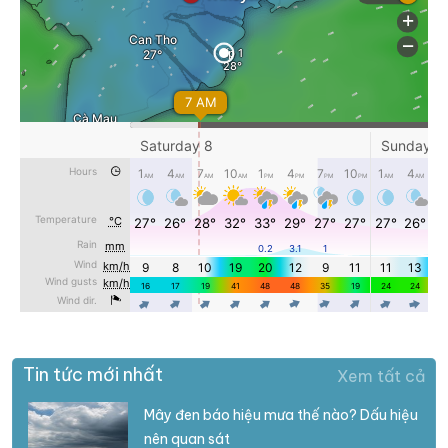
Tin tức mới nhất
Xem tất cả
Mây đen báo hiệu mưa thế nào? Dấu hiệu
nên quan sát