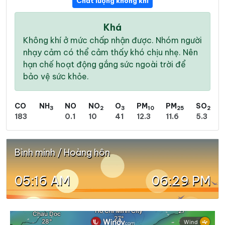
Chất lượng không khí
Khá
Không khí ở mức chấp nhận được. Nhóm người
nhạy cảm có thể cảm thấy khó chịu nhẹ. Nên
hạn chế hoạt động gắng sức ngoài trời để
bảo vệ sức khỏe.
CO
NH
NO
NO
O
PM
PM
SO
3
2
3
10
25
2
183
0.1
10
41
12.3
11.6
5.3
Bình minh / Hoàng hôn
05:16 AM
06:29 PM