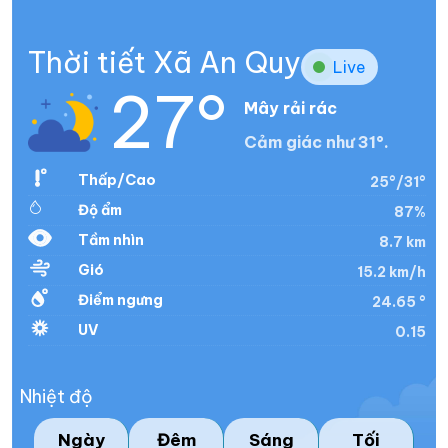
Thời tiết Xã An Quy
Live
27°
Mây rải rác
Cảm giác như 31°.
Thấp/Cao
25°/31°
Độ ẩm
87%
Tầm nhìn
8.7 km
Gió
15.2 km/h
Điểm ngưng
24.65 °
UV
0.15
Nhiệt độ
Ngày
Đêm
Sáng
Tối