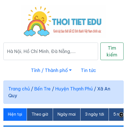
Tìm
kiếm
Tỉnh / Thành phố
Tin tức
Trang chủ
/
Bến Tre
/
Huyện Thạnh Phú
/
Xã An
Quy
Hiện tại
Theo giờ
Ngày mai
3 ngày tới
5 ngày 