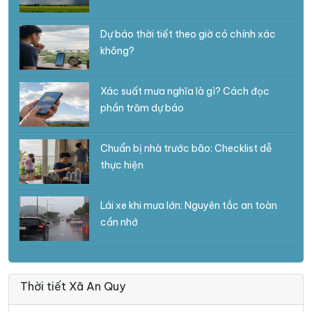
Dự báo thời tiết theo giờ có chính xác
không?
Xác suất mưa nghĩa là gì? Cách đọc
phần trăm dự báo
Chuẩn bị nhà trước bão: Checklist dễ
thực hiện
Lái xe khi mưa lớn: Nguyên tắc an toàn
cần nhớ
Thời tiết Xã An Quy