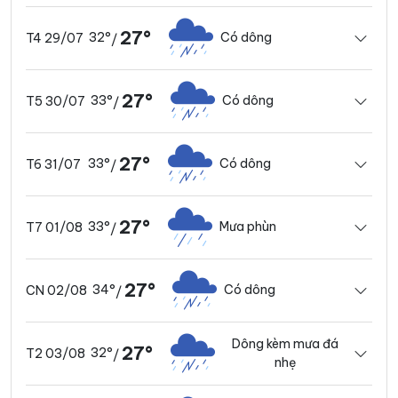
27°
32°
Có dông
T4 29/07
/
27°
33°
Có dông
T5 30/07
/
27°
33°
Có dông
T6 31/07
/
27°
33°
Mưa phùn
T7 01/08
/
27°
34°
Có dông
CN 02/08
/
Dông kèm mưa đá
27°
32°
T2 03/08
/
nhẹ